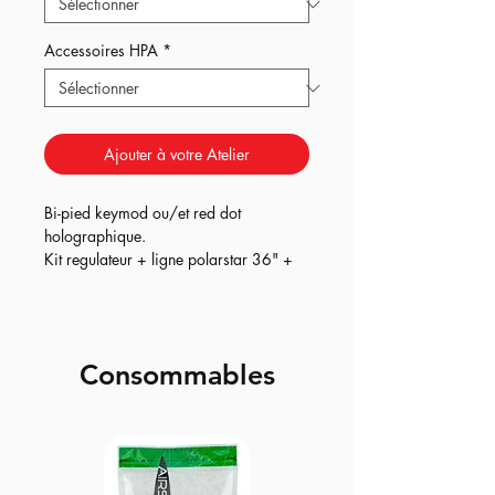
Accessoires HPA
*
Ajouter à votre Atelier
Bi-pied keymod ou/et red dot
holographique.
Kit regulateur + ligne polarstar 36" +
bouteille 0.8l Balystik.
Consommables