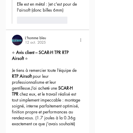
Elle est en métal : )et c'est pour de 
l'airsoft (donc billes 6mm) 
J'aime
Répondre
L'homme bleu
12 oct. 2025
⭐ 
Avis client – SCAR-H TPR RTP 
Airsoft
 ⭐
Je tiens à remercier toute l’équipe de 
RTP Airsoft
 pour leur 
professionnalisme et leur 
gentillesse.J’ai acheté une 
SCAR-H 
TPR
 chez eux, et le travail réalisé est 
tout simplement impeccable : montage 
soigné, interne parfaitement optimisé, 
finition propre et performances au 
rendez-vous. (1.7 joules à la 0.36g 
exactement ce que j'avais souhaité)