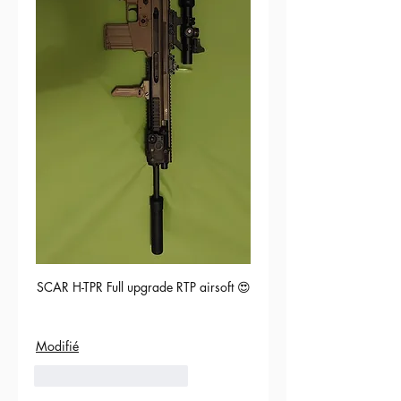
SCAR H-TPR Full upgrade RTP airsoft 😍
Modifié
5
Répondre