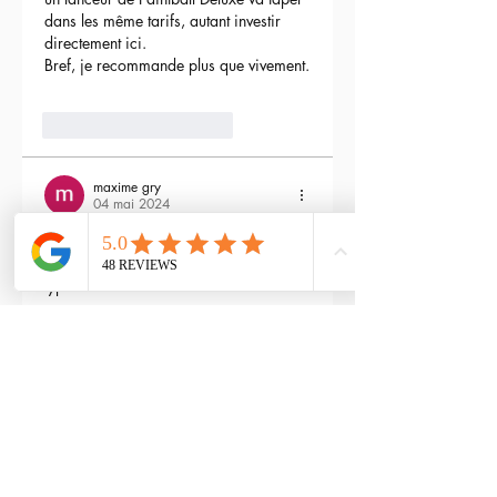
dans les même tarifs, autant investir 
directement ici.
Bref, je recommande plus que vivement.
3
Répondre
maxime gry
04 mai 2024
Bonjour l'équipe;
La batterie est fournie avec la M4 Flex 
type L ?
Modifié
3
Répondre
RTP-Airsoft
Admin
22 mai 2024
En réponse à
maxime gry
Bonjour : )