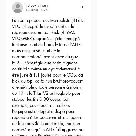
trotoux.vincent
12 août 2025
Fan de réplique réactive réaliste (416D 
VFC full upgradé avec Titan) et de 
réplique avec un bon kick (416A5 
VFC GBBR upgradé)....j'étais malgré 
tout insatisfait du bruit de tir de l'AEG 
mais aussi insatisfait de la 
consommation/ inconstance du gaz.
Et là....c'est réglé aux petits oignons, 
ca tir loin même en ayant demandé à 
être juste à 1.1 joules pour le CQB, ca 
kick au top, ca fait un bruit provoquant 
une mi-mole à toute personne à moins 
de 10m, le Titan V2 est réglable pour 
stopper les tirs à 30 coups (par 
exemple) pour jouer en réaliste, 
l'équipe est au top et à dispo pour 
répondre à tes questions et te supporter 
au besoin. Ok, le cout est là, mais en 
considérant qu'un AEG full upgrade ou 
un lanceur de Paintball Deluxe va taper 