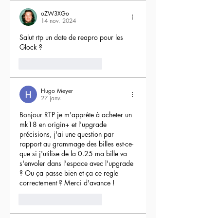
oZW3XGo
14 nov. 2024
Salut rtp un date de reapro pour les 
Glock ?
4
Répondre
Hugo Meyer
27 janv.
Bonjour RTP je m'apprête à acheter un 
mk18 en origin+ et l'upgrade 
précisions, j'ai une question par 
rapport au grammage des billes est-ce-
que si j'utilise de la 0.25 ma bille va 
s'envoler dans l'espace avec l'upgrade 
? Ou ça passe bien et ça ce regle 
correctement ? Merci d'avance !
3
Répondre