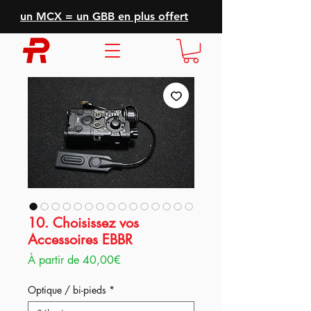
un MCX = un GBB en plus offert
10. Choisissez vos
Accessoires EBBR
Prix
À partir de
40,00€
promotionnel
Optique / bi-pieds
*