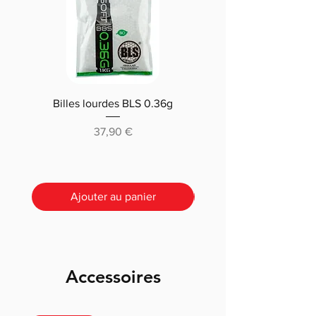
Billes lourdes BLS 0.36g
Traçantes Billes Bio BLS
(0.20g/0.25/0.28 /0.30
Prix
37,90 €
Ajouter au panier
Accessoires