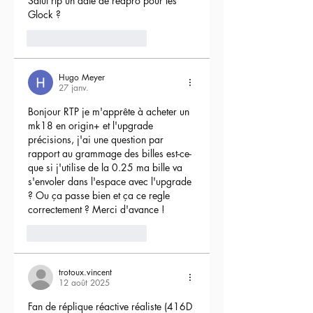
Salut rtp un date de reapro pour les 
Glock ?
4
Répondre
Hugo Meyer
27 janv.
Bonjour RTP je m'apprête à acheter un 
mk18 en origin+ et l'upgrade 
précisions, j'ai une question par 
rapport au grammage des billes est-ce-
que si j'utilise de la 0.25 ma bille va 
s'envoler dans l'espace avec l'upgrade 
? Ou ça passe bien et ça ce regle 
correctement ? Merci d'avance !
3
Répondre
trotoux.vincent
12 août 2025
Fan de réplique réactive réaliste (416D 