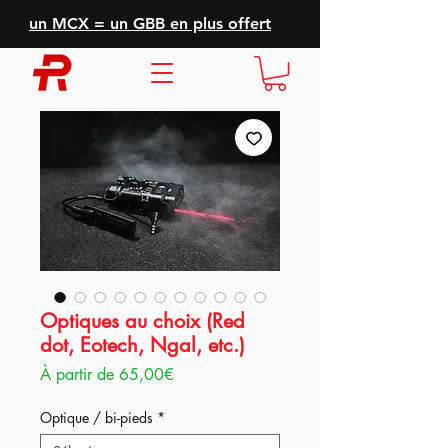
un MCX = un GBB en plus offert
Optiques au choix (Red
dot, Eotech, Ngal, etc.)
Prix
À partir de
65,00€
promotionnel
Optique / bi-pieds
*