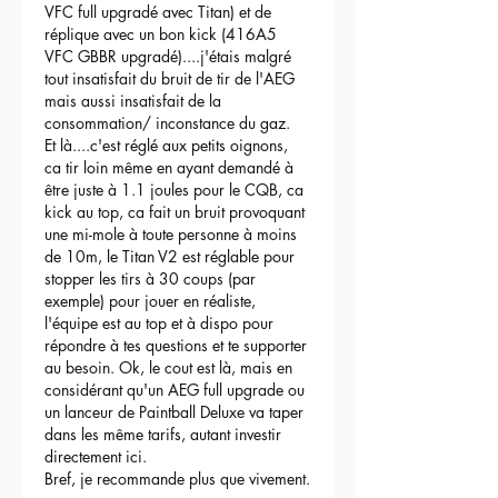
VFC full upgradé avec Titan) et de 
réplique avec un bon kick (416A5 
VFC GBBR upgradé)....j'étais malgré 
tout insatisfait du bruit de tir de l'AEG 
mais aussi insatisfait de la 
consommation/ inconstance du gaz.
Et là....c'est réglé aux petits oignons, 
ca tir loin même en ayant demandé à 
être juste à 1.1 joules pour le CQB, ca 
kick au top, ca fait un bruit provoquant 
une mi-mole à toute personne à moins 
de 10m, le Titan V2 est réglable pour 
stopper les tirs à 30 coups (par 
exemple) pour jouer en réaliste, 
l'équipe est au top et à dispo pour 
répondre à tes questions et te supporter 
au besoin. Ok, le cout est là, mais en 
considérant qu'un AEG full upgrade ou 
un lanceur de Paintball Deluxe va taper 
dans les même tarifs, autant investir 
directement ici.
Bref, je recommande plus que vivement.