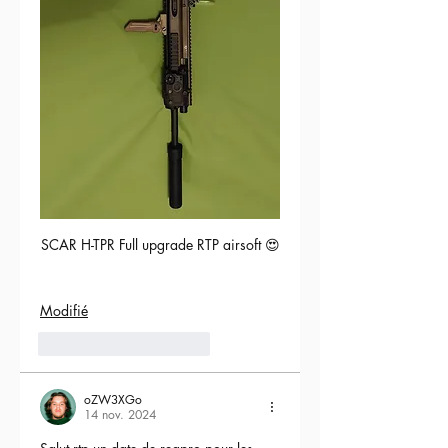
SCAR H-TPR Full upgrade RTP airsoft 😍
Modifié
5
Répondre
oZW3XGo
14 nov. 2024