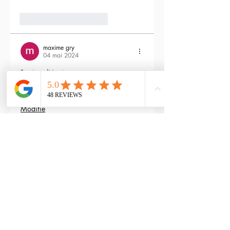
3
Répondre
maxime gry
04 mai 2024
Bonjour l'équipe;
La batterie est fournie avec la M4 Flex 
type L ?
Modifié
3
Répondre
RTP-Airsoft
Admin
22 mai 2024
En réponse à
maxime gry
Bonjour : )
Aucune batterie n'est fournie avec 
(pour éviter les doublons avec ceux 
qui en ont déjà), vous pouvez les 
retrouver ici : 
https://www.rtp-