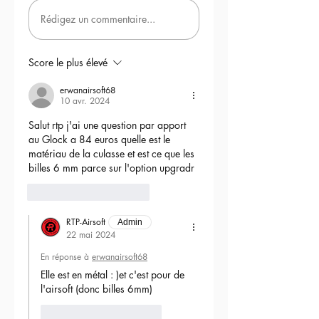
Rédigez un commentaire...
Score le plus élevé
erwanairsoft68
10 avr. 2024
Salut rtp j'ai une question par apport 
au Glock a 84 euros quelle est le 
matériau de la culasse et est ce que les 
billes 6 mm parce sur l'option upgradr
6
Répondre
RTP-Airsoft
Admin
22 mai 2024
En réponse à
erwanairsoft68
Elle est en métal : )et c'est pour de 
l'airsoft (donc billes 6mm) 
J'aime
Répondre