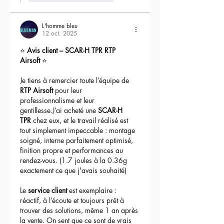
L'homme bleu
12 oct. 2025
⭐ 
Avis client – SCAR-H TPR RTP 
Airsoft
 ⭐
Je tiens à remercier toute l’équipe de 
RTP Airsoft
 pour leur 
professionnalisme et leur 
gentillesse.J’ai acheté une 
SCAR-H 
TPR
 chez eux, et le travail réalisé est 
tout simplement impeccable : montage 
soigné, interne parfaitement optimisé, 
finition propre et performances au 
rendez-vous. (1.7 joules à la 0.36g 
exactement ce que j'avais souhaité)
Le 
service client
 est exemplaire : 
réactif, à l’écoute et toujours prêt à 
trouver des solutions, même 1 an après 
la vente. On sent que ce sont de vrais 