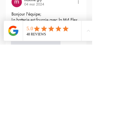
04 mai 2024
Bonjour l'équipe;
La batterie est fournie avec la M4 Flex 
type L ?
Modifié
3
Répondre
RTP-Airsoft
Admin
22 mai 2024
En réponse à
maxime gry
Bonjour : )
Aucune batterie n'est fournie avec 
(pour éviter les doublons avec ceux 
qui en ont déjà), vous pouvez les 
retrouver ici : 
https://www.rtp-
airsoft.com/consommables-airsoft-
rtp
J'aime
Répondre