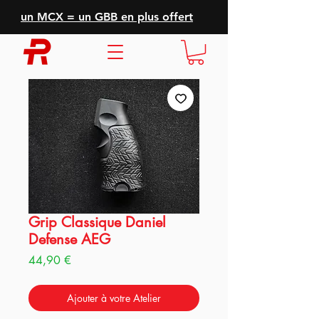
un MCX = un GBB en plus offert
Grip Classique Daniel
Defense AEG
Prix
44,90 €
Ajouter à votre Atelier