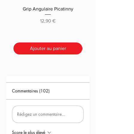
Grip Angulaire Picatinny
Malletteau choix (m
classique ou pré-déc
Prix
12,90 €
Ajouter au panier
Commentaires (102)
Rédigez un commentaire...
Score le plus élevé