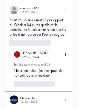
erwanairsoft68
10 avr. 2024
Salut rtp j'ai une question par apport 
au Glock a 84 euros quelle est le 
matériau de la culasse et est ce que les 
billes 6 mm parce sur l'option upgradr
6
Répondre
RTP-Airsoft
Admin
22 mai 2024
En réponse à
erwanairsoft68
Elle est en métal : )et c'est pour de 
l'airsoft (donc billes 6mm) 
J'aime
Répondre
L'homme bleu
12 oct. 2025