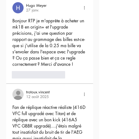
Hugo Meyer
27 janv.
Bonjour RTP je m'apprête à acheter un 
mk18 en origin+ et l'upgrade 
précisions, j'ai une question par 
rapport au grammage des billes est-ce-
que si j'utilise de la 0.25 ma bille va 
s'envoler dans l'espace avec l'upgrade 
? Ou ça passe bien et ça ce regle 
correctement ? Merci d'avance !
3
Répondre
trotoux.vincent
12 août 2025
Fan de réplique réactive réaliste (416D 
VFC full upgradé avec Titan) et de 
réplique avec un bon kick (416A5 
VFC GBBR upgradé)....j'étais malgré 
tout insatisfait du bruit de tir de l'AEG 
mais aussi insatisfait de la 