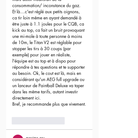
consommation/ inconstance du gaz.
Et là....c'est réglé aux petits oignons, 
ca tir loin même en ayant demandé à 
être juste à 1.1 joules pour le CQB, ca 
kick au top, ca fait un bruit provoquant 
une mi-mole à toute personne à moins 
de 10m, le Titan V2 est réglable pour 
stopper les tirs à 30 coups (par 
exemple) pour jouer en réaliste, 
l'équipe est au top et à dispo pour 
répondre à tes questions et te supporter 
au besoin. Ok, le cout est là, mais en 
considérant qu'un AEG full upgrade ou 
un lanceur de Paintball Deluxe va taper 
dans les même tarifs, autant investir 
directement ici.
Bref, je recommande plus que vivement.
3
Répondre
maxime gry