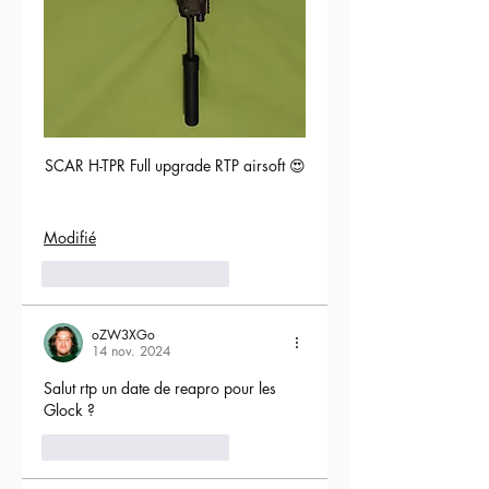
SCAR H-TPR Full upgrade RTP airsoft 😍
Modifié
5
Répondre
oZW3XGo
14 nov. 2024
Salut rtp un date de reapro pour les 
Glock ?
4
Répondre