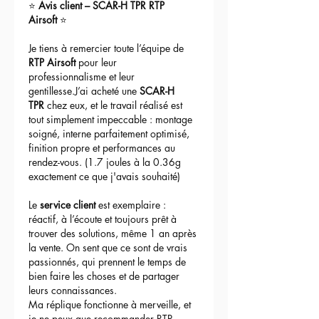
⭐ 
Avis client – SCAR-H TPR RTP 
Airsoft
 ⭐
Je tiens à remercier toute l’équipe de 
RTP Airsoft
 pour leur 
professionnalisme et leur 
gentillesse.J’ai acheté une 
SCAR-H 
TPR
 chez eux, et le travail réalisé est 
tout simplement impeccable : montage 
soigné, interne parfaitement optimisé, 
finition propre et performances au 
rendez-vous. (1.7 joules à la 0.36g 
exactement ce que j'avais souhaité)
Le 
service client
 est exemplaire : 
réactif, à l’écoute et toujours prêt à 
trouver des solutions, même 1 an après 
la vente. On sent que ce sont de vrais 
passionnés, qui prennent le temps de 
bien faire les choses et de partager 
leurs connaissances.
Ma réplique fonctionne à merveille, et 
je ne peux que recommander RTP 