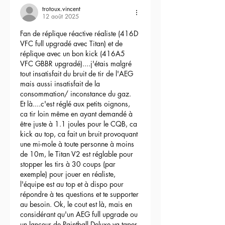
trotoux.vincent
12 août 2025
Fan de réplique réactive réaliste (416D 
VFC full upgradé avec Titan) et de 
réplique avec un bon kick (416A5 
VFC GBBR upgradé)....j'étais malgré 
tout insatisfait du bruit de tir de l'AEG 
mais aussi insatisfait de la 
consommation/ inconstance du gaz.
Et là....c'est réglé aux petits oignons, 
ca tir loin même en ayant demandé à 
être juste à 1.1 joules pour le CQB, ca 
kick au top, ca fait un bruit provoquant 
une mi-mole à toute personne à moins 
de 10m, le Titan V2 est réglable pour 
stopper les tirs à 30 coups (par 
exemple) pour jouer en réaliste, 
l'équipe est au top et à dispo pour 
répondre à tes questions et te supporter 
au besoin. Ok, le cout est là, mais en 
considérant qu'un AEG full upgrade ou 
un lanceur de Paintball Deluxe va taper 