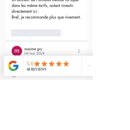
dans les même tarifs, autant investir 
directement ici.
Bref, je recommande plus que vivement.
3
Répondre
maxime gry
04 mai 2024
Bonjour l'équipe;
La batterie est fournie avec la M4 Flex 
type L ?
Modifié
3
Répondre
RTP-Airsoft
Admin
22 mai 2024
En réponse à
maxime gry
Bonjour : )