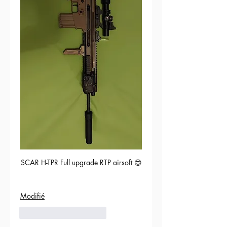
SCAR H-TPR Full upgrade RTP airsoft 😍
Modifié
5
Répondre