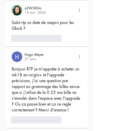
oZW3XGo
14 nov. 2024
Salut rtp un date de reapro pour les 
Glock ?
4
Répondre
Hugo Meyer
27 janv.
Bonjour RTP je m'apprête à acheter un 
mk18 en origin+ et l'upgrade 
précisions, j'ai une question par 
rapport au grammage des billes est-ce-
que si j'utilise de la 0.25 ma bille va 
s'envoler dans l'espace avec l'upgrade 
? Ou ça passe bien et ça ce regle 
correctement ? Merci d'avance !
3
Répondre