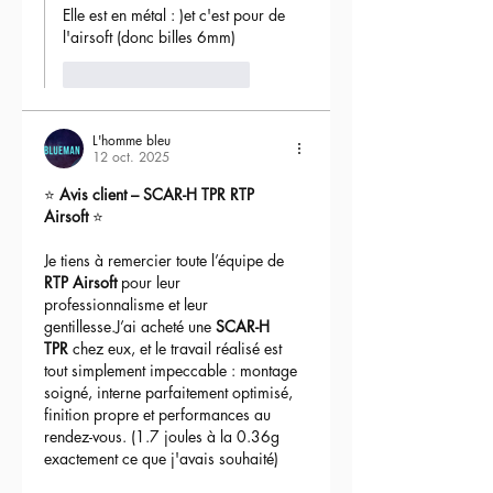
Elle est en métal : )et c'est pour de 
l'airsoft (donc billes 6mm) 
J'aime
Répondre
L'homme bleu
12 oct. 2025
⭐ 
Avis client – SCAR-H TPR RTP 
Airsoft
 ⭐
Je tiens à remercier toute l’équipe de 
RTP Airsoft
 pour leur 
professionnalisme et leur 
gentillesse.J’ai acheté une 
SCAR-H 
TPR
 chez eux, et le travail réalisé est 
tout simplement impeccable : montage 
soigné, interne parfaitement optimisé, 
finition propre et performances au 
rendez-vous. (1.7 joules à la 0.36g 
exactement ce que j'avais souhaité)