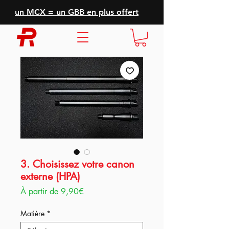
un MCX = un GBB en plus offert
3. Choisissez votre canon
externe (HPA)
Prix
À partir de
9,90€
promotionnel
Matière
*