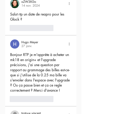
oZW3XGo
14 nov. 2024
Salut rtp un date de reapro pour les 
Glock ?
4
Répondre
Hugo Meyer
27 janv.
Bonjour RTP je m'apprête à acheter un 
mk18 en origin+ et l'upgrade 
précisions, j'ai une question par 
rapport au grammage des billes est-ce-
que si j'utilise de la 0.25 ma bille va 
s'envoler dans l'espace avec l'upgrade 
? Ou ça passe bien et ça ce regle 
correctement ? Merci d'avance !
3
Répondre
trotoux.vincent