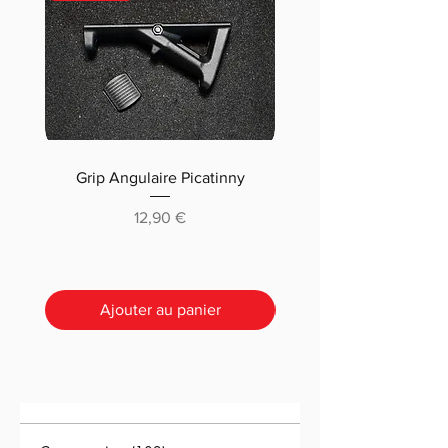
Grip Angulaire Picatinny
Malletteau choix (m
classique ou pré-déc
Prix
12,90 €
Ajouter au panier