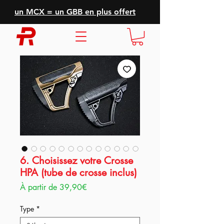
un MCX = un GBB en plus offert
6. Choisissez votre Crosse
HPA (tube de crosse inclus)
Prix
À partir de
39,90€
promotionnel
Type
*