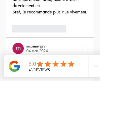
directement ici.
Bref, je recommande plus que vivement.
3
Répondre
maxime gry
04 mai 2024
Bonjour l'équipe;
La batterie est fournie avec la M4 Flex 
type L ?
Modifié
3
Répondre
RTP-Airsoft
Admin
22 mai 2024
En réponse à
maxime gry
Bonjour : )
Aucune batterie n'est fournie avec 