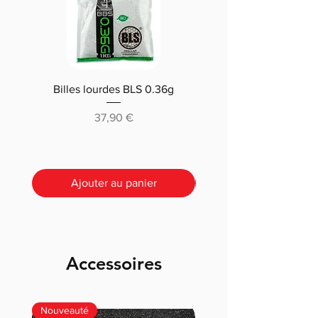
Billes lourdes BLS 0.36g
Traçantes Billes Bio BLS
(0.20g/0.25/0.28 /0.30
Prix
37,90 €
Ajouter au panier
Accessoires
Nouveauté