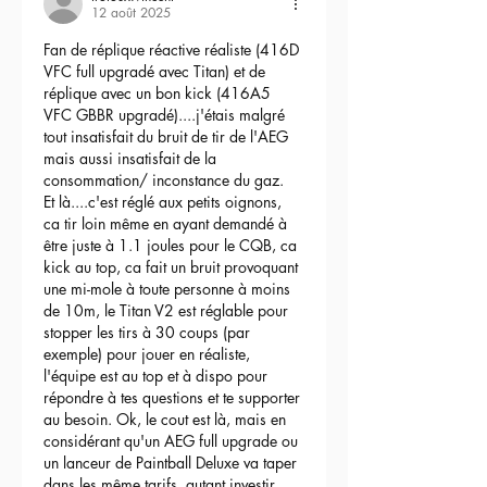
12 août 2025
Fan de réplique réactive réaliste (416D 
VFC full upgradé avec Titan) et de 
réplique avec un bon kick (416A5 
VFC GBBR upgradé)....j'étais malgré 
tout insatisfait du bruit de tir de l'AEG 
mais aussi insatisfait de la 
consommation/ inconstance du gaz.
Et là....c'est réglé aux petits oignons, 
ca tir loin même en ayant demandé à 
être juste à 1.1 joules pour le CQB, ca 
kick au top, ca fait un bruit provoquant 
une mi-mole à toute personne à moins 
de 10m, le Titan V2 est réglable pour 
stopper les tirs à 30 coups (par 
exemple) pour jouer en réaliste, 
l'équipe est au top et à dispo pour 
répondre à tes questions et te supporter 
au besoin. Ok, le cout est là, mais en 
considérant qu'un AEG full upgrade ou 
un lanceur de Paintball Deluxe va taper 
dans les même tarifs, autant investir 