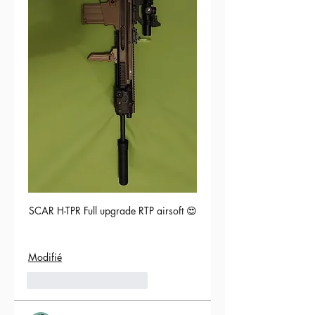
SCAR H-TPR Full upgrade RTP airsoft 😍
Modifié
5
Répondre