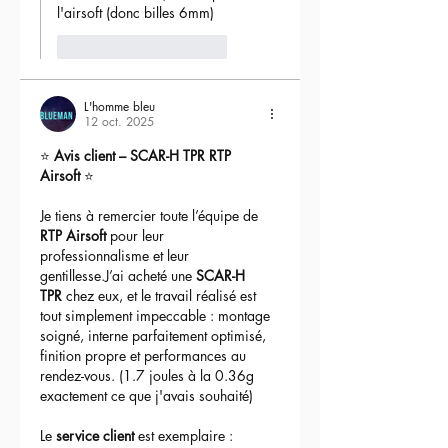
l'airsoft (donc billes 6mm) 
J'aime
Répondre
L'homme bleu
12 oct. 2025
⭐ 
Avis client – SCAR-H TPR RTP 
Airsoft
 ⭐
Je tiens à remercier toute l’équipe de 
RTP Airsoft
 pour leur 
professionnalisme et leur 
gentillesse.J’ai acheté une 
SCAR-H 
TPR
 chez eux, et le travail réalisé est 
tout simplement impeccable : montage 
soigné, interne parfaitement optimisé, 
finition propre et performances au 
rendez-vous. (1.7 joules à la 0.36g 
exactement ce que j'avais souhaité)
Le 
service client
 est exemplaire : 