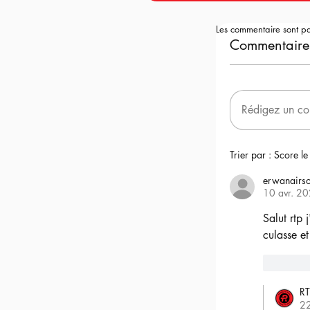
Les commentaire sont p
Commentaire
Rédigez un co
Trier par :
Score le
erwanairso
10 avr. 2
Salut rtp 
culasse et
6
RT
2