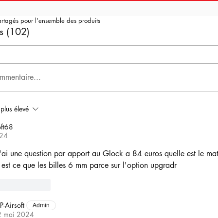
artagés pour l'ensemble des produits
s (102)
mmentaire...
 plus élevé
ft68
024
j'ai une question par apport au Glock a 84 euros quelle est le mat
 est ce que les billes 6 mm parce sur l'option upgradr
Répondre
P-Airsoft
Admin
2 mai 2024