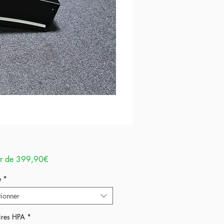
Prix
ir de
399,90€
promotionnel
e
*
tionner
ires HPA
*