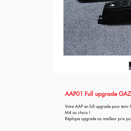
AAP01 Full upgrade GAZ
Votre AAP en full upgrade pour teni
M4 au choix !
Réplique upgrade au meilleur prix p
Cet upgrade comprend :
- AAP01 de chez Action Army Comp