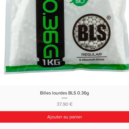
Billes lourdes BLS 0.36g
Prix
37,90 €
Ajouter au panier