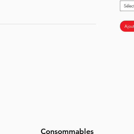
Sélec
mporté du Japon en .03mm
e chez TTI
Ajout
mande en plus)
oke Cowcow
 GBB
r option)
au basse température.
Consommables