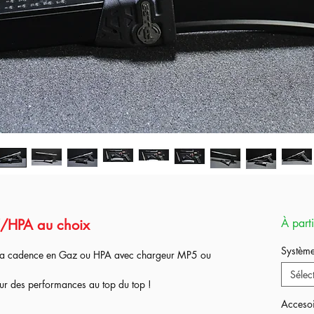
/HPA au choix
À part
Systèm
r la cadence en Gaz ou HPA avec chargeur MP5 ou
Sélec
our des performances au top du top !
Acceso
any (AAC)