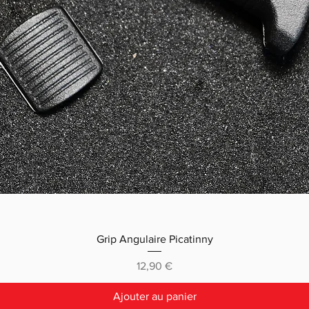
Grip Angulaire Picatinny
Prix
12,90 €
Ajouter au panier