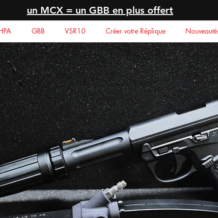
un MCX = un GBB en plus offert
HPA
GBB
VSR10
Créer votre Réplique
Nouveauté