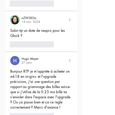
5
Répondre
oZW3XGo
14 nov. 2024
Salut rtp un date de reapro pour les 
Glock ?
4
Répondre
Hugo Meyer
27 janv.
Bonjour RTP je m'apprête à acheter un 
mk18 en origin+ et l'upgrade 
précisions, j'ai une question par 
rapport au grammage des billes est-ce-
que si j'utilise de la 0.25 ma bille va 
s'envoler dans l'espace avec l'upgrade 
? Ou ça passe bien et ça ce regle 
correctement ? Merci d'avance !