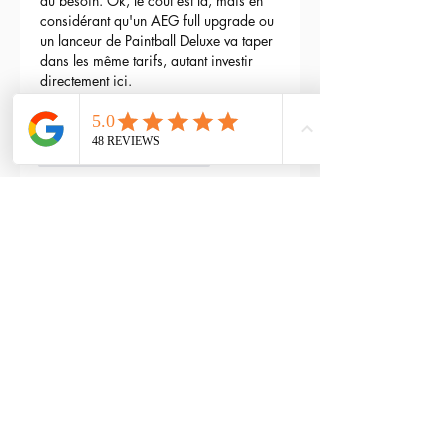
au besoin. Ok, le cout est là, mais en 
considérant qu'un AEG full upgrade ou 
un lanceur de Paintball Deluxe va taper 
dans les même tarifs, autant investir 
directement ici.
Bref, je recommande plus que vivement.
3
Répondre
maxime gry
04 mai 2024
Bonjour l'équipe;
La batterie est fournie avec la M4 Flex 
type L ?
Modifié
3
Répondre
RTP-Airsoft
Admin
22 mai 2024