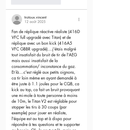
3
Répondre
trotoux.vincent
12 août 2025
Fan de réplique réactive réaliste (416D 
VFC full upgradé avec Titan) et de 
réplique avec un bon kick (416A5 
VFC GBBR upgradé)....j'étais malgré 
tout insatisfait du bruit de tir de l'AEG 
mais aussi insatisfait de la 
consommation/ inconstance du gaz.
Et là....c'est réglé aux petits oignons, 
ca tir loin même en ayant demandé à 
être juste à 1.1 joules pour le CQB, ca 
kick au top, ca fait un bruit provoquant 
une mi-mole à toute personne à moins 
de 10m, le Titan V2 est réglable pour 
stopper les tirs à 30 coups (par 
exemple) pour jouer en réaliste, 
l'équipe est au top et à dispo pour 
répondre à tes questions et te supporter 