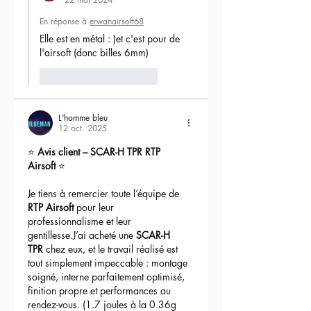
monture et la mallette) sont en option.
En réponse à
erwanairsoft68
Elle est en métal : )et c'est pour de 
l'airsoft (donc billes 6mm) 
J'aime
Répondre
L'homme bleu
12 oct. 2025
⭐ 
Avis client – SCAR-H TPR RTP 
Airsoft
 ⭐
Je tiens à remercier toute l’équipe de 
RTP Airsoft
 pour leur 
professionnalisme et leur 
gentillesse.J’ai acheté une 
SCAR-H 
TPR
 chez eux, et le travail réalisé est 
tout simplement impeccable : montage 
soigné, interne parfaitement optimisé, 
finition propre et performances au 
rendez-vous. (1.7 joules à la 0.36g 