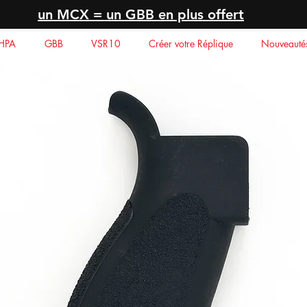
un MCX = un GBB en plus offert
HPA
GBB
VSR10
Créer votre Réplique
Nouveauté