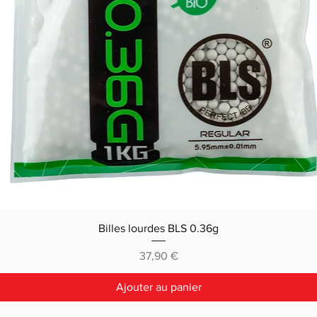
Billes lourdes BLS 0.36g
Prix
37,90 €
Ajouter au panier