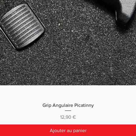
Grip Angulaire Picatinny
Prix
12,90 €
Ajouter au panier