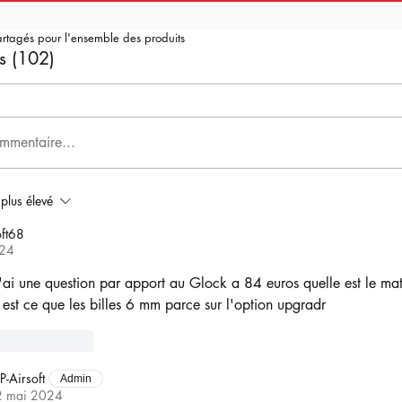
artagés pour l'ensemble des produits
s (102)
mmentaire...
 plus élevé
ft68
024
j'ai une question par apport au Glock a 84 euros quelle est le mat
 est ce que les billes 6 mm parce sur l'option upgradr
Répondre
P-Airsoft
Admin
2 mai 2024