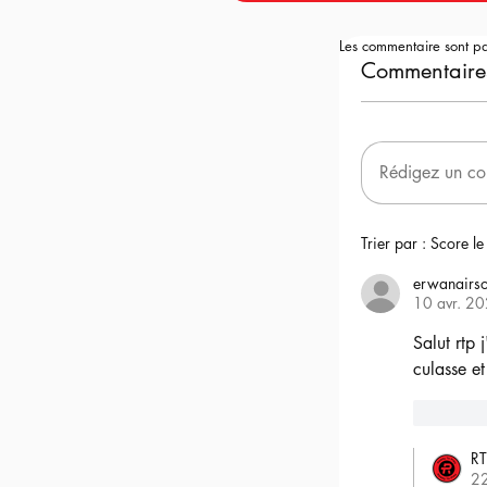
Les commentaire sont p
Commentaire
Rédigez un co
Trier par :
Score le
erwanairso
10 avr. 2
Salut rtp 
culasse et
6
RT
2