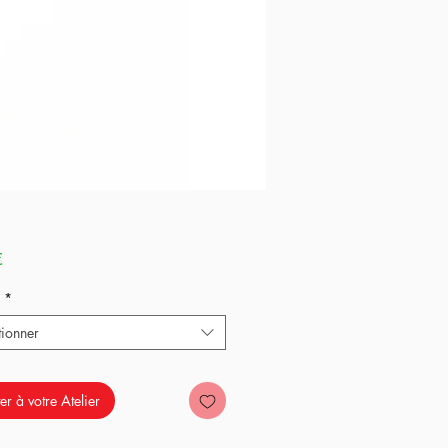
Prix
€
*
tionner
er à votre Atelier