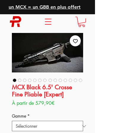
un MCX = un GBB en plus offert
MCX Black 6.5' Crosse
Fine Pliable [Expert]
Prix
À partir de
579,90€
promotionnel
Gamme
*