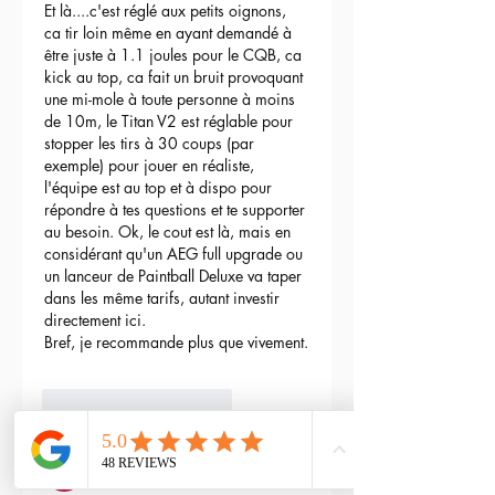
Et là....c'est réglé aux petits oignons, 
ca tir loin même en ayant demandé à 
être juste à 1.1 joules pour le CQB, ca 
kick au top, ca fait un bruit provoquant 
une mi-mole à toute personne à moins 
de 10m, le Titan V2 est réglable pour 
stopper les tirs à 30 coups (par 
exemple) pour jouer en réaliste, 
l'équipe est au top et à dispo pour 
répondre à tes questions et te supporter 
au besoin. Ok, le cout est là, mais en 
considérant qu'un AEG full upgrade ou 
un lanceur de Paintball Deluxe va taper 
dans les même tarifs, autant investir 
directement ici.
Bref, je recommande plus que vivement.
3
Répondre
maxime gry
04 mai 2024