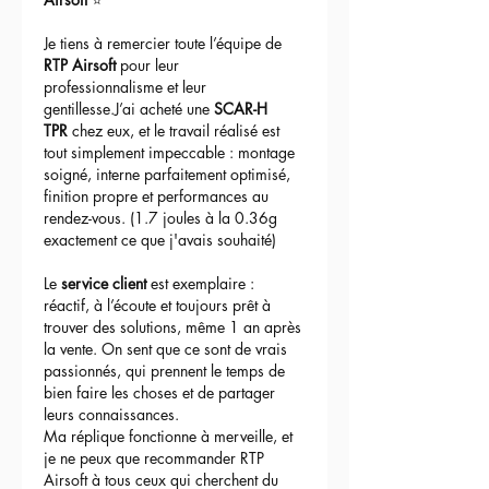
Je tiens à remercier toute l’équipe de 
RTP Airsoft
 pour leur 
professionnalisme et leur 
gentillesse.J’ai acheté une 
SCAR-H 
TPR
 chez eux, et le travail réalisé est 
tout simplement impeccable : montage 
soigné, interne parfaitement optimisé, 
finition propre et performances au 
rendez-vous. (1.7 joules à la 0.36g 
exactement ce que j'avais souhaité)
Le 
service client
 est exemplaire : 
réactif, à l’écoute et toujours prêt à 
trouver des solutions, même 1 an après 
la vente. On sent que ce sont de vrais 
passionnés, qui prennent le temps de 
bien faire les choses et de partager 
leurs connaissances.
Ma réplique fonctionne à merveille, et 
je ne peux que recommander RTP 
Airsoft à tous ceux qui cherchent du 