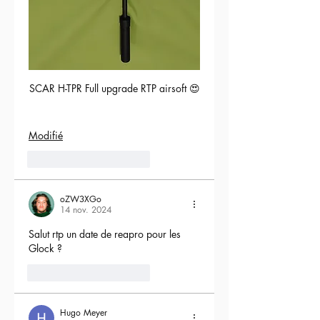
SCAR H-TPR Full upgrade RTP airsoft 😍
Modifié
5
Répondre
oZW3XGo
14 nov. 2024
Salut rtp un date de reapro pour les 
Glock ?
4
Répondre
Hugo Meyer