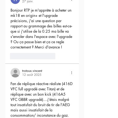
27 janv.
Bonjour RTP je m'apprête à acheter un 
mk18 en origin+ et l'upgrade 
précisions, j'ai une question par 
rapport au grammage des billes est-ce-
que si j'utilise de la 0.25 ma bille va 
s'envoler dans l'espace avec l'upgrade 
? Ou ça passe bien et ça ce regle 
correctement ? Merci d'avance !
3
Répondre
trotoux.vincent
12 août 2025
Fan de réplique réactive réaliste (416D 
VFC full upgradé avec Titan) et de 
réplique avec un bon kick (416A5 
VFC GBBR upgradé)....j'étais malgré 
tout insatisfait du bruit de tir de l'AEG 
mais aussi insatisfait de la 
consommation/ inconstance du gaz.