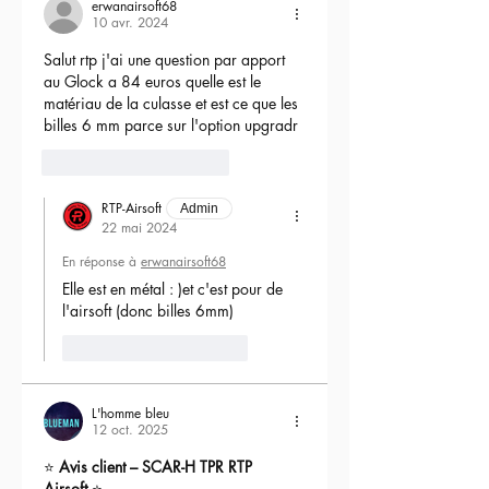
erwanairsoft68
10 avr. 2024
Salut rtp j'ai une question par apport 
au Glock a 84 euros quelle est le 
matériau de la culasse et est ce que les 
billes 6 mm parce sur l'option upgradr
6
Répondre
RTP-Airsoft
Admin
22 mai 2024
En réponse à
erwanairsoft68
Elle est en métal : )et c'est pour de 
l'airsoft (donc billes 6mm) 
J'aime
Répondre
L'homme bleu
12 oct. 2025
⭐ 
Avis client – SCAR-H TPR RTP 
Airsoft
 ⭐