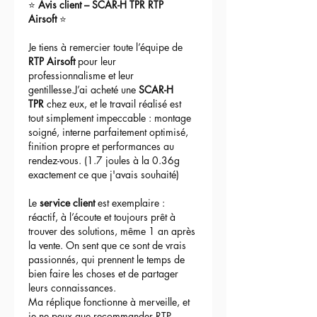
⭐ 
Avis client – SCAR-H TPR RTP 
Airsoft
 ⭐
Je tiens à remercier toute l’équipe de 
RTP Airsoft
 pour leur 
professionnalisme et leur 
gentillesse.J’ai acheté une 
SCAR-H 
TPR
 chez eux, et le travail réalisé est 
tout simplement impeccable : montage 
soigné, interne parfaitement optimisé, 
finition propre et performances au 
rendez-vous. (1.7 joules à la 0.36g 
exactement ce que j'avais souhaité)
Le 
service client
 est exemplaire : 
réactif, à l’écoute et toujours prêt à 
trouver des solutions, même 1 an après 
la vente. On sent que ce sont de vrais 
passionnés, qui prennent le temps de 
bien faire les choses et de partager 
leurs connaissances.
Ma réplique fonctionne à merveille, et 
je ne peux que recommander RTP 