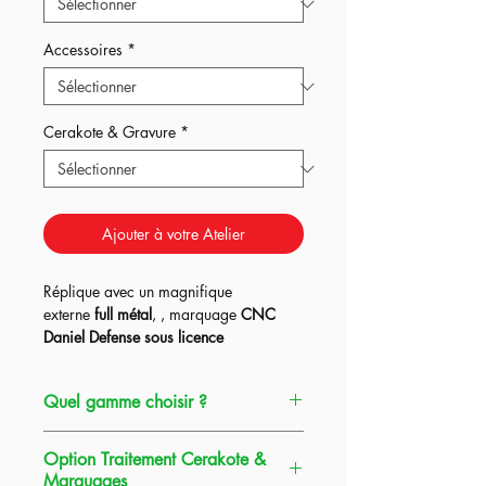
Accessoires
*
Cerakote & Gravure
*
Ajouter à votre Atelier
Réplique avec un magnifique
externe
full métal
, , marquage
CNC
Daniel Defense sous licence
officielle
, proposée dans les
3
upgrades Expert
au choix ce qui en
Quel gamme choisir ?
fait à la fois la réplique
parfaite
pour
débuter l'airsoft ou au contraire
Gamme Expert
=
La réplique au meilleur
continuer dans meilleurs conditions.
Option Traitement Cerakote &
rapport Qualité / Prix.
Marquages