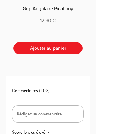
vouloir une réplique complète,
Grip Angulaire Picatinny
Malletteau choix (m
veulent une immersion
supplémentaire avec une détente
classique ou pré-déc
Prix
12,90 €
ultra réaliste et la possibilité de
programmer leur réplique
directement via le téléphone.​
Ajouter au panier
Commentaires (102)
Rédigez un commentaire...
Score le plus élevé