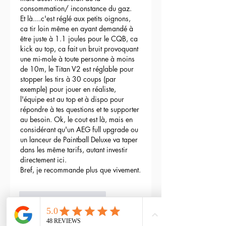
consommation/ inconstance du gaz.
Et là....c'est réglé aux petits oignons, 
ca tir loin même en ayant demandé à 
être juste à 1.1 joules pour le CQB, ca 
kick au top, ca fait un bruit provoquant 
une mi-mole à toute personne à moins 
de 10m, le Titan V2 est réglable pour 
stopper les tirs à 30 coups (par 
exemple) pour jouer en réaliste, 
l'équipe est au top et à dispo pour 
répondre à tes questions et te supporter 
au besoin. Ok, le cout est là, mais en 
considérant qu'un AEG full upgrade ou 
un lanceur de Paintball Deluxe va taper 
dans les même tarifs, autant investir 
directement ici.
Bref, je recommande plus que vivement.
3
Répondre
maxime gry