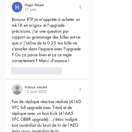
Hugo Meyer
27 janv.
Bonjour RTP je m'apprête à acheter un 
mk18 en origin+ et l'upgrade 
précisions, j'ai une question par 
rapport au grammage des billes est-ce-
que si j'utilise de la 0.25 ma bille va 
s'envoler dans l'espace avec l'upgrade 
? Ou ça passe bien et ça ce regle 
correctement ? Merci d'avance !
3
Répondre
trotoux.vincent
12 août 2025
Fan de réplique réactive réaliste (416D 
VFC full upgradé avec Titan) et de 
réplique avec un bon kick (416A5 
VFC GBBR upgradé)....j'étais malgré 
tout insatisfait du bruit de tir de l'AEG 
mais aussi insatisfait de la 