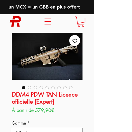
un MCX = un GBB en plus offert
DDM4 PDW TAN Licence
officielle [Expert]
Prix
À partir de
579,90€
promotionnel
Gamme
*