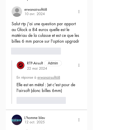
erwanairsoft68
10 avr. 2024
Salut rtp j'ai une question par apport 
au Glock a 84 euros quelle est le 
matériau de la culasse et est ce que les 
billes 6 mm parce sur l'option upgradr
6
Répondre
RTP-Airsoft
Admin
22 mai 2024
En réponse à
erwanairsoft68
Elle est en métal : )et c'est pour de 
l'airsoft (donc billes 6mm) 
J'aime
Répondre
L'homme bleu
12 oct. 2025