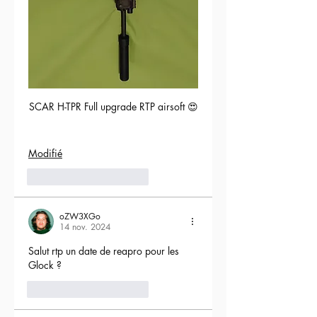
SCAR H-TPR Full upgrade RTP airsoft 😍
Modifié
5
Répondre
oZW3XGo
14 nov. 2024
Salut rtp un date de reapro pour les 
Glock ?
4
Répondre