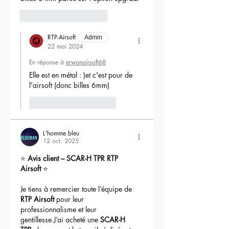
Pour se rapprocher de ces sensations
6
Répondre
nous sommes repassé sur l'interne de
cette gearbox Bolt
pour que celui ci soit
RTP-Airsoft
Admin
à
100%
de ces performances le tout
22 mai 2024
couplé à un
mosfet Aster V2 Bluetooth +
En réponse à
erwanairsoft68
tacticker
!
Elle est en métal : )et c'est pour de 
Ce combo permet d'avoir une
véritable
l'airsoft (donc billes 6mm) 
sensation de tir
lors de l'appuie sur la
détente,
tout comme un GBBR
!
J'aime
Répondre
Une réplique à l'interne
upgrade
dans
notre
atelier
avec les marquages
L'homme bleu
officiels Daniel Defense CNC sur le
12 oct. 2025
corps et avec son magnifique garde
⭐ 
Avis client – SCAR-H TPR RTP 
main , crosse type
DD
, grip DD et
Airsoft
 ⭐
moteur
Brushless Advanced !
Je tiens à remercier toute l’équipe de 
Vous retrouverez les différents éléments
RTP Airsoft
 pour leur 
d'upgrade directement dans les
professionnalisme et leur 
sections d'informations ci-dessous.
gentillesse.J’ai acheté une 
SCAR-H 