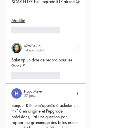
SCAR H-TPR Full upgrade RTP airsoft 😍
Modifié
5
Répondre
oZW3XGo
14 nov. 2024
Salut rtp un date de reapro pour les 
Glock ?
4
Répondre
Hugo Meyer
27 janv.
Bonjour RTP je m'apprête à acheter un 
mk18 en origin+ et l'upgrade 
précisions, j'ai une question par 
rapport au grammage des billes est-ce-