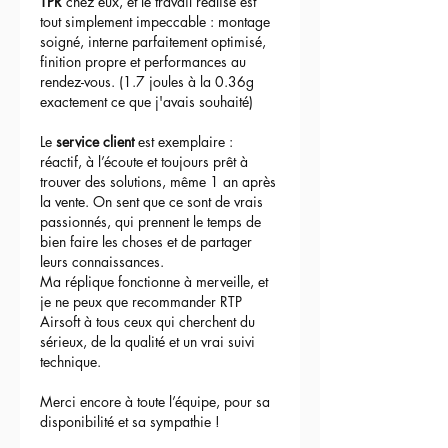
TPR
 chez eux, et le travail réalisé est 
Un pack complet et unique, avec un
tout simplement impeccable : montage 
externe en parfaite adéquation et de
soigné, interne parfaitement optimisé, 
performances
qui vous permettront de
finition propre et performances au 
prendre un maximum de plaisir sur le
rendez-vous. (1.7 joules à la 0.36g 
terrain ! Un modèle unique en France !
exactement ce que j'avais souhaité)
Le 
service client
 est exemplaire : 
réactif, à l’écoute et toujours prêt à 
trouver des solutions, même 1 an après 
la vente. On sent que ce sont de vrais 
passionnés, qui prennent le temps de 
bien faire les choses et de partager 
leurs connaissances.
Ma réplique fonctionne à merveille, et 
je ne peux que recommander RTP 
Airsoft à tous ceux qui cherchent du 
sérieux, de la qualité et un vrai suivi 
technique.
Merci encore à toute l’équipe, pour sa 
disponibilité et sa sympathie !