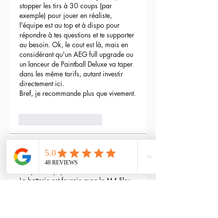
stopper les tirs à 30 coups (par 
exemple) pour jouer en réaliste, 
l'équipe est au top et à dispo pour 
répondre à tes questions et te supporter 
au besoin. Ok, le cout est là, mais en 
considérant qu'un AEG full upgrade ou 
un lanceur de Paintball Deluxe va taper 
dans les même tarifs, autant investir 
directement ici.
Bref, je recommande plus que vivement.
3
Répondre
maxime gry
04 mai 2024
Bonjour l'équipe;
La batterie est fournie avec la M4 Flex 
type L ?
Modifié