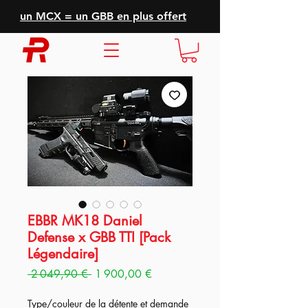
un MCX = un GBB en plus offert
EBBR MK18 Daniel
Defense x GBB TTI [Pack
Légendaire]
Prix
Prix
 2 049,90 € 
1 900,00 €
original
promotionnel
Type/couleur de la détente et demande