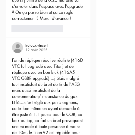
que si j'utilise de la 0.25 ma bille va 
s'envoler dans l'espace avec l'upgrade 
? Ou ça passe bien et ça ce regle 
correctement ? Merci d'avance !
3
Répondre
trotoux.vincent
12 août 2025
Fan de réplique réactive réaliste (416D 
VFC full upgradé avec Titan) et de 
réplique avec un bon kick (416A5 
VFC GBBR upgradé)....j'étais malgré 
tout insatisfait du bruit de tir de l'AEG 
mais aussi insatisfait de la 
consommation/ inconstance du gaz.
Et là....c'est réglé aux petits oignons, 
ca tir loin même en ayant demandé à 
être juste à 1.1 joules pour le CQB, ca 
kick au top, ca fait un bruit provoquant 
une mi-mole à toute personne à moins 
de 10m, le Titan V2 est réglable pour 