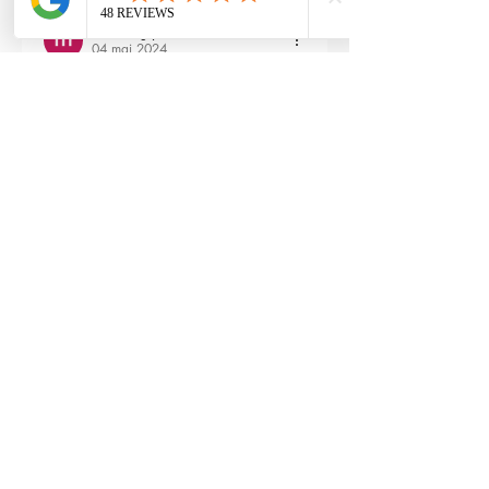
maxime gry
04 mai 2024
Bonjour l'équipe;
La batterie est fournie avec la M4 Flex 
type L ?
Modifié
3
Répondre
RTP-Airsoft
Admin
22 mai 2024
En réponse à
maxime gry
Bonjour : )
Aucune batterie n'est fournie avec 
(pour éviter les doublons avec ceux 
qui en ont déjà), vous pouvez les 
retrouver ici : 
https://www.rtp-
airsoft.com/consommables-airsoft-
rtp