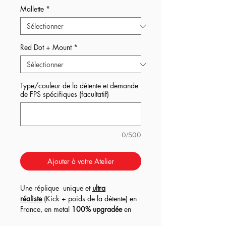
Mallette
*
Red Dot + Mount
*
Type/couleur de la détente et demande
de FPS spécifiques (facultatif)
0/500
Ajouter à votre Atelier
Une réplique unique et
ultra
réaliste
(Kick + poids de la détente) en
France, en metal
100% upgradée
en
version EBBR (blow-back) !
Interne full