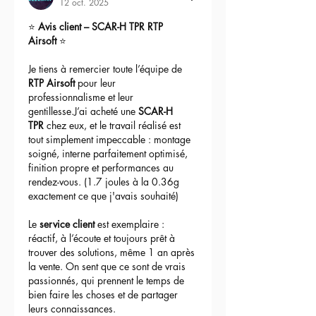
terrain ! Un modèle unique en France !
12 oct. 2025
⭐ 
Avis client – SCAR-H TPR RTP 
Airsoft
 ⭐
Je tiens à remercier toute l’équipe de 
RTP Airsoft
 pour leur 
professionnalisme et leur 
gentillesse.J’ai acheté une 
SCAR-H 
TPR
 chez eux, et le travail réalisé est 
tout simplement impeccable : montage 
soigné, interne parfaitement optimisé, 
finition propre et performances au 
rendez-vous. (1.7 joules à la 0.36g 
exactement ce que j'avais souhaité)
Le 
service client
 est exemplaire : 
réactif, à l’écoute et toujours prêt à 
trouver des solutions, même 1 an après 
la vente. On sent que ce sont de vrais 
passionnés, qui prennent le temps de 
bien faire les choses et de partager 
leurs connaissances.