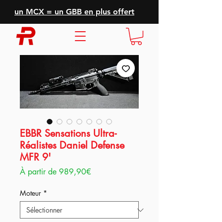
un MCX = un GBB en plus offert
EBBR Sensations Ultra-
Réalistes Daniel Defense
MFR 9'
Prix
À partir de
989,90€
promotionnel
Moteur
*