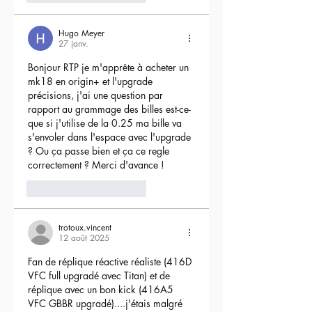
Hugo Meyer
27 janv.
Bonjour RTP je m'apprête à acheter un 
mk18 en origin+ et l'upgrade 
précisions, j'ai une question par 
rapport au grammage des billes est-ce-
que si j'utilise de la 0.25 ma bille va 
s'envoler dans l'espace avec l'upgrade 
? Ou ça passe bien et ça ce regle 
correctement ? Merci d'avance !
3
Répondre
trotoux.vincent
12 août 2025
Fan de réplique réactive réaliste (416D 
VFC full upgradé avec Titan) et de 
réplique avec un bon kick (416A5 
VFC GBBR upgradé)....j'étais malgré 