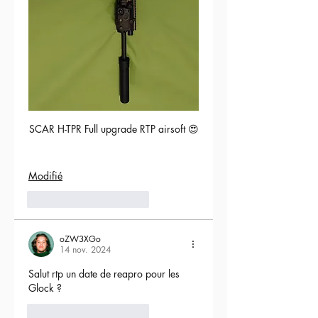
SCAR H-TPR Full upgrade RTP airsoft 😍
Modifié
5
Répondre
oZW3XGo
14 nov. 2024
Salut rtp un date de reapro pour les 
Glock ?
4
Répondre