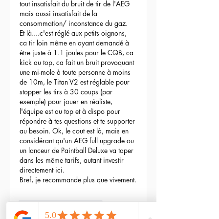
tout insatisfait du bruit de tir de l'AEG 
mais aussi insatisfait de la 
consommation/ inconstance du gaz.
Et là....c'est réglé aux petits oignons, 
ca tir loin même en ayant demandé à 
être juste à 1.1 joules pour le CQB, ca 
kick au top, ca fait un bruit provoquant 
une mi-mole à toute personne à moins 
de 10m, le Titan V2 est réglable pour 
stopper les tirs à 30 coups (par 
exemple) pour jouer en réaliste, 
l'équipe est au top et à dispo pour 
répondre à tes questions et te supporter 
au besoin. Ok, le cout est là, mais en 
considérant qu'un AEG full upgrade ou 
un lanceur de Paintball Deluxe va taper 
dans les même tarifs, autant investir 
directement ici.
Bref, je recommande plus que vivement.
3
Répondre