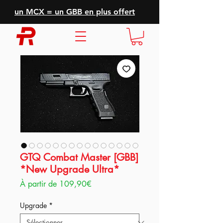
un MCX = un GBB en plus offert
GTQ Combat Master [GBB]
*New Upgrade Ultra*
Prix
À partir de
109,90€
promotionnel
Upgrade
*