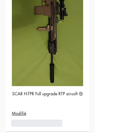
SCAR H-TPR Full upgrade RTP airsoft 😍
Modifié
5
Répondre