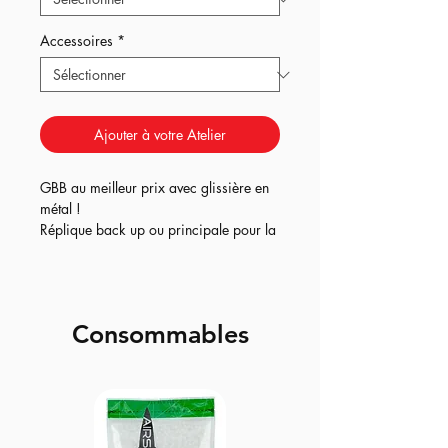
Accessoires
*
Ajouter à votre Atelier
GBB au meilleur prix avec glissière en
métal !
Réplique back up ou principale pour la
version upgrade au meilleur prix !
Les différentes versions :
- Origin
= réplique sortie d'usine, testée
Consommables
avant envoi, le meilleur back up au
meilleur prix !
- Origin+
= le
GBB au meilleur rapport
qualité/prix
qui comprend une nouvelle
chambre hop up TTI + joint Quantum.
Cet upgrade permet de passer votre