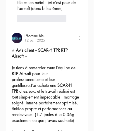
Elle est en métal : )et c'est pour de 
l'airsoft (donc billes 6mm) 
J'aime
Répondre
L'homme bleu
12 oct. 2025
⭐ 
Avis client – SCAR-H TPR RTP 
Airsoft
 ⭐
Je tiens à remercier toute l’équipe de 
RTP Airsoft
 pour leur 
professionnalisme et leur 
gentillesse.J’ai acheté une 
SCAR-H 
TPR
 chez eux, et le travail réalisé est 
tout simplement impeccable : montage 
soigné, interne parfaitement optimisé, 
finition propre et performances au 
rendez-vous. (1.7 joules à la 0.36g 
exactement ce que j'avais souhaité)