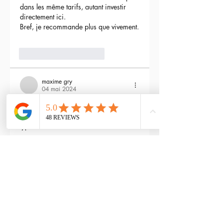
dans les même tarifs, autant investir 
directement ici.
Bref, je recommande plus que vivement.
3
Répondre
maxime gry
04 mai 2024
Bonjour l'équipe;
La batterie est fournie avec la M4 Flex 
type L ?
Modifié
3
Répondre
RTP-Airsoft
Admin
22 mai 2024
En réponse à
maxime gry
Bonjour : )