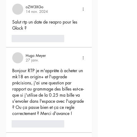
oZW3XGo
14 nov. 2024
Salut rtp un date de reapro pour les 
Glock ?
4
Répondre
Hugo Meyer
27 janv.
Bonjour RTP je m'apprête à acheter un 
mk18 en origin+ et l'upgrade 
précisions, j'ai une question par 
rapport au grammage des billes est-ce-
que si j'utilise de la 0.25 ma bille va 
s'envoler dans l'espace avec l'upgrade 
? Ou ça passe bien et ça ce regle 
correctement ? Merci d'avance !
3
Répondre