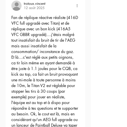
trotoux.vincent
12 août 2025
Fan de réplique réactive réaliste (416D 
VFC full upgradé avec Titan) et de 
réplique avec un bon kick (416A5 
VFC GBBR upgradé)....j'étais malgré 
tout insatisfait du bruit de tir de l'AEG 
mais aussi insatisfait de la 
consommation/ inconstance du gaz.
Et là....c'est réglé aux petits oignons, 
ca tir loin même en ayant demandé à 
être juste à 1.1 joules pour le CQB, ca 
kick au top, ca fait un bruit provoquant 
une mi-mole à toute personne à moins 
de 10m, le Titan V2 est réglable pour 
stopper les tirs à 30 coups (par 
exemple) pour jouer en réaliste, 
l'équipe est au top et à dispo pour 
répondre à tes questions et te supporter 
au besoin. Ok, le cout est là, mais en 
considérant qu'un AEG full upgrade ou 
un lanceur de Paintball Deluxe va taper 