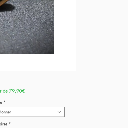
Prix
ir de
79,90€
promotionnel
e
*
tionner
ires
*