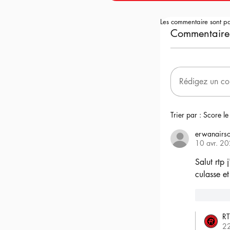
Les commentaire sont p
Commentaire
Rédigez un co
Trier par :
Score le
erwanairso
10 avr. 2
Salut rtp 
culasse et
6
RT
2