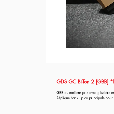
GDS GC Bi-Ton 2 [GBB] 
GBB au meilleur prix avec glissière e
Réplique back up ou principale pour l
Les différentes versions :
- Origin
= réplique sortie d'usine, tes