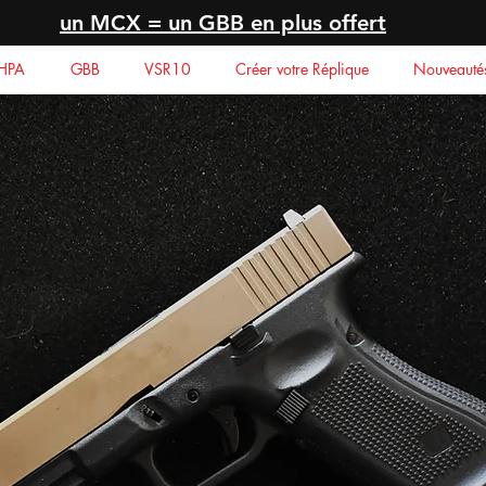
un MCX = un GBB en plus offert
HPA
GBB
VSR10
Créer votre Réplique
Nouveauté