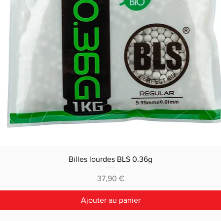
Billes lourdes BLS 0.36g
Prix
37,90 €
Ajouter au panier