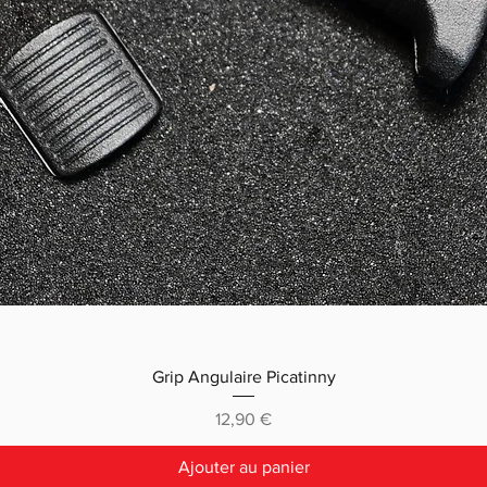
Grip Angulaire Picatinny
Prix
12,90 €
Ajouter au panier