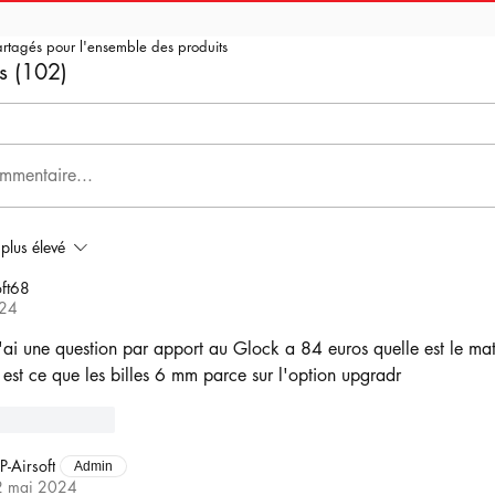
artagés pour l'ensemble des produits
s (102)
mmentaire...
 plus élevé
ft68
024
j'ai une question par apport au Glock a 84 euros quelle est le mat
 est ce que les billes 6 mm parce sur l'option upgradr
Répondre
P-Airsoft
Admin
2 mai 2024