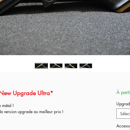
*New Upgrade Ultra*
À part
Upgrad
n métal !
a version upgrade au meilleur prix !
Sélec
Accesso
tée avant envoi, le meilleur back up au meilleur prix !