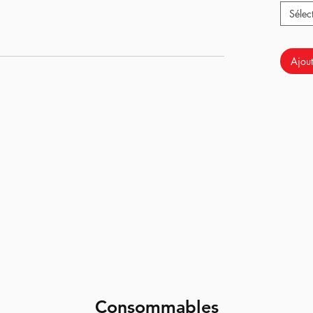
Sélec
t qualité/prix
qui comprend une nouvelle chambre
ade permet de passer votre réplique au niveau
/précision ;
e chambre hop up / joint, nous ajoutons un
canon de
Ajout
mporté du Japon
: Votre GBB aux performances d'une
au basse température.
Consommables