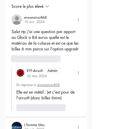
Score le plus élevé
erwanairsoft68
10 avr. 2024
Salut rtp j'ai une question par apport 
au Glock a 84 euros quelle est le 
matériau de la culasse et est ce que les 
billes 6 mm parce sur l'option upgradr
6
Répondre
RTP-Airsoft
Admin
22 mai 2024
En réponse à
erwanairsoft68
Elle est en métal : )et c'est pour de 
l'airsoft (donc billes 6mm) 
J'aime
Répondre
L'homme bleu