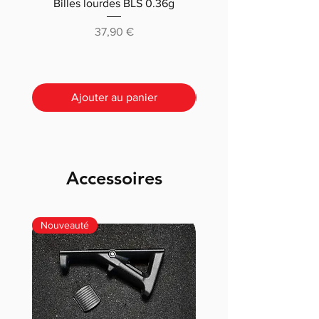
Billes lourdes BLS 0.36g
Traçantes Billes Bio BLS
(0.20g/0.25/0.28 /0.30
Prix
37,90 €
Ajouter au panier
Accessoires
Nouveauté