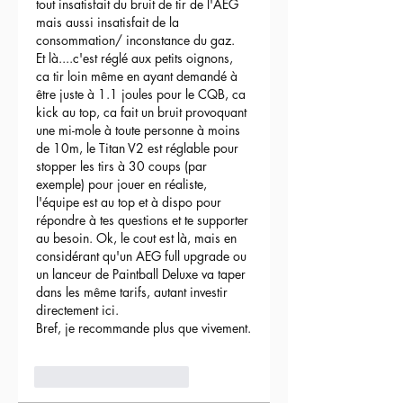
tout insatisfait du bruit de tir de l'AEG 
mais aussi insatisfait de la 
consommation/ inconstance du gaz.
Et là....c'est réglé aux petits oignons, 
ca tir loin même en ayant demandé à 
être juste à 1.1 joules pour le CQB, ca 
kick au top, ca fait un bruit provoquant 
une mi-mole à toute personne à moins 
de 10m, le Titan V2 est réglable pour 
stopper les tirs à 30 coups (par 
exemple) pour jouer en réaliste, 
l'équipe est au top et à dispo pour 
répondre à tes questions et te supporter 
au besoin. Ok, le cout est là, mais en 
considérant qu'un AEG full upgrade ou 
un lanceur de Paintball Deluxe va taper 
dans les même tarifs, autant investir 
directement ici.
Bref, je recommande plus que vivement.
3
Répondre