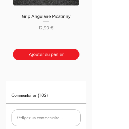
Grip Angulaire Picatinny
Malletteau choix (m
classique ou pré-déc
Prix
12,90 €
Ajouter au panier
Commentaires (102)
Rédigez un commentaire...