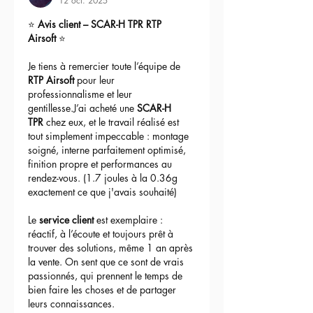
12 oct. 2025
⭐ 
Avis client – SCAR-H TPR RTP 
Airsoft
 ⭐
Je tiens à remercier toute l’équipe de 
RTP Airsoft
 pour leur 
professionnalisme et leur 
gentillesse.J’ai acheté une 
SCAR-H 
TPR
 chez eux, et le travail réalisé est 
tout simplement impeccable : montage 
soigné, interne parfaitement optimisé, 
finition propre et performances au 
rendez-vous. (1.7 joules à la 0.36g 
exactement ce que j'avais souhaité)
Le 
service client
 est exemplaire : 
réactif, à l’écoute et toujours prêt à 
trouver des solutions, même 1 an après 
la vente. On sent que ce sont de vrais 
passionnés, qui prennent le temps de 
bien faire les choses et de partager 
leurs connaissances.