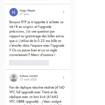
Hugo Meyer
27 janv.
Bonjour RTP je m'apprête à acheter un 
mk18 en origin+ et l'upgrade 
précisions, j'ai une question par 
rapport au grammage des billes est-ce-
que si j'utilise de la 0.25 ma bille va 
s'envoler dans l'espace avec l'upgrade 
? Ou ça passe bien et ça ce regle 
correctement ? Merci d'avance !
3
Répondre
trotoux.vincent
12 août 2025
Fan de réplique réactive réaliste (416D 
VFC full upgradé avec Titan) et de 
réplique avec un bon kick (416A5 
VFC GBBR upgradé)....j'étais malgré 