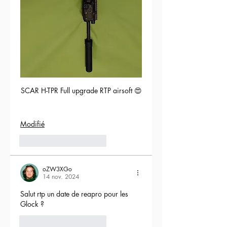
SCAR H-TPR Full upgrade RTP airsoft 😍
Modifié
5
Répondre
oZW3XGo
14 nov. 2024
Salut rtp un date de reapro pour les 
Glock ?
4
Répondre