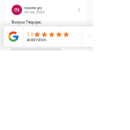
maxime gry
04 mai 2024
Bonjour l'équipe;
La batterie est fournie avec la M4 Flex 
type L ?
Modifié
3
Répondre
RTP-Airsoft
Admin
22 mai 2024
En réponse à
maxime gry
Bonjour : )
Aucune batterie n'est fournie avec 
(pour éviter les doublons avec ceux 
qui en ont déjà), vous pouvez les 
retrouver ici : 
https://www.rtp-
airsoft.com/consommables-airsoft-
rtp