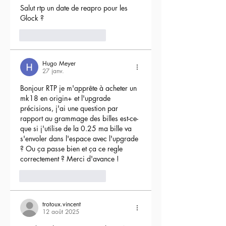
Salut rtp un date de reapro pour les 
Glock ?
4
Répondre
Hugo Meyer
27 janv.
Bonjour RTP je m'apprête à acheter un 
mk18 en origin+ et l'upgrade 
précisions, j'ai une question par 
rapport au grammage des billes est-ce-
que si j'utilise de la 0.25 ma bille va 
s'envoler dans l'espace avec l'upgrade 
? Ou ça passe bien et ça ce regle 
correctement ? Merci d'avance !
3
Répondre
trotoux.vincent
12 août 2025