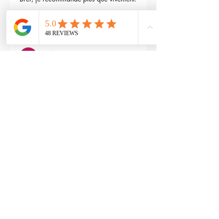
3
Répondre
maxime gry
04 mai 2024
Bonjour l'équipe;
La batterie est fournie avec la M4 Flex 
type L ?
Modifié
3
Répondre
RTP-Airsoft
Admin
22 mai 2024
En réponse à
maxime gry
Bonjour : )
Aucune batterie n'est fournie avec 
(pour éviter les doublons avec ceux 
qui en ont déjà), vous pouvez les 