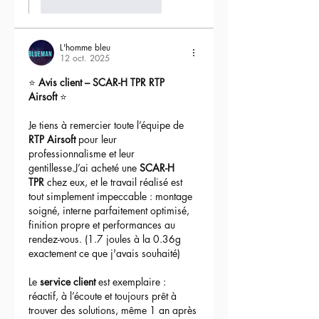
J'aime
Répondre
L'homme bleu
12 oct. 2025
⭐ 
Avis client – SCAR-H TPR RTP 
Airsoft
 ⭐
Je tiens à remercier toute l’équipe de 
RTP Airsoft
 pour leur 
professionnalisme et leur 
gentillesse.J’ai acheté une 
SCAR-H 
TPR
 chez eux, et le travail réalisé est 
tout simplement impeccable : montage 
soigné, interne parfaitement optimisé, 
finition propre et performances au 
rendez-vous. (1.7 joules à la 0.36g 
exactement ce que j'avais souhaité)
Le 
service client
 est exemplaire : 
réactif, à l’écoute et toujours prêt à 
trouver des solutions, même 1 an après 