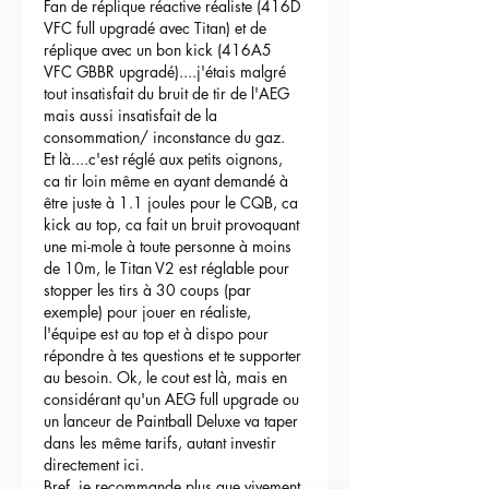
Fan de réplique réactive réaliste (416D 
VFC full upgradé avec Titan) et de 
réplique avec un bon kick (416A5 
VFC GBBR upgradé)....j'étais malgré 
tout insatisfait du bruit de tir de l'AEG 
mais aussi insatisfait de la 
consommation/ inconstance du gaz.
Et là....c'est réglé aux petits oignons, 
ca tir loin même en ayant demandé à 
être juste à 1.1 joules pour le CQB, ca 
kick au top, ca fait un bruit provoquant 
une mi-mole à toute personne à moins 
de 10m, le Titan V2 est réglable pour 
stopper les tirs à 30 coups (par 
exemple) pour jouer en réaliste, 
l'équipe est au top et à dispo pour 
répondre à tes questions et te supporter 
au besoin. Ok, le cout est là, mais en 
considérant qu'un AEG full upgrade ou 
un lanceur de Paintball Deluxe va taper 
dans les même tarifs, autant investir 
directement ici.
Bref, je recommande plus que vivement.