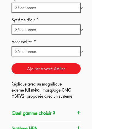
Système d'air
*
Accessoires
*
Ajouter à votre Atelier
Réplique avec un magnifique
externe
full métal
, marquage
CNC
HBKV2
, proposée avec un système
Kythera ou Pulsar D2 + Titan Bluetooth
dans les
3
gammes HPA Origin et un
Quel gamme choisir ?
système UGS en option,
ce qui en fait à
la fois la réplique
parfaite pour
débuter
Gamme Origin
=
La réplique HPA au
l'airsoft ou au contraire continuer dans
Système HPA