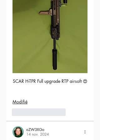
SCAR H-TPR Full upgrade RTP airsoft 😍
Modifié
5
Répondre
oZW3XGo
14 nov. 2024