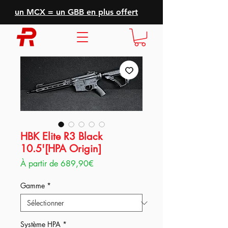
un MCX = un GBB en plus offert
HBK Elite R3 Black
10.5'[HPA Origin]
Prix
À partir de
689,90€
promotionnel
Gamme
*
Système HPA
*