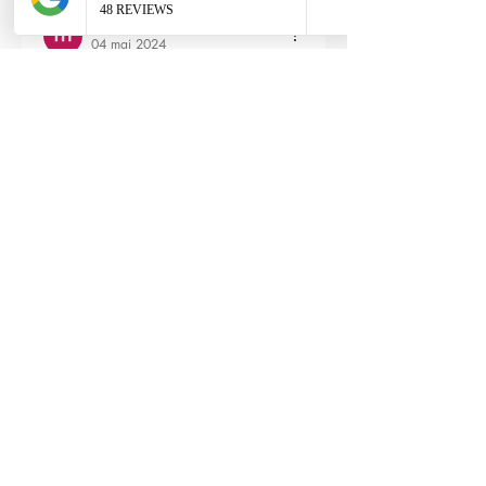
maxime gry
04 mai 2024
Bonjour l'équipe;
La batterie est fournie avec la M4 Flex 
type L ?
Modifié
3
Répondre
RTP-Airsoft
Admin
22 mai 2024
En réponse à
maxime gry
Bonjour : )
Aucune batterie n'est fournie avec 
(pour éviter les doublons avec ceux 
qui en ont déjà), vous pouvez les 
retrouver ici : 
https://www.rtp-
airsoft.com/consommables-airsoft-
rtp