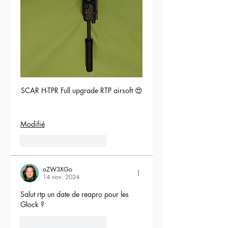
SCAR H-TPR Full upgrade RTP airsoft 😍
Modifié
5
Répondre
oZW3XGo
14 nov. 2024
Salut rtp un date de reapro pour les 
Glock ?
4
Répondre