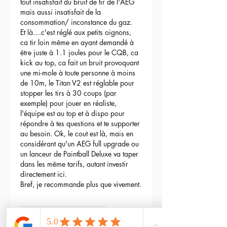
tout insatisfait du bruit de tir de l'AEG 
mais aussi insatisfait de la 
consommation/ inconstance du gaz.
Et là....c'est réglé aux petits oignons, 
ca tir loin même en ayant demandé à 
être juste à 1.1 joules pour le CQB, ca 
kick au top, ca fait un bruit provoquant 
une mi-mole à toute personne à moins 
de 10m, le Titan V2 est réglable pour 
stopper les tirs à 30 coups (par 
exemple) pour jouer en réaliste, 
l'équipe est au top et à dispo pour 
répondre à tes questions et te supporter 
au besoin. Ok, le cout est là, mais en 
considérant qu'un AEG full upgrade ou 
un lanceur de Paintball Deluxe va taper 
dans les même tarifs, autant investir 
directement ici.
Bref, je recommande plus que vivement.
3
Répondre