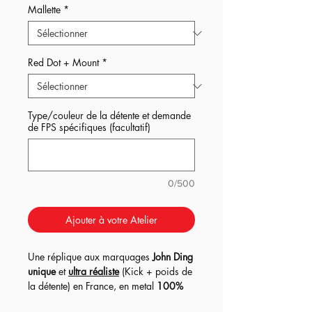
Mallette
*
Red Dot + Mount
*
Type/couleur de la détente et demande
de FPS spécifiques (facultatif)
0/500
Ajouter à votre Atelier
Une réplique aux marquages
John Ding
unique
et
ultra réaliste
(Kick + poids de
la détente) en France, en metal
100%
upgradée
en version EBBR (blow-back)