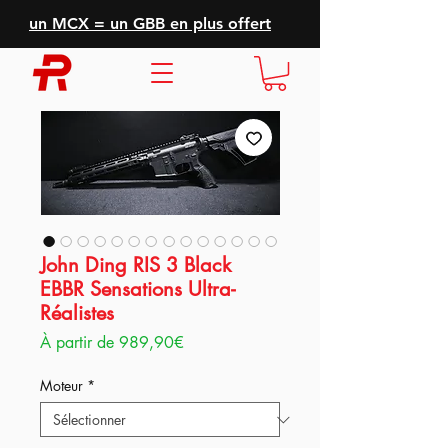
un MCX = un GBB en plus offert
John Ding RIS 3 Black
EBBR Sensations Ultra-
Réalistes
Prix
À partir de
989,90€
promotionnel
Moteur
*