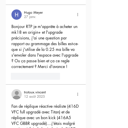
Hugo Meyer
27 janv.
Bonjour RTP je m'apprête à acheter un 
mk18 en origin+ et l'upgrade 
précisions, j'ai une question par 
rapport au grammage des billes est-ce-
que si j'utilise de la 0.25 ma bille va 
s'envoler dans l'espace avec l'upgrade 
? Ou ça passe bien et ça ce regle 
correctement ? Merci d'avance !
3
Répondre
trotoux.vincent
12 août 2025
Fan de réplique réactive réaliste (416D 
VFC full upgradé avec Titan) et de 
réplique avec un bon kick (416A5 
VFC GBBR upgradé)....j'étais malgré 