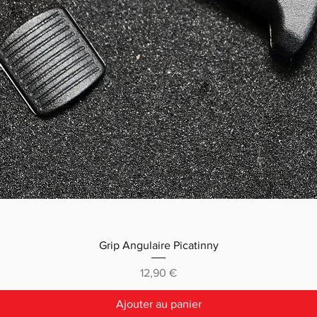
Grip Angulaire Picatinny
Prix
12,90 €
Ajouter au panier