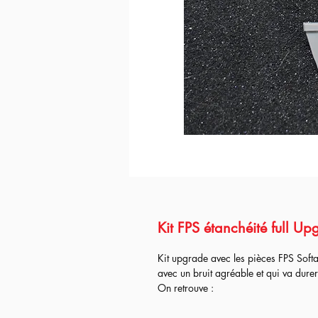
Kit FPS étanchéité full U
Kit upgrade avec les pièces FPS Softa
avec un bruit agréable et qui va dur
On retrouve :
Nozzle POM avec oring
Tête de piston technopolymere