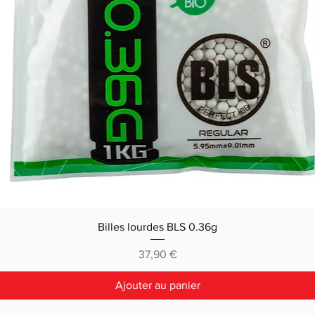
Billes lourdes BLS 0.36g
Prix
37,90 €
Ajouter au panier