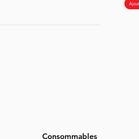
Ajout
ra la plus polyvalente pour vos différents build
en métal
Consommables