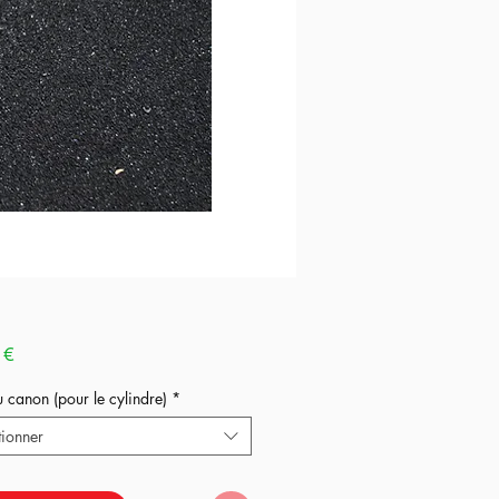
Prix
 €
u canon (pour le cylindre)
*
tionner