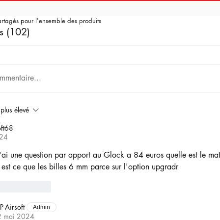
artagés pour l'ensemble des produits
s (102)
mmentaire...
 plus élevé
ft68
024
j'ai une question par apport au Glock a 84 euros quelle est le mat
 est ce que les billes 6 mm parce sur l'option upgradr
Répondre
P-Airsoft
Admin
2 mai 2024