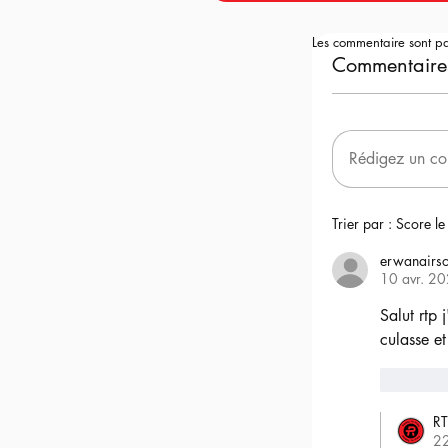
Les commentaire sont p
Commentaire
Rédigez un co
Trier par :
Score le
erwanairso
10 avr. 2
Salut rtp 
culasse et
6
RT
2