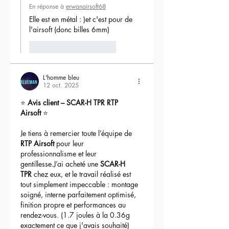
En réponse à
erwanairsoft68
Elle est en métal : )et c'est pour de 
l'airsoft (donc billes 6mm) 
J'aime
Répondre
L'homme bleu
12 oct. 2025
⭐ 
Avis client – SCAR-H TPR RTP 
Airsoft
 ⭐
Je tiens à remercier toute l’équipe de 
RTP Airsoft
 pour leur 
professionnalisme et leur 
gentillesse.J’ai acheté une 
SCAR-H 
TPR
 chez eux, et le travail réalisé est 
tout simplement impeccable : montage 
soigné, interne parfaitement optimisé, 
finition propre et performances au 
rendez-vous. (1.7 joules à la 0.36g 
exactement ce que j'avais souhaité)