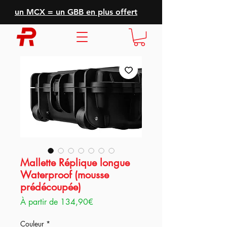
un MCX = un GBB en plus offert
Mallette Réplique longue
Waterproof (mousse
prédécoupée)
Prix
À partir de
134,90€
promotionnel
Couleur
*