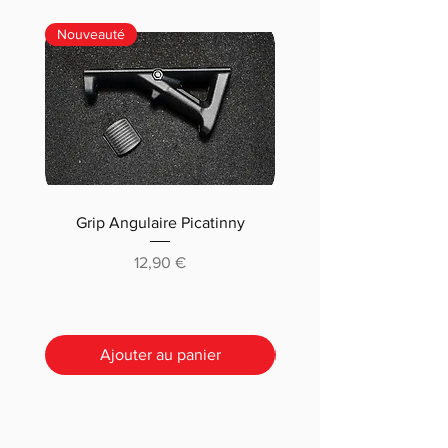
Nouveauté
Grip Angulaire Picatinny
Malletteau choix (m
classique ou pré-déc
Prix
12,90 €
Ajouter au panier