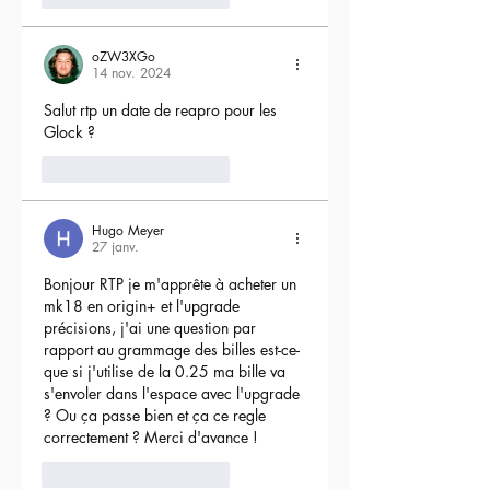
oZW3XGo
14 nov. 2024
Salut rtp un date de reapro pour les 
Glock ?
4
Répondre
Hugo Meyer
27 janv.
Bonjour RTP je m'apprête à acheter un 
mk18 en origin+ et l'upgrade 
précisions, j'ai une question par 
rapport au grammage des billes est-ce-
que si j'utilise de la 0.25 ma bille va 
s'envoler dans l'espace avec l'upgrade 
? Ou ça passe bien et ça ce regle 
correctement ? Merci d'avance !
3
Répondre