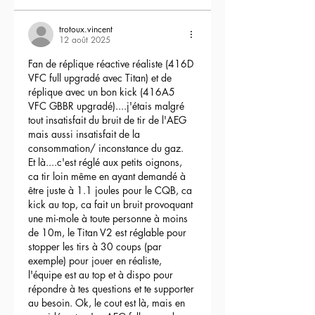
trotoux.vincent
12 août 2025
Fan de réplique réactive réaliste (416D 
VFC full upgradé avec Titan) et de 
réplique avec un bon kick (416A5 
VFC GBBR upgradé)....j'étais malgré 
tout insatisfait du bruit de tir de l'AEG 
mais aussi insatisfait de la 
consommation/ inconstance du gaz.
Et là....c'est réglé aux petits oignons, 
ca tir loin même en ayant demandé à 
être juste à 1.1 joules pour le CQB, ca 
kick au top, ca fait un bruit provoquant 
une mi-mole à toute personne à moins 
de 10m, le Titan V2 est réglable pour 
stopper les tirs à 30 coups (par 
exemple) pour jouer en réaliste, 
l'équipe est au top et à dispo pour 
répondre à tes questions et te supporter 
au besoin. Ok, le cout est là, mais en 