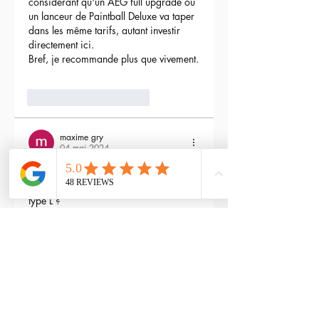
considérant qu'un AEG full upgrade ou 
un lanceur de Paintball Deluxe va taper 
dans les même tarifs, autant investir 
directement ici.
Bref, je recommande plus que vivement.
3
Répondre
maxime gry
04 mai 2024
Bonjour l'équipe;
La batterie est fournie avec la M4 Flex 
type L ?
Modifié
3
Répondre
RTP-Airsoft
Admin
22 mai 2024
En réponse à
maxime gry