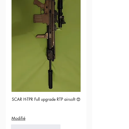
SCAR H-TPR Full upgrade RTP airsoft 😍
Modifié
5
Répondre