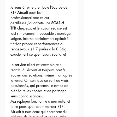
Je tiens à remercier toute l’équipe de 
RTP Airsoft
 pour leur 
professionnalisme et leur 
gentillesse.J’ai acheté une 
SCAR-H 
TPR
 chez eux, et le travail réalisé est 
tout simplement impeccable : montage 
soigné, interne parfaitement optimisé, 
finition propre et performances au 
rendez-vous. (1.7 joules à la 0.36g 
exactement ce que j'avais souhaité)
Le 
service client
 est exemplaire : 
réactif, à l’écoute et toujours prêt à 
trouver des solutions, même 1 an après 
la vente. On sent que ce sont de vrais 
passionnés, qui prennent le temps de 
bien faire les choses et de partager 
leurs connaissances.
Ma réplique fonctionne à merveille, et 
je ne peux que recommander RTP 
Airsoft à tous ceux qui cherchent du 
sérieux, de la qualité et un vrai suivi 