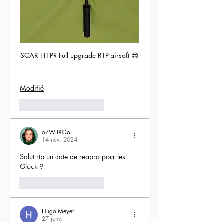
SCAR H-TPR Full upgrade RTP airsoft 😍
Modifié
5
Répondre
oZW3XGo
14 nov. 2024
Salut rtp un date de reapro pour les 
Glock ?
4
Répondre
Hugo Meyer
27 janv.