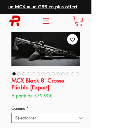
un MCX = un GBB en plus offert
MCX Black 8' Crosse
Pliable [Expert]
Prix
À partir de
579,90€
promotionnel
Gamme
*