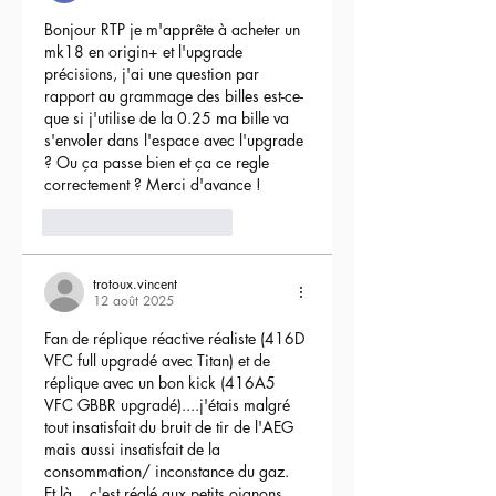
Bonjour RTP je m'apprête à acheter un 
mk18 en origin+ et l'upgrade 
précisions, j'ai une question par 
rapport au grammage des billes est-ce-
que si j'utilise de la 0.25 ma bille va 
s'envoler dans l'espace avec l'upgrade 
? Ou ça passe bien et ça ce regle 
correctement ? Merci d'avance !
3
Répondre
trotoux.vincent
12 août 2025
Fan de réplique réactive réaliste (416D 
VFC full upgradé avec Titan) et de 
réplique avec un bon kick (416A5 
VFC GBBR upgradé)....j'étais malgré 
tout insatisfait du bruit de tir de l'AEG 
mais aussi insatisfait de la 
consommation/ inconstance du gaz.
Et là....c'est réglé aux petits oignons, 