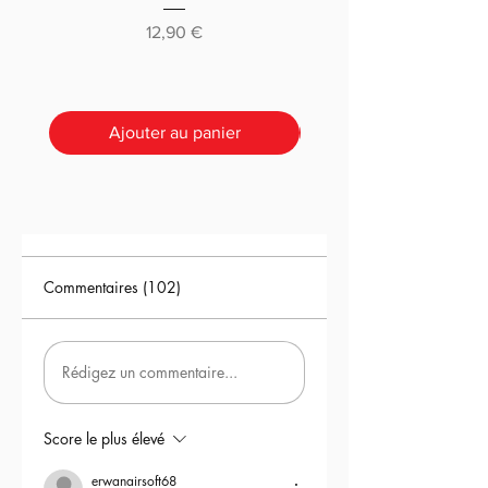
supplémentaire avec une détente
classique ou pré-déc
Prix
12,90 €
ultra réaliste et la possibilité de
programmer leur réplique
directement via le téléphone.​
Ajouter au panier
Commentaires (102)
Rédigez un commentaire...
Score le plus élevé
erwanairsoft68