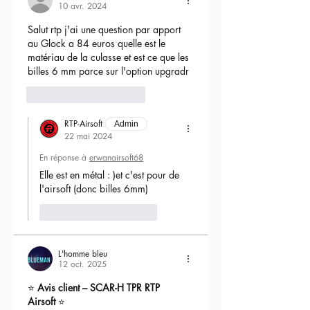
10 avr. 2024
Salut rtp j'ai une question par apport 
au Glock a 84 euros quelle est le 
matériau de la culasse et est ce que les 
billes 6 mm parce sur l'option upgradr
6
Répondre
RTP-Airsoft
Admin
22 mai 2024
En réponse à
erwanairsoft68
Elle est en métal : )et c'est pour de 
l'airsoft (donc billes 6mm) 
J'aime
Répondre
L'homme bleu
12 oct. 2025
⭐ 
Avis client – SCAR-H TPR RTP 
Airsoft
 ⭐