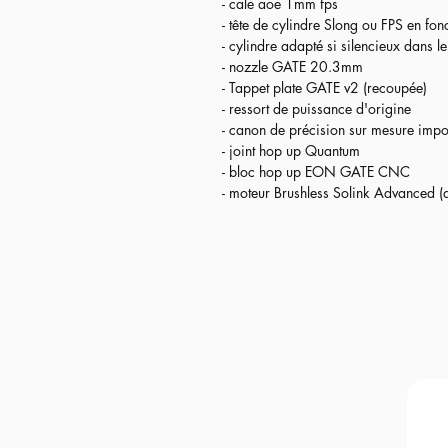
- cale aoe 1mm fps
-
Silent
= un travail spécial sur le so
- tête de cylindre Slong ou FPS en fon
bruit de celle-ci. Objectif de puissanc
- cylindre adapté si silencieux dans l
puissants / bruyants).
- nozzle GATE 20.3mm
- Tappet plate GATE v2 (recoupée)
Les 3 options comprennent la même 
- ressort de puissance d'origine
- Aster v2 Bluetooth
- canon de précision sur mesure impo
- Engrenages hélicoïdaux solink
- joint hop up Quantum
- piston FPS light
- bloc hop up EON GATE CNC
- tête de piston FPS
- moteur Brushless Solink Advanced (av
- cale aoe 1mm fps
- tête de cylindre Slong ou FPS en fon
- cylindre adapté si silencieux dans l
- nozzle GATE 20.3mm
- Tappet plate GATE v2 (recoupée)
- ressort de puissance d'origine
- canon de précision sur mesure impo
- joint hop up Quantum
- bloc hop up EON GATE CNC
- moteur Brushless Solink Advanced (av
La réplique est fournie avec différent