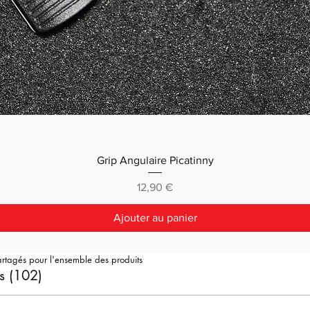
Grip Angulaire Picatinny
Prix
12,90 €
Ajouter au panier
artagés pour l'ensemble des produits
s (102)