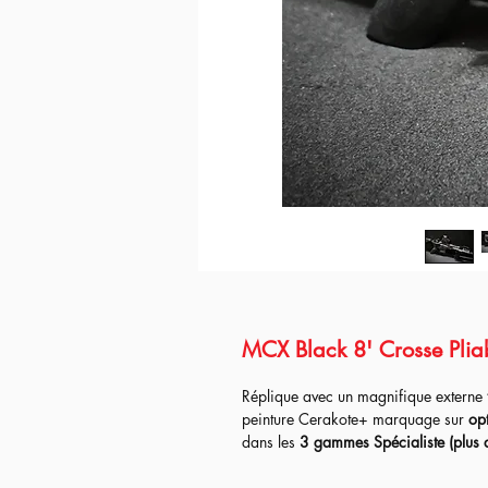
MCX Black 8' Crosse Pliab
Réplique avec un magnifique externe
peinture Cerakote+ marquage sur
op
dans les
3
gammes Spécialiste (plus d
fait à la fois la réplique
parfaite pour
meilleurs conditions.