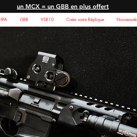
un MCX = un GBB en plus offert
HPA
GBB
VSR10
Créer votre Réplique
Nouveauté