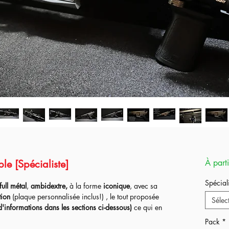
le [Spécialiste]
À part
Spéciali
full métal
,
ambidextre,
à la forme
iconique
, avec sa
tion
(plaque personnalisée inclus!) , le tout proposée
Sélec
'informations dans les sections ci-dessous)
ce qui en
débuter l'airsoft ou au contraire continuer dans
Pack
*