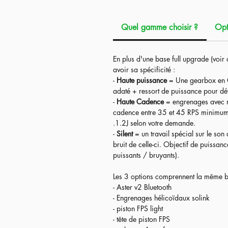
Réplique
Précision de 8-9'
,
taille parf
Quel gamme choisir ?
Opt
En plus d'un interne
full upgrade par 
chaque option va avoir sa spécificité 
En plus d'une base full upgrade (voir 
-
Haute puissance
= Une gearbox en C
avoir sa spécificité :
adaté + ressort de puissance pour dé
-
Haute puissance
= Une gearbox en C
-
Haute Cadence
= engrenages avec rat
adaté + ressort de puissance pour dé
cadence entre 35 et 45 RPS minimum 
-
Haute Cadence
= engrenages avec rat
.1.2J selon votre demande.
cadence entre 35 et 45 RPS minimum 
-
Silent
= un travail spécial sur le so
.1.2J selon votre demande.
bruit de celle-ci. Objectif de puissanc
-
Silent
= un travail spécial sur le so
puissants / bruyants).
bruit de celle-ci. Objectif de puissanc
puissants / bruyants).
En plus d'une base
full upgrade
(voir 
avoir sa spécificité :
Les 3 options comprennent la même 
-
Haute puissance
= Une gearbox en C
- Aster v2 Bluetooth
adaté + ressort de puissance pour dé
- Engrenages hélicoïdaux solink
-
Haute Cadence
= engrenages avec rat
- piston FPS light
cadence entre 35 et 45 RPS minimum 
- tête de piston FPS
.1.2J selon votre demande.