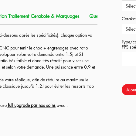
Sélec
aite pour alterner entre le
CQB
ou la
forêt
!
ion Traitement Cerakote & Marquages
Que contient ce produi
Cerako
nos soins
(voir ci-dessous après les spécificités),
Sélec
:
ci-dessous après les spécificités), chaque option va
NC pour tenir le choc + engrenages avec ratio
Type/co
velopper selon votre demande entre 1.5j et 2J
FPS spéc
NC pour tenir le choc + engrenages avec ratio
io très faible et donc très réactif pour viser une
velopper selon votre demande entre 1.5j et 2J
et selon votre demande. Une puissance entre 0.9 et
io très faible et donc très réactif pour viser une
et selon votre demande. Une puissance entre 0.9 et
n de votre réplique, afin de réduire au maximum le
e classique jusqu'à 1.2J pour éviter les ressorts trop
n de votre réplique, afin de réduire au maximum le
e classique jusqu'à 1.2J pour éviter les ressorts trop
Ajout
ci-dessous après les spécificités), chaque option va
base
full upgrade par nos soins
avec :
NC pour tenir le choc + engrenages avec ratio
velopper selon votre demande entre 1.5j et 2J
io très faible et donc très réactif pour viser une
et selon votre demande. Une puissance entre 0.9 et