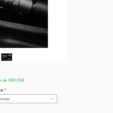
Prix
ir de
989,90€
promotionnel
té
*
tionner