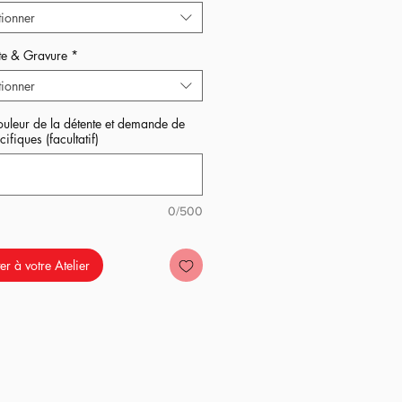
tionner
t ?
te & Gravure
*
tionner
uleur de la détente et demande de
ifiques (facultatif)
0/500
er à votre Atelier