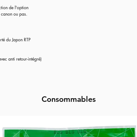
n de votre réplique, afin de réduire au maximum le
ction de l'option
e classique jusqu'à 1.2J pour éviter les ressorts trop
e canon ou pas.
base
full upgrade par nos soins
avec :
rté du Japon RTP
ec anti retour-intégré)
ction de l'option
e canon ou pas.
Consommables
rté du Japon RTP
ec anti retour-intégré)
s ressorts pour vous adapter à la puissance de votre