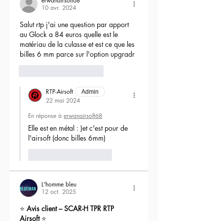
erwanairsoft68
10 avr. 2024
Salut rtp j'ai une question par apport 
au Glock a 84 euros quelle est le 
matériau de la culasse et est ce que les 
billes 6 mm parce sur l'option upgradr
6
Répondre
RTP-Airsoft
Admin
22 mai 2024
En réponse à
erwanairsoft68
Elle est en métal : )et c'est pour de 
l'airsoft (donc billes 6mm) 
J'aime
Répondre
L'homme bleu
12 oct. 2025
⭐ 
Avis client – SCAR-H TPR RTP 
Airsoft
 ⭐