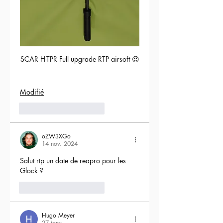
SCAR H-TPR Full upgrade RTP airsoft 😍
Modifié
5
Répondre
oZW3XGo
14 nov. 2024
Salut rtp un date de reapro pour les 
Glock ?
4
Répondre
Hugo Meyer
27 janv.