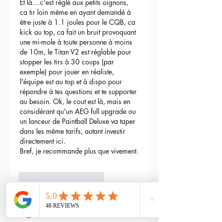
Et là....c'est réglé aux petits oignons, 
ca tir loin même en ayant demandé à 
être juste à 1.1 joules pour le CQB, ca 
kick au top, ca fait un bruit provoquant 
une mi-mole à toute personne à moins 
de 10m, le Titan V2 est réglable pour 
stopper les tirs à 30 coups (par 
exemple) pour jouer en réaliste, 
l'équipe est au top et à dispo pour 
répondre à tes questions et te supporter 
au besoin. Ok, le cout est là, mais en 
considérant qu'un AEG full upgrade ou 
un lanceur de Paintball Deluxe va taper 
dans les même tarifs, autant investir 
directement ici.
Bref, je recommande plus que vivement.
3
Répondre
maxime gry
04 mai 2024