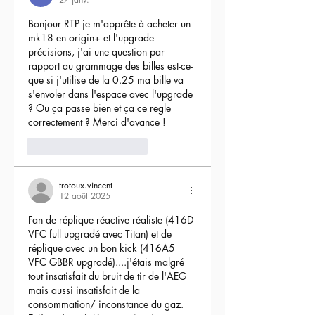
Bonjour RTP je m'apprête à acheter un 
mk18 en origin+ et l'upgrade 
précisions, j'ai une question par 
rapport au grammage des billes est-ce-
que si j'utilise de la 0.25 ma bille va 
s'envoler dans l'espace avec l'upgrade 
? Ou ça passe bien et ça ce regle 
correctement ? Merci d'avance !
3
Répondre
trotoux.vincent
12 août 2025
Fan de réplique réactive réaliste (416D 
VFC full upgradé avec Titan) et de 
réplique avec un bon kick (416A5 
VFC GBBR upgradé)....j'étais malgré 
tout insatisfait du bruit de tir de l'AEG 
mais aussi insatisfait de la 
consommation/ inconstance du gaz.