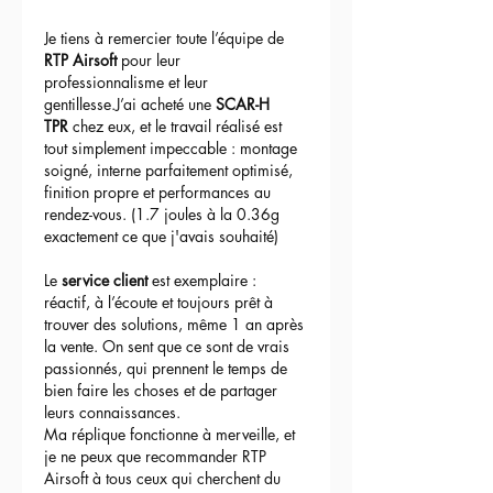
Je tiens à remercier toute l’équipe de 
RTP Airsoft
 pour leur 
professionnalisme et leur 
gentillesse.J’ai acheté une 
SCAR-H 
TPR
 chez eux, et le travail réalisé est 
tout simplement impeccable : montage 
soigné, interne parfaitement optimisé, 
finition propre et performances au 
rendez-vous. (1.7 joules à la 0.36g 
exactement ce que j'avais souhaité)
Le 
service client
 est exemplaire : 
réactif, à l’écoute et toujours prêt à 
trouver des solutions, même 1 an après 
la vente. On sent que ce sont de vrais 
passionnés, qui prennent le temps de 
bien faire les choses et de partager 
leurs connaissances.
Ma réplique fonctionne à merveille, et 
je ne peux que recommander RTP 
Airsoft à tous ceux qui cherchent du 