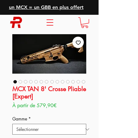
un MCX = un GBB en plus offert
MCX TAN 8' Crosse Pliable
[Expert]
Prix
À partir de
579,90€
promotionnel
Gamme
*