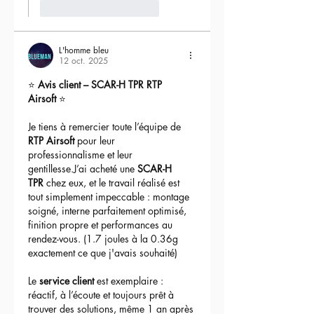
J'aime
Répondre
L'homme bleu
12 oct. 2025
⭐ 
Avis client – SCAR-H TPR RTP 
Airsoft
 ⭐
Je tiens à remercier toute l’équipe de 
RTP Airsoft
 pour leur 
professionnalisme et leur 
gentillesse.J’ai acheté une 
SCAR-H 
TPR
 chez eux, et le travail réalisé est 
tout simplement impeccable : montage 
soigné, interne parfaitement optimisé, 
finition propre et performances au 
rendez-vous. (1.7 joules à la 0.36g 
exactement ce que j'avais souhaité)
Le 
service client
 est exemplaire : 
réactif, à l’écoute et toujours prêt à 
trouver des solutions, même 1 an après 