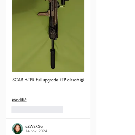
SCAR H-TPR Full upgrade RTP airsoft 😍
Modifié
5
Répondre
oZW3XGo
14 nov. 2024