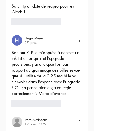
Salut rtp un date de reapro pour les 
Glock ?
4
Répondre
Hugo Meyer
27 janv.
Bonjour RTP je m'apprête à acheter un 
mk18 en origin+ et l'upgrade 
précisions, j'ai une question par 
rapport au grammage des billes est-ce-
que si j'utilise de la 0.25 ma bille va 
s'envoler dans l'espace avec l'upgrade 
? Ou ça passe bien et ça ce regle 
correctement ? Merci d'avance !
3
Répondre
trotoux.vincent
12 août 2025