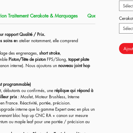
Sélec
aite pour rentrer dans des zones de jeux types CQB
uffisamment flexible et performante pour du jeu de
ion Traitement Cerakote & Marquages
Que contient ce produi
Cerako
Sélec
s ressorts pour vous adapter à la puissance de votre
ur rapport Qualité / Prix.
s soins e
n atelier notamment, elle comprend
re et la mallette) sont en option.
Ajout
lage des engrenages,
short stroke
,
emble
Piston/Tête de piston
FPS/Slong,
tappet plate
anon interne). Nous ajoutons un
nouveau joint hop
st programmable)
t, débutants ou confirmés, une
réplique qui répond à
lleur prix
: Mosfet, Moteur Brushless, Interne
n France. Réactivité, portée, précision.​
upgrade interne que la gamme Expert avec en plus un
enant bloc hop up CNC RA + canon sur mesure
ntum ou maple leaf pour une portée / précision au