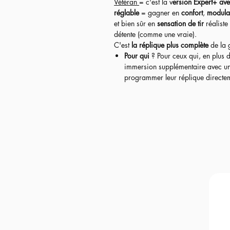
Vétéran
= c'est la v
ersion Expert+ ave
réglable
= gagner en
confort
,
modula
et bien sûr en
sensation de tir
réaliste
détente (comme une vraie).
C'est
la réplique plus complète
de la
Pour qui
? Pour ceux qui, en plus 
immersion supplémentaire avec une d
programmer leur réplique directeme