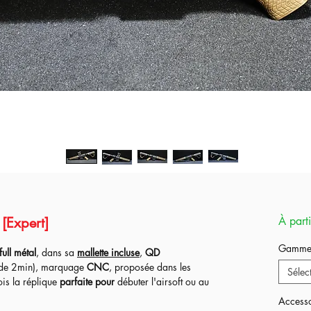
[Expert]
À part
Gamm
full métal
, dans sa
mallette incluse
,
QD
 de 2min), marquage
CNC
, proposée dans les
Sélec
ois la réplique
parfaite pour
débuter l'airsoft ou au
ditions.
Accesso