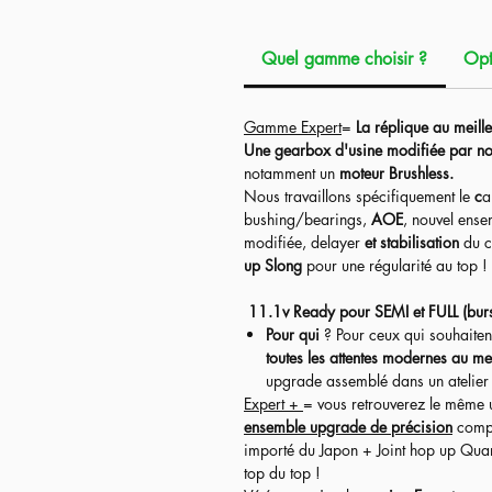
Réplique de type
Assaut
, taille parf
(combat rapproché), tout en restant s
Quel gamme choisir ?
Opt
moyenne/longue distance !
La réplique est fournie avec différent
Gamme Expert
=
La réplique au meille
terrain.
Une gearbox d'usine modifiée par no
Les accessoires (Red Dot avec sa montu
notamment un
moteur Brushless.
Nous travaillons spécifiquement
le
c
a
bushing/bearings,
AOE
, nouvel ens
modifiée, delayer
et stabilisation
du c
up Slong
pour une régularité au top !
11.1v Ready pour SEMI et FULL (bur
Pour qui
? Pour ceux qui souhaiten
toutes les attentes modernes au mei
upgrade assemblé dans un atelier e
Expert +
= vous retrouverez le même 
ensemble upgrade de précision
compr
importé du Japon + Joint hop up Qua
top du top !