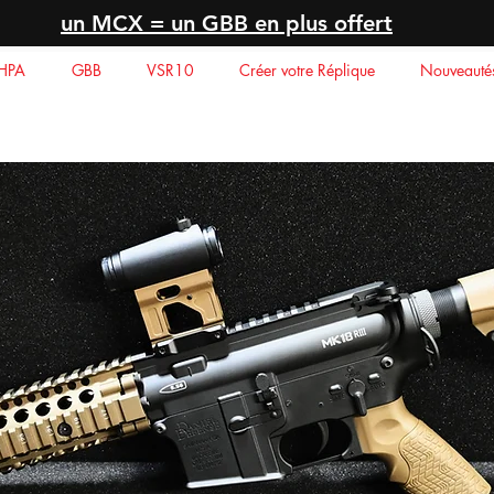
un MCX = un GBB en plus offert
HPA
GBB
VSR10
Créer votre Réplique
Nouveauté