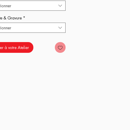
tionner
t ?
te & Gravure
*
tionner
er à votre Atelier