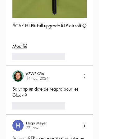
SCAR H-TPR Full upgrade RTP airsoft 😍
Modifié
5
Répondre
oZW3XGo
14 nov. 2024
Salut rtp un date de reapro pour les 
Glock ?
4
Répondre
Hugo Meyer
27 janv.
Bonjour RTP je m'apprête à acheter un 