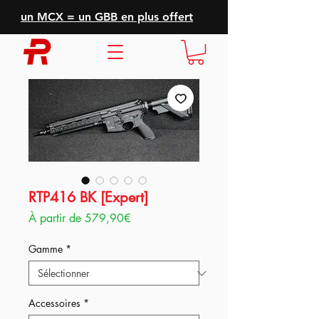
un MCX = un GBB en plus offert
RTP416 BK [Expert]
Prix
À partir de
579,90€
promotionnel
Gamme
*
Accessoires
*