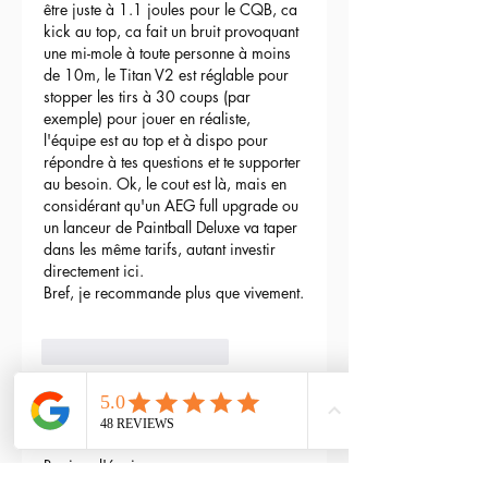
être juste à 1.1 joules pour le CQB, ca 
kick au top, ca fait un bruit provoquant 
une mi-mole à toute personne à moins 
de 10m, le Titan V2 est réglable pour 
stopper les tirs à 30 coups (par 
exemple) pour jouer en réaliste, 
l'équipe est au top et à dispo pour 
répondre à tes questions et te supporter 
au besoin. Ok, le cout est là, mais en 
considérant qu'un AEG full upgrade ou 
un lanceur de Paintball Deluxe va taper 
dans les même tarifs, autant investir 
directement ici.
Bref, je recommande plus que vivement.
3
Répondre
maxime gry
04 mai 2024
Bonjour l'équipe;
La batterie est fournie avec la M4 Flex 