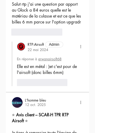
Salut rtp j'ai une question par apport 
au Glock a 84 euros quelle est le 
matériau de la culasse et est ce que les 
billes 6 mm parce sur l'option upgradr
6
Répondre
RTP-Airsoft
Admin
22 mai 2024
En réponse à
erwanairsoft68
Elle est en métal : )et c'est pour de 
l'airsoft (donc billes 6mm) 
J'aime
Répondre
L'homme bleu
12 oct. 2025
⭐ 
Avis client – SCAR-H TPR RTP 
Airsoft
 ⭐
Je tiens à remercier toute l’équipe de 