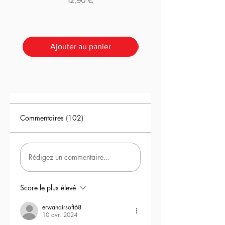
12,90 €
ultra réaliste et la possibilité de
programmer leur réplique
directement via le téléphone.​
Ajouter au panier
Commentaires (102)
Rédigez un commentaire...
Score le plus élevé
erwanairsoft68
10 avr. 2024