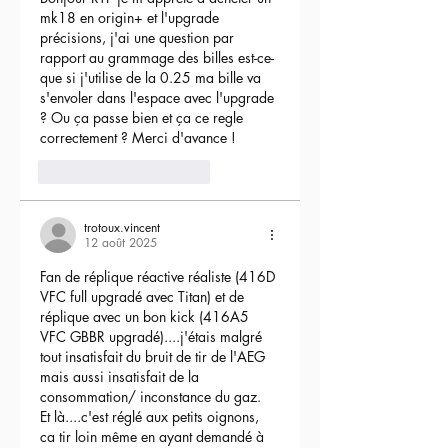
mk18 en origin+ et l'upgrade 
précisions, j'ai une question par 
rapport au grammage des billes est-ce-
que si j'utilise de la 0.25 ma bille va 
s'envoler dans l'espace avec l'upgrade 
? Ou ça passe bien et ça ce regle 
correctement ? Merci d'avance !
3
Répondre
trotoux.vincent
12 août 2025
Fan de réplique réactive réaliste (416D 
VFC full upgradé avec Titan) et de 
réplique avec un bon kick (416A5 
VFC GBBR upgradé)....j'étais malgré 
tout insatisfait du bruit de tir de l'AEG 
mais aussi insatisfait de la 
consommation/ inconstance du gaz.
Et là....c'est réglé aux petits oignons, 
ca tir loin même en ayant demandé à 