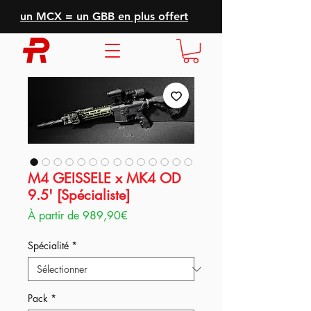
un MCX = un GBB en plus offert
M4 GEISSELE x MK4 OD
9.5' [Spécialiste]
Prix
À partir de
989,90€
promotionnel
Spécialité
*
Pack
*