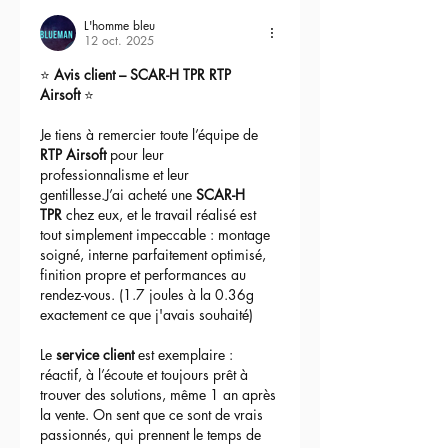
L'homme bleu
12 oct. 2025
⭐ 
Avis client – SCAR-H TPR RTP 
Airsoft
 ⭐
Je tiens à remercier toute l’équipe de 
RTP Airsoft
 pour leur 
professionnalisme et leur 
gentillesse.J’ai acheté une 
SCAR-H 
TPR
 chez eux, et le travail réalisé est 
tout simplement impeccable : montage 
soigné, interne parfaitement optimisé, 
finition propre et performances au 
rendez-vous. (1.7 joules à la 0.36g 
exactement ce que j'avais souhaité)
Le 
service client
 est exemplaire : 
réactif, à l’écoute et toujours prêt à 
trouver des solutions, même 1 an après 
la vente. On sent que ce sont de vrais 
passionnés, qui prennent le temps de 