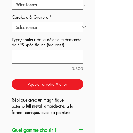
Cerakote & Gravure
*
Type/couleur de la détente et demande
de FPS spécifiques (facultatif)
0/500
Ajouter à votre Atelier
Réplique avec un magnifique
externe
full métal
,
ambidextre,
à la
forme
iconique
, avec sa peinture
Cerakote+ marquage sur
option
(plaque personnalisée inclus!) , le
Quel gamme choisir ?
tout proposée dans les
3
gammes