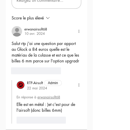
Rédigez un commentaire...
- nozzle GATE 20.3mm
- Tappet plate GATE v2 (recoupée)
- ressort de puissance d'origine
Score le plus élevé
- canon de précision sur mesure
importé du Japon RTP
erwanairsoft68
10 avr. 2024
- joint hop up Quantum
- bloc hop up EON GATE CNC
Salut rtp j'ai une question par apport 
- moteur Brushless Solink Advanced
au Glock a 84 euros quelle est le 
(avec anti retour-intégré)
matériau de la culasse et est ce que les 
billes 6 mm parce sur l'option upgradr
La réplique est fournie avec différents
6
Répondre
ressorts pour vous adapter à la
puissance de votre terrain.
RTP-Airsoft
Les accessoires (Red Dot avec sa
Admin
22 mai 2024
monture et la mallette) sont en option.
En réponse à
erwanairsoft68
Elle est en métal : )et c'est pour de 
l'airsoft (donc billes 6mm) 
J'aime
Répondre