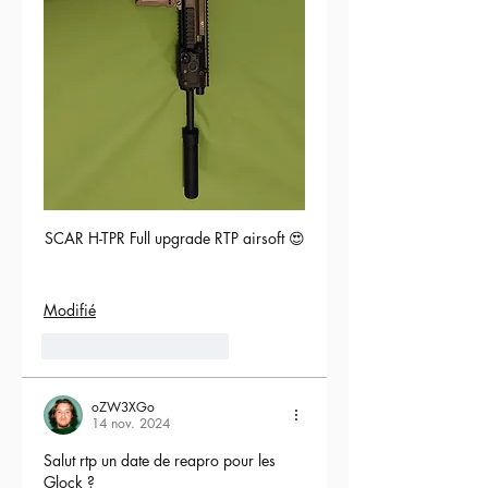
SCAR H-TPR Full upgrade RTP airsoft 😍
Modifié
5
Répondre
oZW3XGo
14 nov. 2024
Salut rtp un date de reapro pour les 
Glock ?