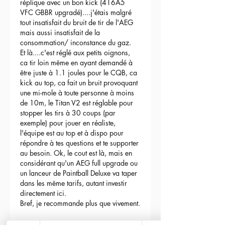
réplique avec un bon kick (416A5 
VFC GBBR upgradé)....j'étais malgré 
tout insatisfait du bruit de tir de l'AEG 
mais aussi insatisfait de la 
consommation/ inconstance du gaz.
Et là....c'est réglé aux petits oignons, 
ca tir loin même en ayant demandé à 
être juste à 1.1 joules pour le CQB, ca 
kick au top, ca fait un bruit provoquant 
une mi-mole à toute personne à moins 
de 10m, le Titan V2 est réglable pour 
stopper les tirs à 30 coups (par 
exemple) pour jouer en réaliste, 
l'équipe est au top et à dispo pour 
répondre à tes questions et te supporter 
au besoin. Ok, le cout est là, mais en 
considérant qu'un AEG full upgrade ou 
un lanceur de Paintball Deluxe va taper 
dans les même tarifs, autant investir 
directement ici.
Bref, je recommande plus que vivement.