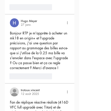
4
Répondre
Hugo Meyer
27 janv.
Bonjour RTP je m'apprête à acheter un 
mk18 en origin+ et l'upgrade 
précisions, j'ai une question par 
rapport au grammage des billes est-ce-
que si j'utilise de la 0.25 ma bille va 
s'envoler dans l'espace avec l'upgrade 
? Ou ça passe bien et ça ce regle 
correctement ? Merci d'avance !
3
Répondre
trotoux.vincent
12 août 2025
Fan de réplique réactive réaliste (416D 
VFC full upgradé avec Titan) et de 