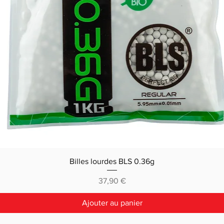
Billes lourdes BLS 0.36g
Prix
37,90 €
Ajouter au panier