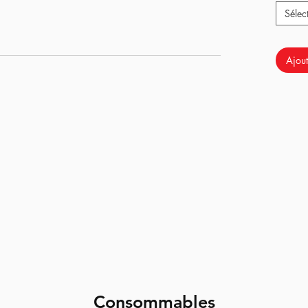
Sélec
de
sensations
avec son "
TAC TAC
" bien audible !
 :
RTP ; Canon RTP en 6.08 sur mesure importé du
Ajout
tête de piston RTP ; Engrenages 13.1 Alliage Titane BD
 (bluetooth ou classique), Titan (classique ou
r pour la sensation de poids sur la détente)
u Pulsar D avec Titan Bluetooth dernière génération
fiabilité !
Consommables