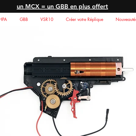
un MCX = un GBB en plus offert
HPA
GBB
VSR10
Créer votre Réplique
Nouveauté