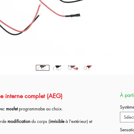
me interne complet (AEG)
À part
Systèm
vec
mosfet
programmabe au choix.
Sélec
urde
modification
du corps (
invisible
à l'extérieur) et
mettant au
bolt de devenir mobile
et de faire un aller
Sensati
 la réplique !