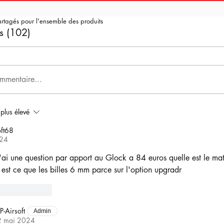
artagés pour l'ensemble des produits
s (102)
mmentaire...
 plus élevé
ft68
024
j'ai une question par apport au Glock a 84 euros quelle est le mat
 est ce que les billes 6 mm parce sur l'option upgradr
Répondre
P-Airsoft
Admin
2 mai 2024