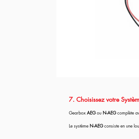
7. Choisissez votre Systè
Gearbox
AEG
ou
N-AEG
complète a
Le système
N-AEG
consiste en une lo
l'intégration de
pièces spécfiques
per
retour à chaque fois que l'on tire avec