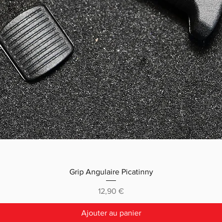
Grip Angulaire Picatinny
Prix
12,90 €
Ajouter au panier