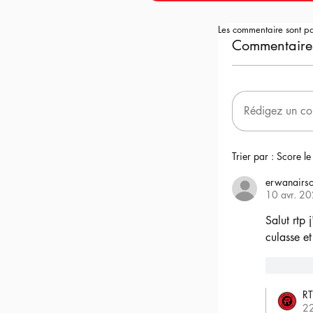
Les commentaire sont p
Commentaire
Rédigez un co
Trier par :
Score le
erwanairso
10 avr. 2
Salut rtp 
culasse et
6
RT
2