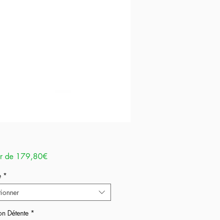
Prix
ir de
179,80€
promotionnel
e
*
tionner
on Détente
*