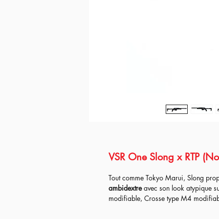
VSR One Slong x RTP (Noi
Tout comme Tokyo Marui, Slong prop
ambidextre
avec son look atypique su
modifiable, Crosse type M4 modifiable
réplique est complètement modulable 