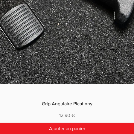
Grip Angulaire Picatinny
Prix
12,90 €
Ajouter au panier