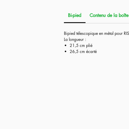
Avec les standards VSR, donc modifiab
permis d'effectuer des upgrades afin
Bi-pied
Contenu de la boîte
grammages possibles mais bien sûr a
La modification principale est l'ajout
Bipied télescopique en métal pour RIS
modofie légèrement l'externe mais su
La longueur :
l'interne grâce à sa molette hop up r
21,5 cm plié
génération.
26,5 cm écarté
Lors de nos tests, notre réplique en s
quelles billes au dessus de la 0.4g et
près de 80m, le tout en respectant la
Les modifications faites sur la version
remplacement de la chambre hop u
Airsoft ;
remplacement du canon interne pa
importé du Japon. Canon type VS
Caractéristiques :
Longueur : 93.5cm