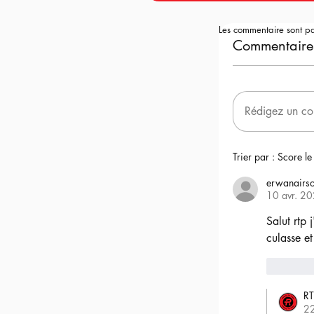
Les commentaire sont p
Commentaire
Rédigez un co
Trier par :
Score le
erwanairso
10 avr. 2
Salut rtp 
culasse et
6
RT
2