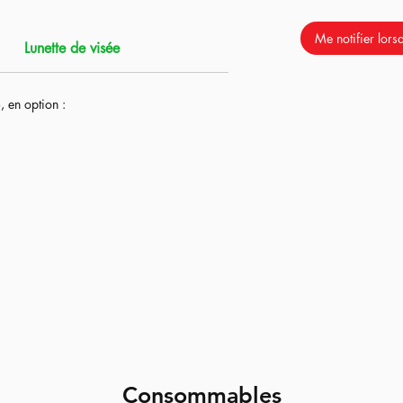
le très facilement, cette réplique nous a
 d'obtenir plus de polyvance en terme de
Me notifier lorsq
Lunette de visée
ussi en terme de performance.
 du Kit TDC de chez TTI Airsoft qui
, en option :
rtout qui permet une amélioration de
églable et sa chambre hop up de dernière
ortie de boite permet de soulever n'importes
 de maintenir une précision constante à
 puissance autorisée.
 originale sont les suivantes :
p par le kit TDC / Hop up de chez TTI
r un canon de notre marque directement
R avec chambre ouverte en 6.08.
Consommables