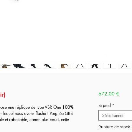
Prix
r)
672,00 €
Bi-pied
*
ose une réplique de type VSR One
100%
r lequel nous avons flashé ! Poignée GBB
Sélectionner
 et rabattable, canon plus court, cette
sans perdre en précision.
Rupture de stock