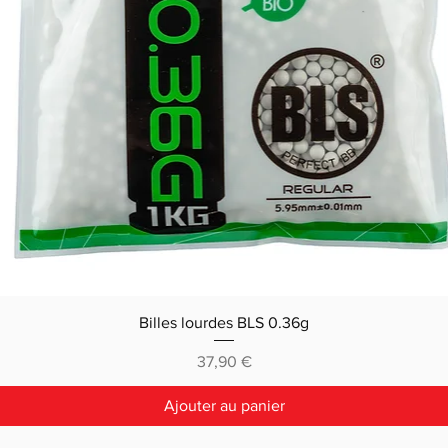
Billes lourdes BLS 0.36g
Prix
37,90 €
Ajouter au panier