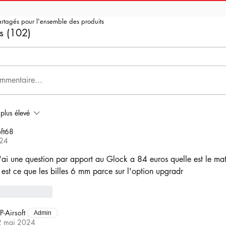
artagés pour l'ensemble des produits
s (102)
mmentaire...
 plus élevé
ft68
024
j'ai une question par apport au Glock a 84 euros quelle est le mat
 est ce que les billes 6 mm parce sur l'option upgradr
Répondre
P-Airsoft
Admin
2 mai 2024