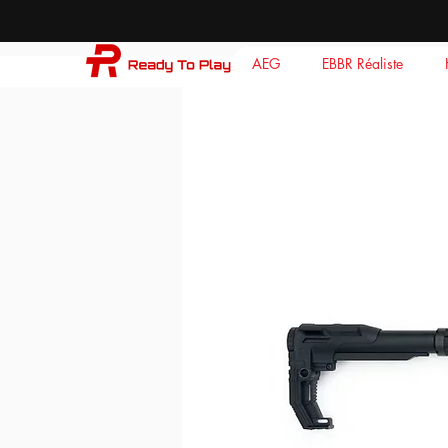
AEG
EBBR Réaliste