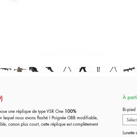
)
À part
Bi-pied
ose une réplique de type VSR One
100%
r lequel nous avons flashé ! Poignée GBB modifiable,
Sélec
le, canon plus court, cette réplique est complètement
Lunette 