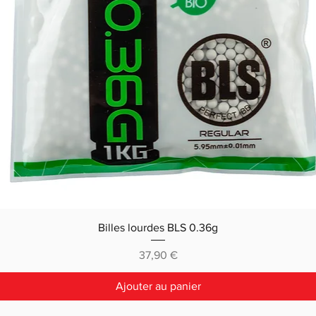
Billes lourdes BLS 0.36g
Prix
37,90 €
Ajouter au panier