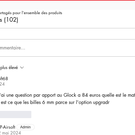
artagés pour l'ensemble des produits
s (102)
mmentaire...
 plus élevé
ft68
024
j'ai une question par apport au Glock a 84 euros quelle est le mat
 est ce que les billes 6 mm parce sur l'option upgradr
Répondre
P-Airsoft
Admin
2 mai 2024