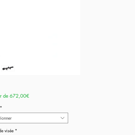
Prix
ir de
672,00€
promotionnel
*
tionner
de visée
*