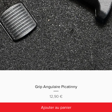
Grip Angulaire Picatinny
Prix
12,90 €
Ajouter au panier