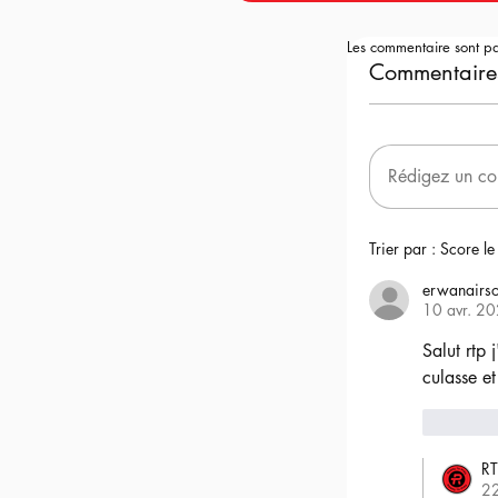
Les commentaire sont p
Commentaire
Rédigez un co
Trier par :
Score le
erwanairso
10 avr. 2
Salut rtp 
culasse et
6
RT
2