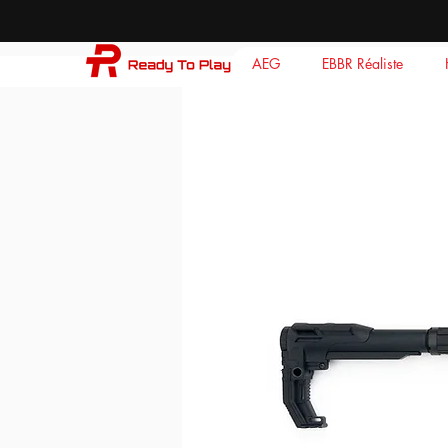
AEG
EBBR Réaliste