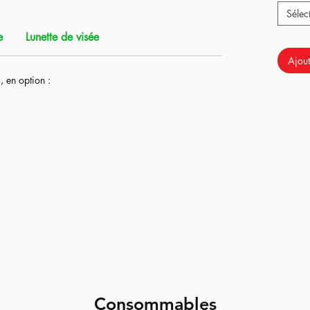
Sélec
le très facilement, cette réplique nous a permis
enir plus de polyvance en terme de grammages
e
Lunette de visée
me de performance.
Ajout
 du Kit TDC de chez TTI Airsoft qui modofie
, en option :
 permet une amélioration de l'interne grâce à sa
e hop up de dernière génération.
ortie de boite permet de soulever n'importes quelles
ntenir une précision constante à près de 80m, le tout
 originale sont les suivantes :
 par le kit TDC / Hop up de chez TTI Airsoft ;
r un canon de notre marque directement importé du
bre ouverte en 6.08.
Consommables
 mm