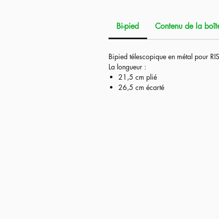
Avec les standards VSR, donc modifiab
d'effectuer des upgrades afin d'obt
Bi-pied
Contenu de la boît
possibles mais bien sûr aussi en ter
La modification principale est l'ajout
Bipied télescopique en métal pour RIS
légèrement l'externe mais surtout qui
La longueur :
molette hop up réglable et sa chambr
21,5 cm plié
26,5 cm écarté
Lors de nos tests, notre réplique en s
billes au dessus de la 0.4g et de mai
en respectant la puissance autorisée.
Les modifications faites sur la version
remplacement de la chambre hop up
remplacement du canon interne pa
Japon. Canon type VSR avec cham
Caractéristiques :
Longueur : 93.5cm
Poids : 2.5kg
longueur du canon interne : 285