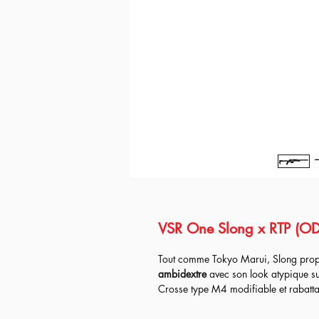
VSR One Slong x RTP (OD
Tout comme Tokyo Marui, Slong prop
ambidextre
avec son look atypique su
Crosse type M4 modifiable et rabattab
modulable sans perdre en précision.