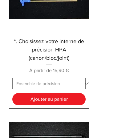
*. Choisissez votre interne de
précision HPA
(canon/bloc/joint)
Prix promotionnel
À partir de
15,90 €
Ajouter au panier