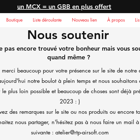
un MCX = un GBB en plus offert
Boutique
Liste déroulante
Nouveau lien
À propos
Li
Nous soutenir
e pas encore trouvé votre bonheur mais vous sou
quand même ?
, merci beaucoup pour votre présence sur le site de notre a
 aujourd'hui notre boulot à plein temps et nous souhaitons
r le plus loin possible et beaucoup de choses sont déjà pr
2023 : )
vez des remarques sur le site ou nos produits ou encore t
aitez nous partager, n'hésitez pas à nous faire un mail à
suivante :
atelier@rtp-airsoft.com