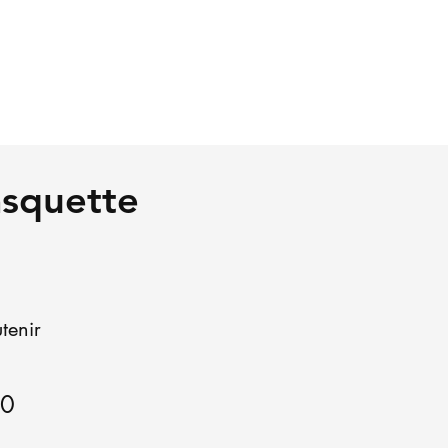
casquette
tenir
Price
90