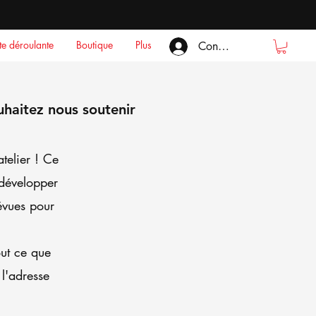
ste déroulante
Boutique
Plus
Connexion
haitez nous soutenir
telier ! Ce
 développer
évues pour
out ce que
 l'adresse