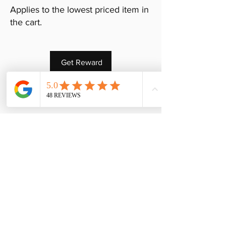
Applies to the lowest priced item in
the cart.
Get Reward
A propos
Conditions générales de vente
Méthodes de livraison et délai de préparation
Paiement en plusieurs fois
Mentions légales
Informations
Contact
Nous contacter