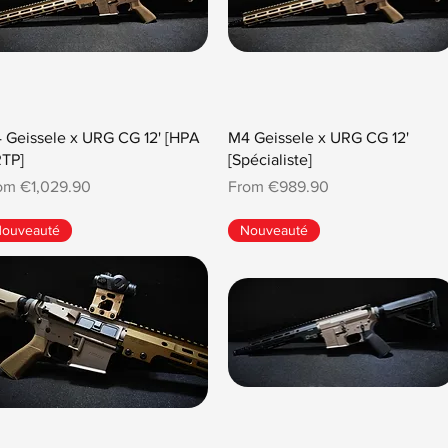
 Geissele x URG CG 12' [HPA
M4 Geissele x URG CG 12'
RTP]
[Spécialiste]
e Price
Sale Price
rom
€1,029.90
From
€989.90
ouveauté
Nouveauté