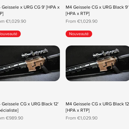
 Geissele x URG CG 9' [HPA x
M4 Geissele CG x URG Black 9'
P]
[HPA x RTP]
e Price
Sale Price
rom
€1,029.90
From
€1,029.90
ouveauté
Nouveauté
 Geissele CG x URG Black 12'
M4 Geissele CG x URG Black 12
écialiste]
[HPA x RTP]
e Price
Sale Price
rom
€989.90
From
€1,029.90