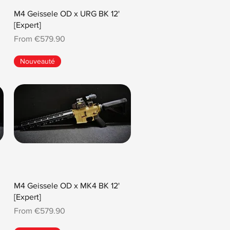
M4 Geissele OD x URG BK 12'
[Expert]
Sale Price
From
€579.90
Nouveauté
M4 Geissele OD x MK4 BK 12'
[Expert]
Sale Price
From
€579.90