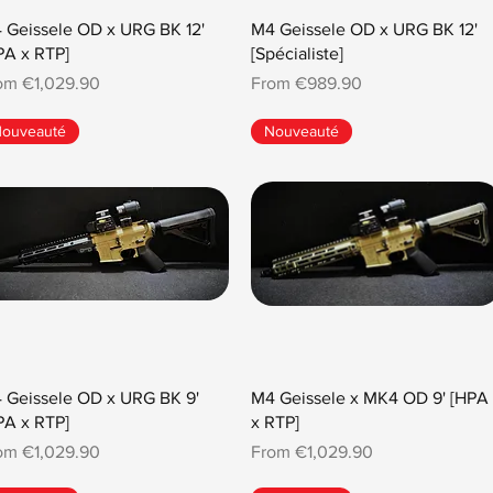
 Geissele OD x URG BK 12'
M4 Geissele OD x URG BK 12'
PA x RTP]
[Spécialiste]
e Price
Sale Price
rom
€1,029.90
From
€989.90
ouveauté
Nouveauté
 Geissele OD x URG BK 9'
M4 Geissele x MK4 OD 9' [HPA
PA x RTP]
x RTP]
e Price
Sale Price
rom
€1,029.90
From
€1,029.90