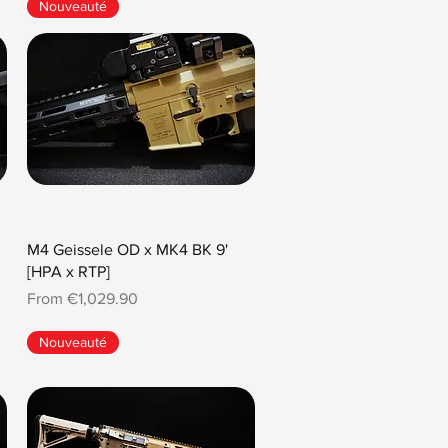
Nouveauté
M4 Geissele OD x MK4 BK 9'
[HPA x RTP]
Sale Price
From
€1,029.90
Nouveauté