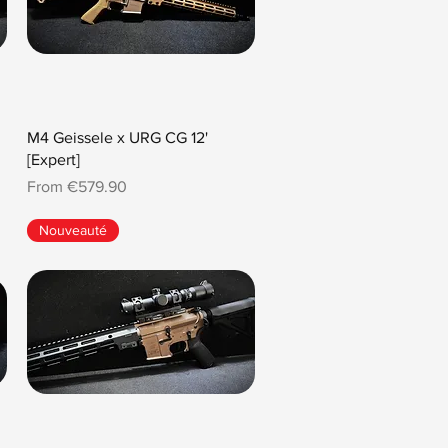
M4 Geissele x URG CG 12'
[Expert]
Sale Price
From
€579.90
Nouveauté