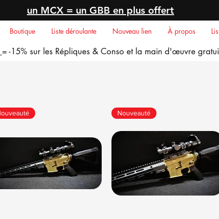
un MCX = un GBB en plus offert
Boutique
Liste déroulante
Nouveau lien
À propos
Li
= -15% sur les Répliques & Conso et la main d'
œuvre
gratui
ouveauté
Nouveauté