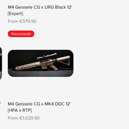
M4 Geissele CG x URG Black 12'
[Expert]
Sale Price
From
€579.90
Nouveauté
'
M4 Geissele CG x MK4 DDC 12'
[HPA x RTP]
Sale Price
From
€1,029.90