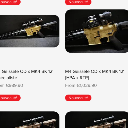
ouveauté
Nouveauté
 Geissele OD x MK4 BK 12'
M4 Geissele OD x MK4 BK 12'
écialiste]
[HPA x RTP]
e Price
Sale Price
rom
€989.90
From
€1,029.90
ouveauté
Nouveauté