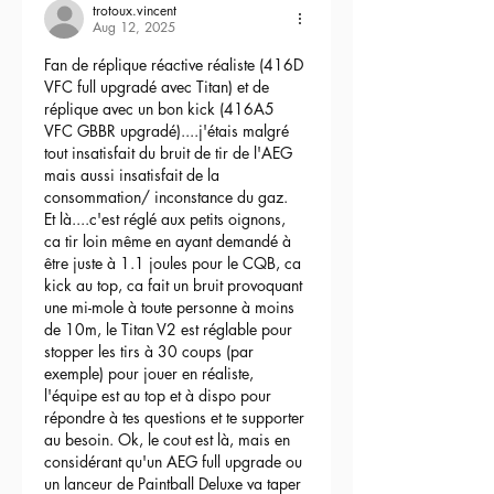
trotoux.vincent
Aug 12, 2025
Fan de réplique réactive réaliste (416D 
VFC full upgradé avec Titan) et de 
réplique avec un bon kick (416A5 
VFC GBBR upgradé)....j'étais malgré 
tout insatisfait du bruit de tir de l'AEG 
mais aussi insatisfait de la 
consommation/ inconstance du gaz.
Et là....c'est réglé aux petits oignons, 
ca tir loin même en ayant demandé à 
être juste à 1.1 joules pour le CQB, ca 
kick au top, ca fait un bruit provoquant 
une mi-mole à toute personne à moins 
de 10m, le Titan V2 est réglable pour 
stopper les tirs à 30 coups (par 
exemple) pour jouer en réaliste, 
l'équipe est au top et à dispo pour 
répondre à tes questions et te supporter 
au besoin. Ok, le cout est là, mais en 
considérant qu'un AEG full upgrade ou 
un lanceur de Paintball Deluxe va taper 