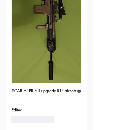
SCAR H-TPR Full upgrade RTP airsoft 😍
Edited
5
Reply