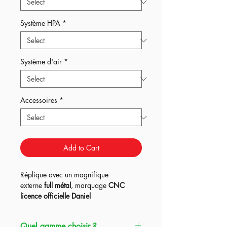
Système HPA
*
Système d'air
*
Accessoires
*
Add to Cart
Réplique avec un magnifique
externe
full métal
, marquage
CNC
licence officielle Daniel
Defense
, proposée avec un système
Kythera ou Pulsar D2 + Titan Bluetooth
Quel gamme choisir ?