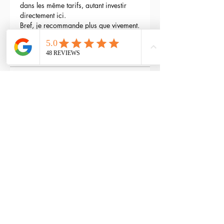
dans les même tarifs, autant investir 
directement ici.
Bref, je recommande plus que vivement.
3
Reply
maxime gry
May 04, 2024
Bonjour l'équipe;
La batterie est fournie avec la M4 Flex 
type L ?
Edited
3
Reply
RTP-Airsoft
Admin
May 22, 2024
Replying to
maxime gry
Bonjour : )