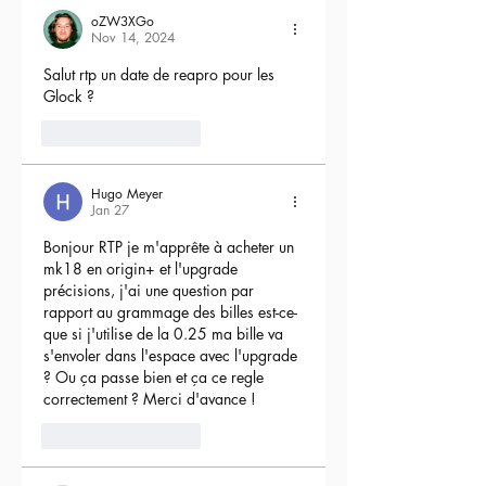
oZW3XGo
Nov 14, 2024
Salut rtp un date de reapro pour les 
Glock ?
4
Reply
Hugo Meyer
Jan 27
Bonjour RTP je m'apprête à acheter un 
mk18 en origin+ et l'upgrade 
précisions, j'ai une question par 
rapport au grammage des billes est-ce-
que si j'utilise de la 0.25 ma bille va 
s'envoler dans l'espace avec l'upgrade 
? Ou ça passe bien et ça ce regle 
correctement ? Merci d'avance !
3
Reply