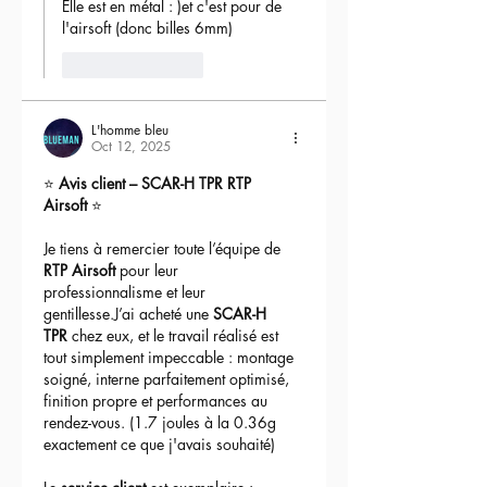
Elle est en métal : )et c'est pour de 
l'airsoft (donc billes 6mm) 
Like
Reply
L'homme bleu
Oct 12, 2025
⭐ 
Avis client – SCAR-H TPR RTP 
Airsoft
 ⭐
Je tiens à remercier toute l’équipe de 
RTP Airsoft
 pour leur 
professionnalisme et leur 
gentillesse.J’ai acheté une 
SCAR-H 
TPR
 chez eux, et le travail réalisé est 
tout simplement impeccable : montage 
soigné, interne parfaitement optimisé, 
finition propre et performances au 
rendez-vous. (1.7 joules à la 0.36g 
exactement ce que j'avais souhaité)