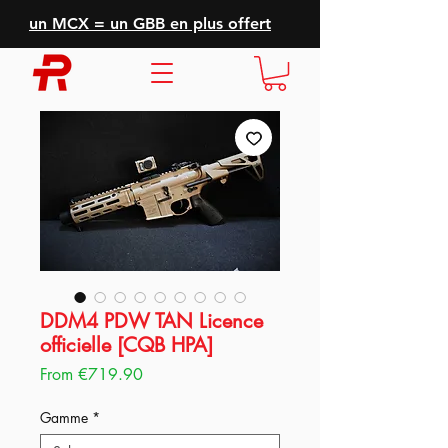
un MCX = un GBB en plus offert
DDM4 PDW TAN Licence
officielle [CQB HPA]
Sale
From
€719.90
Price
Gamme
*