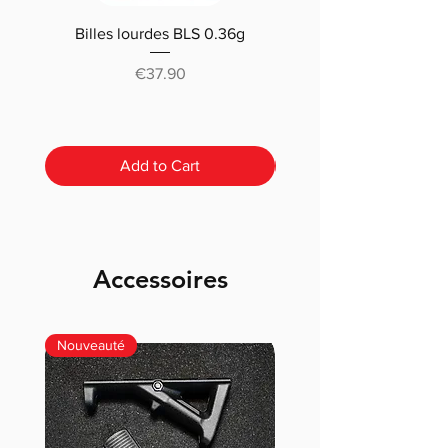
Billes lourdes BLS 0.36g
Traçantes Billes Bio BLS
(0.20g/0.25/0.28 /0.30
Price
€37.90
Add to Cart
Accessoires
Nouveauté