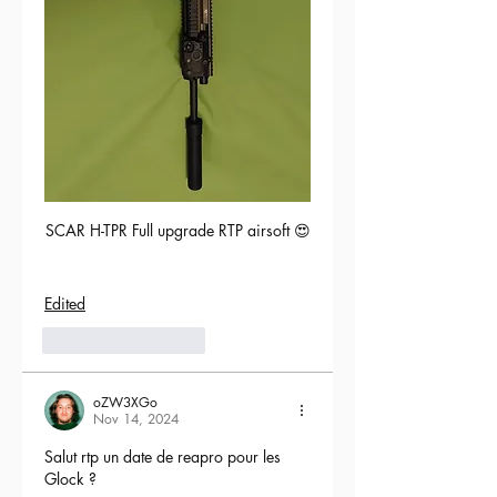
SCAR H-TPR Full upgrade RTP airsoft 😍
Edited
5
Reply
oZW3XGo
Nov 14, 2024
Salut rtp un date de reapro pour les 
Glock ?