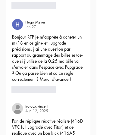
4
Reply
Hugo Meyer
Jan 27
Bonjour RTP je m'apprête à acheter un 
mk18 en origin+ et l'upgrade 
précisions, j'ai une question par 
rapport au grammage des billes est-ce-
que si j'utilise de la 0.25 ma bille va 
s'envoler dans l'espace avec l'upgrade 
? Ou ça passe bien et ça ce regle 
correctement ? Merci d'avance !
3
Reply
trotoux.vincent
Aug 12, 2025
Fan de réplique réactive réaliste (416D 
VFC full upgradé avec Titan) et de 
réplique avec un bon kick (416A5 