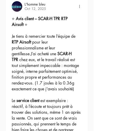
L'homme bleu
Oct 12, 2025
⭐ 
Avis client – SCAR-H TPR RTP 
Airsoft
 ⭐
Je tiens à remercier toute l’équipe de 
RTP Airsoft
 pour leur 
professionnalisme et leur 
gentillesse.J’ai acheté une 
SCAR-H 
TPR
 chez eux, et le travail réalisé est 
tout simplement impeccable : montage 
soigné, interne parfaitement optimisé, 
finition propre et performances au 
rendez-vous. (1.7 joules à la 0.36g 
exactement ce que j'avais souhaité)
Le 
service client
 est exemplaire : 
réactif, à l’écoute et toujours prêt à 
trouver des solutions, même 1 an après 
la vente. On sent que ce sont de vrais 
passionnés, qui prennent le temps de 
bien faire les choses et de partager 