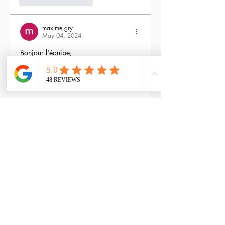
3
Reply
maxime gry
May 04, 2024
Bonjour l'équipe;
La batterie est fournie avec la M4 Flex 
type L ?
Edited
3
Reply
RTP-Airsoft
Admin
May 22, 2024
Replying to
maxime gry
Bonjour : )
Aucune batterie n'est fournie avec 
(pour éviter les doublons avec ceux 
qui en ont déjà), vous pouvez les 
retrouver ici : 
https://www.rtp-
airsoft.com/consommables-airsoft-
rtp