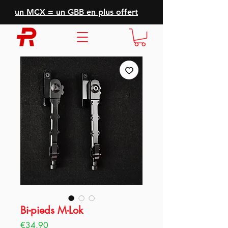
un MCX = un GBB en plus offert
Bi-pieds M-Lok
Price
€34.90