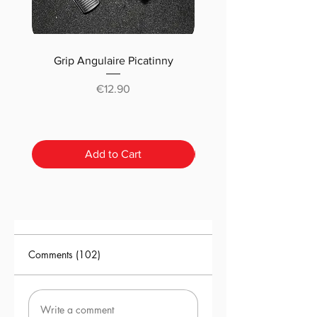
Grip Angulaire Picatinny
Malletteau choix (m
classique ou pré-déc
Price
€12.90
Add to Cart
Comments (102)
Write a comment