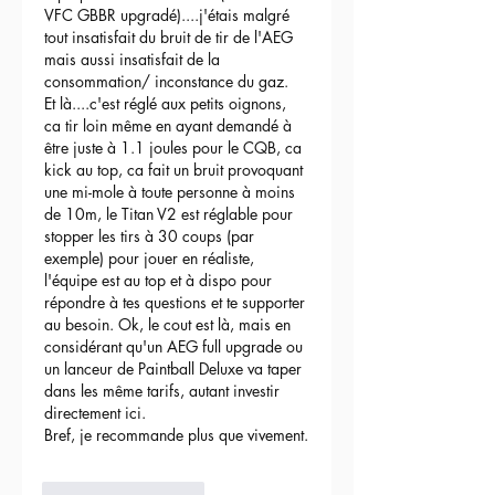
VFC GBBR upgradé)....j'étais malgré 
tout insatisfait du bruit de tir de l'AEG 
mais aussi insatisfait de la 
consommation/ inconstance du gaz.
Et là....c'est réglé aux petits oignons, 
ca tir loin même en ayant demandé à 
être juste à 1.1 joules pour le CQB, ca 
kick au top, ca fait un bruit provoquant 
une mi-mole à toute personne à moins 
de 10m, le Titan V2 est réglable pour 
stopper les tirs à 30 coups (par 
exemple) pour jouer en réaliste, 
l'équipe est au top et à dispo pour 
répondre à tes questions et te supporter 
au besoin. Ok, le cout est là, mais en 
considérant qu'un AEG full upgrade ou 
un lanceur de Paintball Deluxe va taper 
dans les même tarifs, autant investir 
directement ici.
Bref, je recommande plus que vivement.