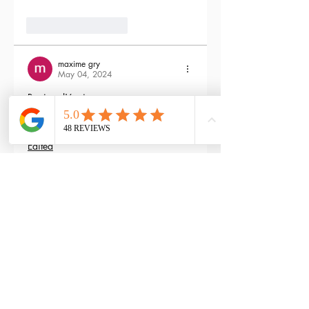
3
Reply
maxime gry
May 04, 2024
Bonjour l'équipe;
La batterie est fournie avec la M4 Flex 
type L ?
Edited
3
Reply
RTP-Airsoft
Admin
May 22, 2024
Replying to
maxime gry
Bonjour : )
Aucune batterie n'est fournie avec 
(pour éviter les doublons avec ceux 
qui en ont déjà), vous pouvez les 
retrouver ici : 
https://www.rtp-