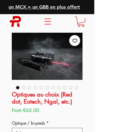
un MCX = un GBB en plus offert
Optiques au choix (Red
dot, Eotech, Ngal, etc.)
Sale
From
€65.00
Price
Optique / bi-pieds
*