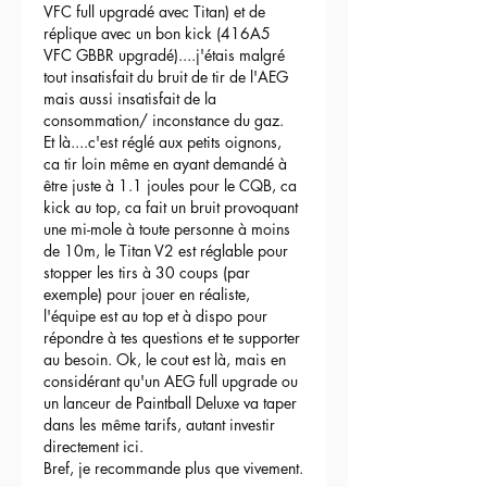
VFC full upgradé avec Titan) et de 
réplique avec un bon kick (416A5 
VFC GBBR upgradé)....j'étais malgré 
tout insatisfait du bruit de tir de l'AEG 
mais aussi insatisfait de la 
consommation/ inconstance du gaz.
Et là....c'est réglé aux petits oignons, 
ca tir loin même en ayant demandé à 
être juste à 1.1 joules pour le CQB, ca 
kick au top, ca fait un bruit provoquant 
une mi-mole à toute personne à moins 
de 10m, le Titan V2 est réglable pour 
stopper les tirs à 30 coups (par 
exemple) pour jouer en réaliste, 
l'équipe est au top et à dispo pour 
répondre à tes questions et te supporter 
au besoin. Ok, le cout est là, mais en 
considérant qu'un AEG full upgrade ou 
un lanceur de Paintball Deluxe va taper 
dans les même tarifs, autant investir 
directement ici.
Bref, je recommande plus que vivement.