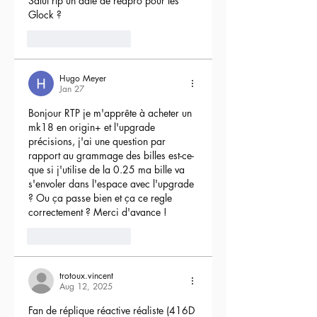
Salut rtp un date de reapro pour les 
Glock ?
4
Reply
Hugo Meyer
Jan 27
Bonjour RTP je m'apprête à acheter un 
mk18 en origin+ et l'upgrade 
précisions, j'ai une question par 
rapport au grammage des billes est-ce-
que si j'utilise de la 0.25 ma bille va 
s'envoler dans l'espace avec l'upgrade 
? Ou ça passe bien et ça ce regle 
correctement ? Merci d'avance !
3
Reply
trotoux.vincent
Aug 12, 2025
Fan de réplique réactive réaliste (416D 