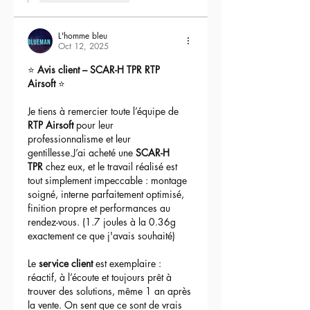
L'homme bleu
Oct 12, 2025
⭐ 
Avis client – SCAR-H TPR RTP 
Airsoft
 ⭐
Je tiens à remercier toute l’équipe de 
RTP Airsoft
 pour leur 
professionnalisme et leur 
gentillesse.J’ai acheté une 
SCAR-H 
TPR
 chez eux, et le travail réalisé est 
tout simplement impeccable : montage 
soigné, interne parfaitement optimisé, 
finition propre et performances au 
rendez-vous. (1.7 joules à la 0.36g 
exactement ce que j'avais souhaité)
Le 
service client
 est exemplaire : 
réactif, à l’écoute et toujours prêt à 
trouver des solutions, même 1 an après 
la vente. On sent que ce sont de vrais 