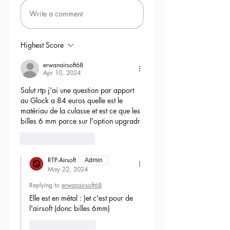
Write a comment
Highest Score
erwanairsoft68
Apr 10, 2024
Salut rtp j'ai une question par apport 
au Glock a 84 euros quelle est le 
matériau de la culasse et est ce que les 
billes 6 mm parce sur l'option upgradr
6
Reply
RTP-Airsoft
Admin
May 22, 2024
Replying to
erwanairsoft68
Elle est en métal : )et c'est pour de 
l'airsoft (donc billes 6mm) 
Like
Reply