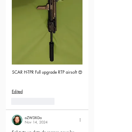
SCAR H-TPR Full upgrade RTP airsoft 😍
Edited
5
Reply
oZW3XGo
Nov 14, 2024