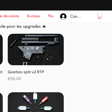
ste déroulante
Boutique
Plus
Connexion
ite pour tes upgrades 🔥
et
Gearbox split v2 RTP
Price
€50.00