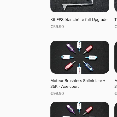
Kit FPS étanchéité full Upgrade
T
Price
P
€59.90
€
Moteur Brushless Solink Lite +
M
35K - Axe court
3
Price
P
€99.90
€