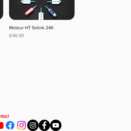
Moteur HT Solink 24K
Price
€46.90
tact