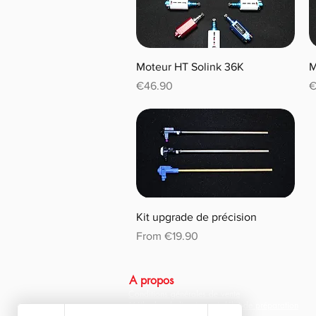
Moteur HT Solink 36K
M
Price
P
€46.90
€
Kit upgrade de précision
Sale Price
From
€19.90
A propos
Conditions générales de vente
Méthodes de livraison et délai de préparation