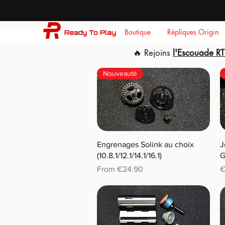
Boutique
Répliques Origin
🔥 Rejoins
l'Escouade RT
Nouveauté
Engrenages Solink au choix
J
(10.8.1/12.1/14.1/16.1)
G
Sale Price
P
From
€24.90
€