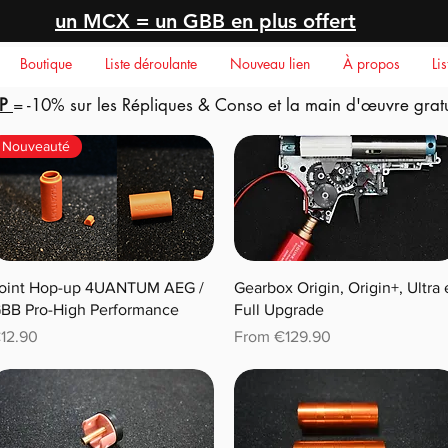
un MCX = un GBB en plus offert
Boutique
Liste déroulante
Nouveau lien
À propos
Li
P
= -10% sur les Répliques & Conso et la main d'
œuvre
gratu
Nouveauté
oint Hop-up 4UANTUM AEG /
Gearbox Origin, Origin+, Ultra 
BB Pro-High Performance
Full Upgrade
rice
Sale Price
12.90
From
€129.90