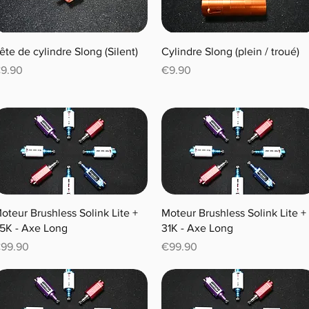
ête de cylindre Slong (Silent)
Cylindre Slong (plein / troué)
rice
Price
9.90
€9.90
oteur Brushless Solink Lite +
Moteur Brushless Solink Lite +
5K - Axe Long
31K - Axe Long
rice
Price
99.90
€99.90