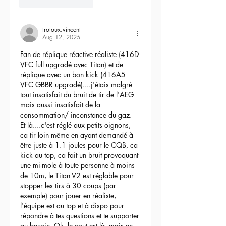
3
Reply
trotoux.vincent
Aug 12, 2025
Fan de réplique réactive réaliste (416D 
VFC full upgradé avec Titan) et de 
réplique avec un bon kick (416A5 
VFC GBBR upgradé)....j'étais malgré 
tout insatisfait du bruit de tir de l'AEG 
mais aussi insatisfait de la 
consommation/ inconstance du gaz.
Et là....c'est réglé aux petits oignons, 
ca tir loin même en ayant demandé à 
être juste à 1.1 joules pour le CQB, ca 
kick au top, ca fait un bruit provoquant 
une mi-mole à toute personne à moins 
de 10m, le Titan V2 est réglable pour 
stopper les tirs à 30 coups (par 
exemple) pour jouer en réaliste, 
l'équipe est au top et à dispo pour 
répondre à tes questions et te supporter 
au besoin. Ok, le cout est là, mais en 