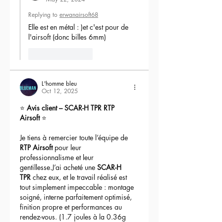
Replying to
erwanairsoft68
Elle est en métal : )et c'est pour de 
l'airsoft (donc billes 6mm) 
Like
Reply
L'homme bleu
Oct 12, 2025
⭐ 
Avis client – SCAR-H TPR RTP 
Airsoft
 ⭐
Je tiens à remercier toute l’équipe de 
RTP Airsoft
 pour leur 
professionnalisme et leur 
gentillesse.J’ai acheté une 
SCAR-H 
TPR
 chez eux, et le travail réalisé est 
tout simplement impeccable : montage 
soigné, interne parfaitement optimisé, 
finition propre et performances au 
rendez-vous. (1.7 joules à la 0.36g 