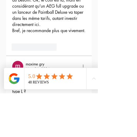
considérant qu'un AEG full upgrade ou 
un lanceur de Paintball Deluxe va taper 
dans les même tarifs, autant investir 
directement ici.
Bref, je recommande plus que vivement.
3
Reply
maxime gry
May 04, 2024
Bonjour l'équipe;
La batterie est fournie avec la M4 Flex 
type L ?
Edited
3
Reply
RTP-Airsoft
Admin
May 22, 2024