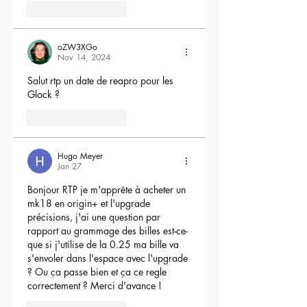
5
Reply
oZW3XGo
Nov 14, 2024
Salut rtp un date de reapro pour les 
Glock ?
4
Reply
Hugo Meyer
Jan 27
Bonjour RTP je m'apprête à acheter un 
mk18 en origin+ et l'upgrade 
précisions, j'ai une question par 
rapport au grammage des billes est-ce-
que si j'utilise de la 0.25 ma bille va 
s'envoler dans l'espace avec l'upgrade 
? Ou ça passe bien et ça ce regle 
correctement ? Merci d'avance !