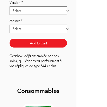
Version
*
Moteur
*
Add to Cart
Gearbox, déjà assemblée par nos
soins, qui s'adaptera parfaitement à
vos répliques de type M4 et plus
particulièrement de la gamme Origin.
Vous retrouverez les 3 internes suivant :
Consommables
Origin =
la gearbox sortie d'usine,
interne full metal (piston / tête de piston
/ cylindre / tête de cylindre),
engrenages full CNC 18.1 + delayer.