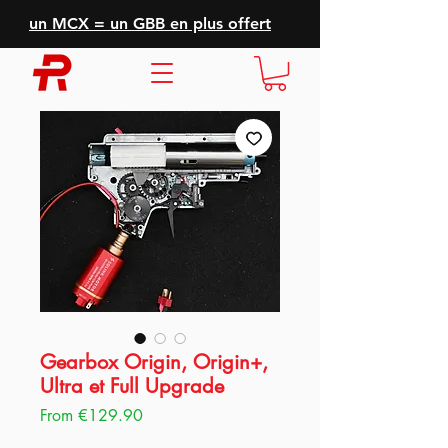
un MCX = un GBB en plus offert
Gearbox Origin, Origin+,
Ultra et Full Upgrade
Sale
From
€129.90
Price