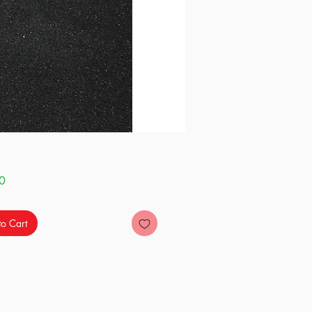
Price
0
o Cart