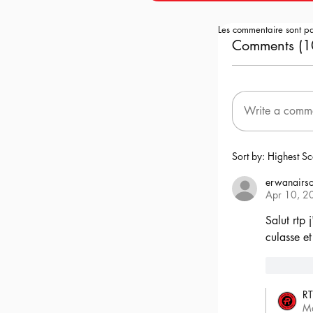
Les commentaire sont p
Comments (1
Write a comm
Sort by:
Highest Sc
erwanairso
Apr 10, 2
Salut rtp 
culasse et
6
RT
M