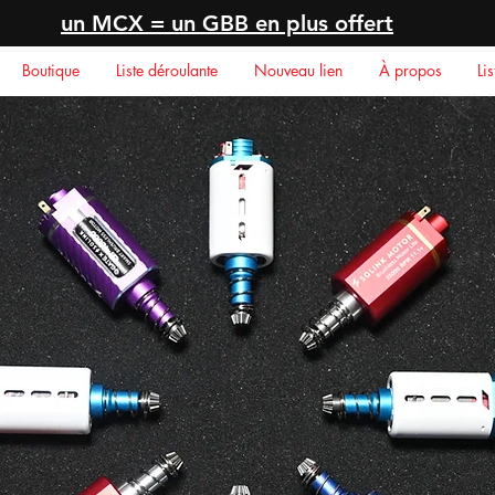
un MCX = un GBB en plus offert
Boutique
Liste déroulante
Nouveau lien
À propos
Li