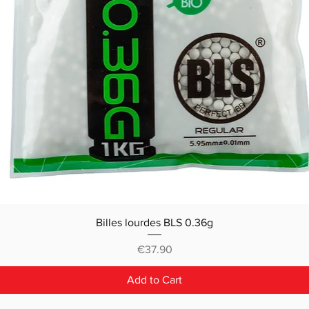
Billes lourdes BLS 0.36g
Price
€37.90
Add to Cart