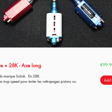
te + 28K - Axe long
€99.9
 la marque Solink. En 28K.
Add t
pas trop speed pour éviter les rattrapages pistons ou