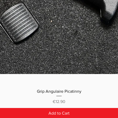
Grip Angulaire Picatinny
Price
€12.90
Add to Cart