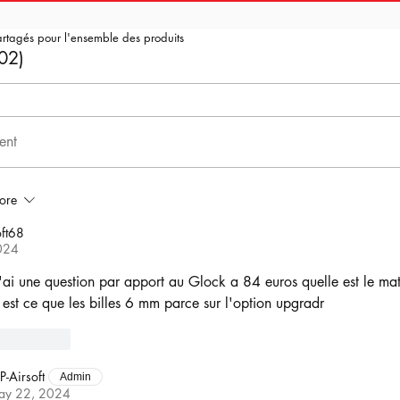
artagés pour l'ensemble des produits
02)
ent
ore
ft68
024
j'ai une question par apport au Glock a 84 euros quelle est le mat
 est ce que les billes 6 mm parce sur l'option upgradr
Reply
P-Airsoft
Admin
ay 22, 2024