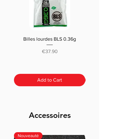
Billes lourdes BLS 0.36g
Traçantes Billes Bio BLS
(0.20g/0.25/0.28 /0.30
Price
€37.90
Add to Cart
Accessoires
Nouveauté