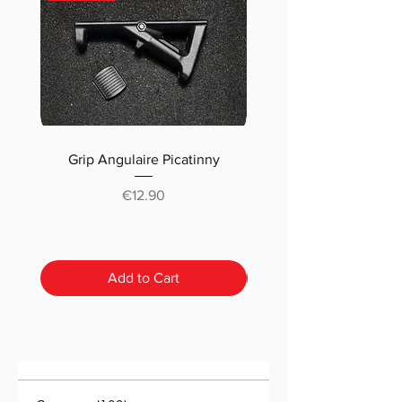
Grip Angulaire Picatinny
Malletteau choix (m
classique ou pré-déc
Price
€12.90
Add to Cart