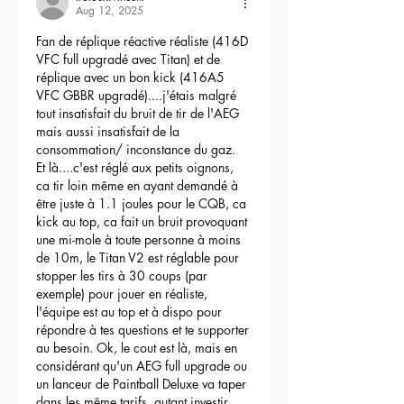
Aug 12, 2025
Fan de réplique réactive réaliste (416D 
VFC full upgradé avec Titan) et de 
réplique avec un bon kick (416A5 
VFC GBBR upgradé)....j'étais malgré 
tout insatisfait du bruit de tir de l'AEG 
mais aussi insatisfait de la 
consommation/ inconstance du gaz.
Et là....c'est réglé aux petits oignons, 
ca tir loin même en ayant demandé à 
être juste à 1.1 joules pour le CQB, ca 
kick au top, ca fait un bruit provoquant 
une mi-mole à toute personne à moins 
de 10m, le Titan V2 est réglable pour 
stopper les tirs à 30 coups (par 
exemple) pour jouer en réaliste, 
l'équipe est au top et à dispo pour 
répondre à tes questions et te supporter 
au besoin. Ok, le cout est là, mais en 
considérant qu'un AEG full upgrade ou 
un lanceur de Paintball Deluxe va taper 
dans les même tarifs, autant investir 