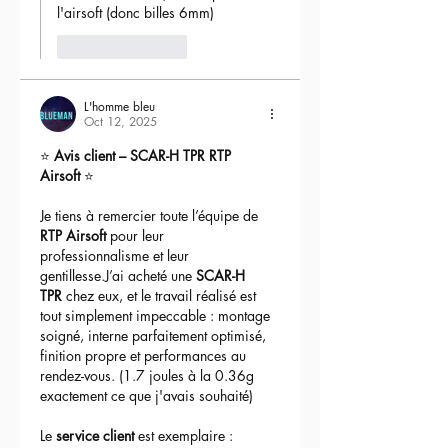
l'airsoft (donc billes 6mm) 
Like
Reply
L'homme bleu
Oct 12, 2025
⭐ 
Avis client – SCAR-H TPR RTP 
Airsoft
 ⭐
Je tiens à remercier toute l’équipe de 
RTP Airsoft
 pour leur 
professionnalisme et leur 
gentillesse.J’ai acheté une 
SCAR-H 
TPR
 chez eux, et le travail réalisé est 
tout simplement impeccable : montage 
soigné, interne parfaitement optimisé, 
finition propre et performances au 
rendez-vous. (1.7 joules à la 0.36g 
exactement ce que j'avais souhaité)
Le 
service client
 est exemplaire : 