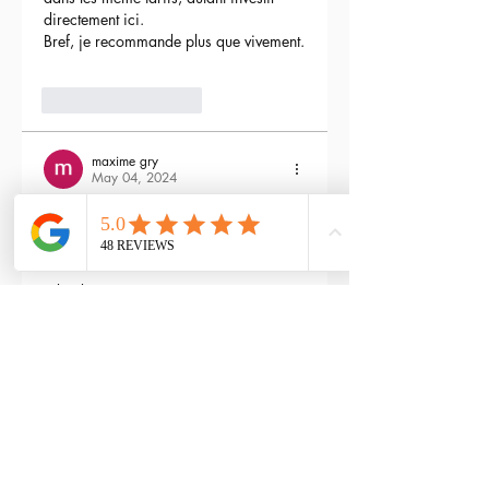
directement ici.
Bref, je recommande plus que vivement.
3
Reply
maxime gry
May 04, 2024
Bonjour l'équipe;
La batterie est fournie avec la M4 Flex 
type L ?
Edited
3
Reply
RTP-Airsoft
Admin
May 22, 2024
Replying to
maxime gry
Bonjour : )
Aucune batterie n'est fournie avec 