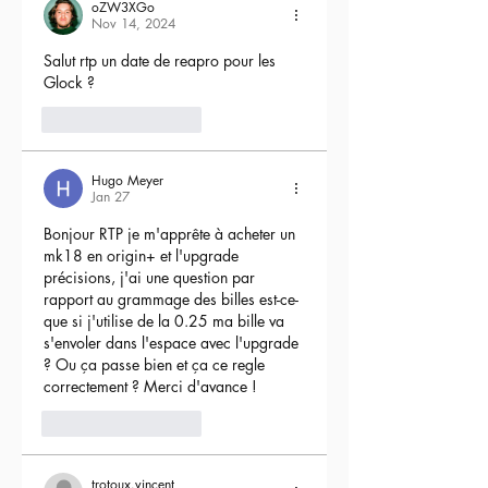
oZW3XGo
Nov 14, 2024
Salut rtp un date de reapro pour les 
Glock ?
4
Reply
Hugo Meyer
Jan 27
Bonjour RTP je m'apprête à acheter un 
mk18 en origin+ et l'upgrade 
précisions, j'ai une question par 
rapport au grammage des billes est-ce-
que si j'utilise de la 0.25 ma bille va 
s'envoler dans l'espace avec l'upgrade 
? Ou ça passe bien et ça ce regle 
correctement ? Merci d'avance !
3
Reply
trotoux.vincent