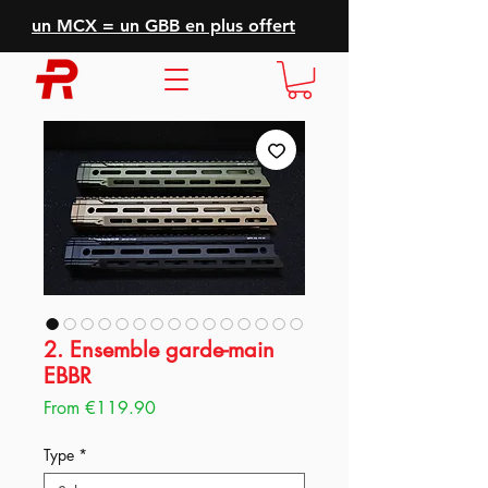
un MCX = un GBB en plus offert
2. Ensemble garde-main
EBBR
Sale
From
€119.90
Price
Type
*