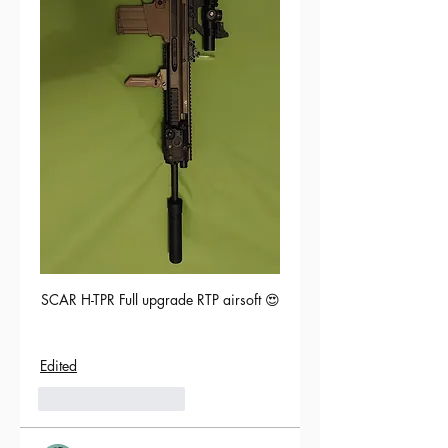
SCAR H-TPR Full upgrade RTP airsoft 😍
Edited
5
Reply