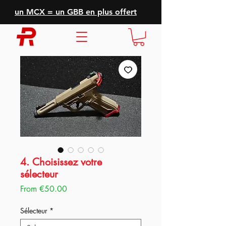
un MCX = un GBB en plus offert
4. Choisissez votre
sélecteur
Sale
From
€50.00
Price
Sélecteur
*