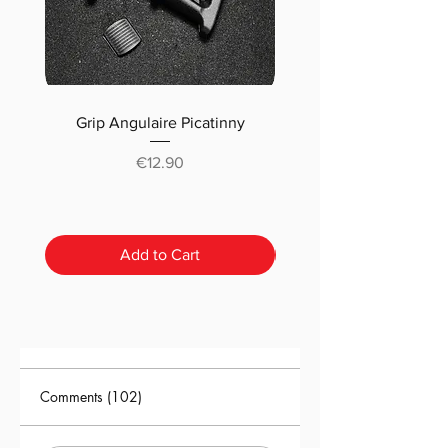
Grip Angulaire Picatinny
Malletteau choix (m
classique ou pré-déc
Price
€12.90
Add to Cart
Comments (102)