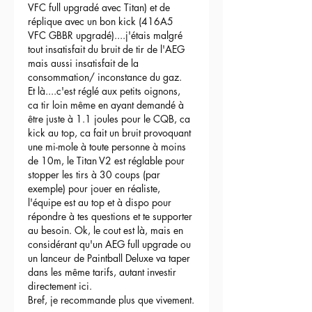
VFC full upgradé avec Titan) et de 
réplique avec un bon kick (416A5 
VFC GBBR upgradé)....j'étais malgré 
tout insatisfait du bruit de tir de l'AEG 
mais aussi insatisfait de la 
consommation/ inconstance du gaz.
Et là....c'est réglé aux petits oignons, 
ca tir loin même en ayant demandé à 
être juste à 1.1 joules pour le CQB, ca 
kick au top, ca fait un bruit provoquant 
une mi-mole à toute personne à moins 
de 10m, le Titan V2 est réglable pour 
stopper les tirs à 30 coups (par 
exemple) pour jouer en réaliste, 
l'équipe est au top et à dispo pour 
répondre à tes questions et te supporter 
au besoin. Ok, le cout est là, mais en 
considérant qu'un AEG full upgrade ou 
un lanceur de Paintball Deluxe va taper 
dans les même tarifs, autant investir 
directement ici.
Bref, je recommande plus que vivement.