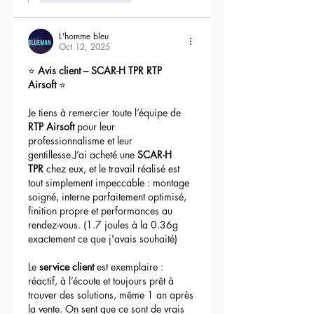
L'homme bleu
Oct 12, 2025
⭐ 
Avis client – SCAR-H TPR RTP 
Airsoft
 ⭐
Je tiens à remercier toute l’équipe de 
RTP Airsoft
 pour leur 
professionnalisme et leur 
gentillesse.J’ai acheté une 
SCAR-H 
TPR
 chez eux, et le travail réalisé est 
tout simplement impeccable : montage 
soigné, interne parfaitement optimisé, 
finition propre et performances au 
rendez-vous. (1.7 joules à la 0.36g 
exactement ce que j'avais souhaité)
Le 
service client
 est exemplaire : 
réactif, à l’écoute et toujours prêt à 
trouver des solutions, même 1 an après 
la vente. On sent que ce sont de vrais 