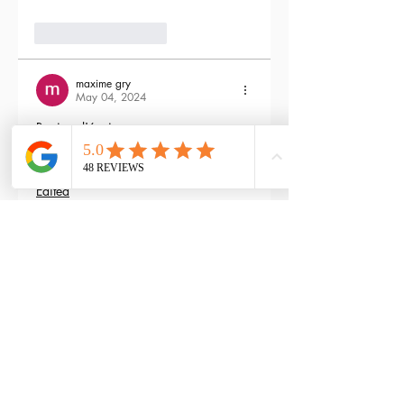
3
Reply
maxime gry
May 04, 2024
Bonjour l'équipe;
La batterie est fournie avec la M4 Flex 
type L ?
Edited
3
Reply
RTP-Airsoft
Admin
May 22, 2024
Replying to
maxime gry
Bonjour : )
Aucune batterie n'est fournie avec 
(pour éviter les doublons avec ceux 
qui en ont déjà), vous pouvez les 
retrouver ici : 
https://www.rtp-