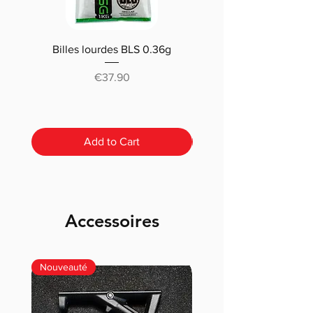
Billes lourdes BLS 0.36g
Traçantes Billes Bio BLS
(0.20g/0.25/0.28 /0.30
Price
€37.90
Add to Cart
Accessoires
Nouveauté