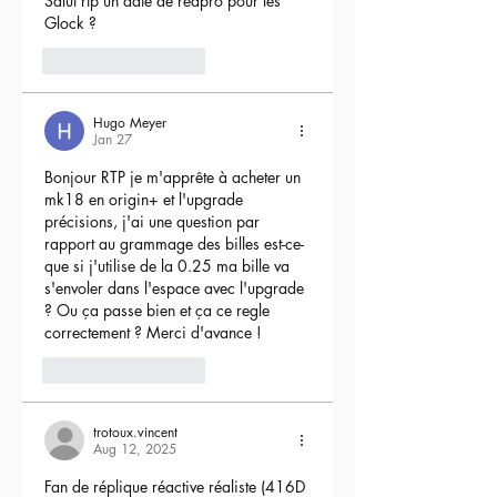
Salut rtp un date de reapro pour les 
Glock ?
4
Reply
Hugo Meyer
Jan 27
Bonjour RTP je m'apprête à acheter un 
mk18 en origin+ et l'upgrade 
précisions, j'ai une question par 
rapport au grammage des billes est-ce-
que si j'utilise de la 0.25 ma bille va 
s'envoler dans l'espace avec l'upgrade 
? Ou ça passe bien et ça ce regle 
correctement ? Merci d'avance !
3
Reply
trotoux.vincent
Aug 12, 2025
Fan de réplique réactive réaliste (416D 