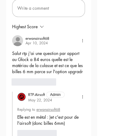
Write a comment
Highest Score
erwanairsoft68
Apr 10, 2024
Salut rtp j'ai une question par apport 
au Glock a 84 euros quelle est le 
matériau de la culasse et est ce que les 
billes 6 mm parce sur l'option upgradr
6
Reply
RTP-Airsoft
Admin
May 22, 2024
Replying to
erwanairsoft68
Elle est en métal : )et c'est pour de 
l'airsoft (donc billes 6mm) 
Like
Reply