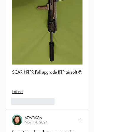
SCAR H-TPR Full upgrade RTP airsoft 😍
Edited
5
Reply
oZW3XGo
Nov 14, 2024