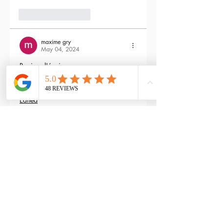
3
Reply
maxime gry
May 04, 2024
Bonjour l'équipe;
La batterie est fournie avec la M4 Flex 
type L ?
Edited
3
Reply
RTP-Airsoft
Admin
May 22, 2024
Replying to
maxime gry
Bonjour : )
Aucune batterie n'est fournie avec 
(pour éviter les doublons avec ceux 
qui en ont déjà), vous pouvez les 
retrouver ici : 
https://www.rtp-