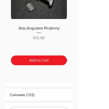
Grip Angulaire Picatinny
Malletteau choix (m
classique ou pré-déc
Price
€12.90
Add to Cart
Comments (102)