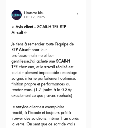
L'homme bleu
Oct 12, 2025
⭐ 
Avis client – SCAR-H TPR RTP 
Airsoft
 ⭐
Je tiens à remercier toute l’équipe de 
RTP Airsoft
 pour leur 
professionnalisme et leur 
gentillesse.J’ai acheté une 
SCAR-H 
TPR
 chez eux, et le travail réalisé est 
tout simplement impeccable : montage 
soigné, interne parfaitement optimisé, 
finition propre et performances au 
rendez-vous. (1.7 joules à la 0.36g 
exactement ce que j'avais souhaité)
Le 
service client
 est exemplaire : 
réactif, à l’écoute et toujours prêt à 
trouver des solutions, même 1 an après 
la vente. On sent que ce sont de vrais 