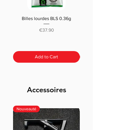
Billes lourdes BLS 0.36g
Traçantes Billes Bio BLS
(0.20g/0.25/0.28 /0.30
Price
€37.90
Add to Cart
Accessoires
Nouveauté