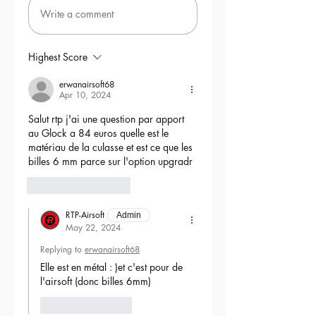
Write a comment
Highest Score
erwanairsoft68
Apr 10, 2024
Salut rtp j'ai une question par apport 
au Glock a 84 euros quelle est le 
matériau de la culasse et est ce que les 
billes 6 mm parce sur l'option upgradr
6
Reply
RTP-Airsoft
Admin
May 22, 2024
Replying to
erwanairsoft68
Elle est en métal : )et c'est pour de 
l'airsoft (donc billes 6mm) 
Like
Reply