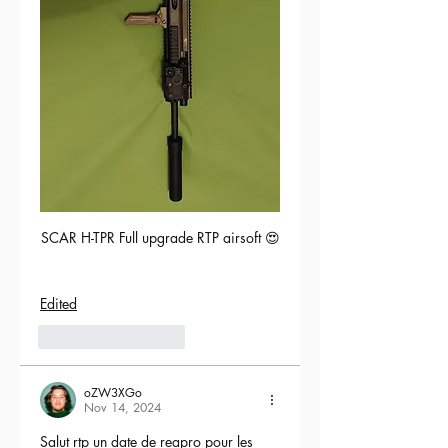
SCAR H-TPR Full upgrade RTP airsoft 😍
Edited
5
Reply
oZW3XGo
Nov 14, 2024
Salut rtp un date de reapro pour les 