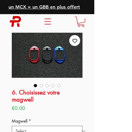
un MCX = un GBB en plus offert
6. Choisissez votre
magwell
Price
€0.00
Magwell
*