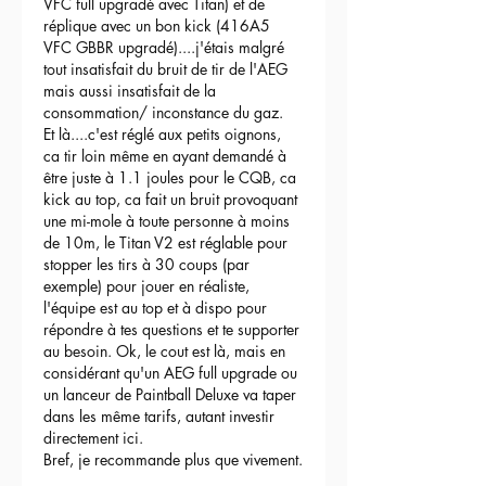
VFC full upgradé avec Titan) et de 
réplique avec un bon kick (416A5 
VFC GBBR upgradé)....j'étais malgré 
tout insatisfait du bruit de tir de l'AEG 
mais aussi insatisfait de la 
consommation/ inconstance du gaz.
Et là....c'est réglé aux petits oignons, 
ca tir loin même en ayant demandé à 
être juste à 1.1 joules pour le CQB, ca 
kick au top, ca fait un bruit provoquant 
une mi-mole à toute personne à moins 
de 10m, le Titan V2 est réglable pour 
stopper les tirs à 30 coups (par 
exemple) pour jouer en réaliste, 
l'équipe est au top et à dispo pour 
répondre à tes questions et te supporter 
au besoin. Ok, le cout est là, mais en 
considérant qu'un AEG full upgrade ou 
un lanceur de Paintball Deluxe va taper 
dans les même tarifs, autant investir 
directement ici.
Bref, je recommande plus que vivement.