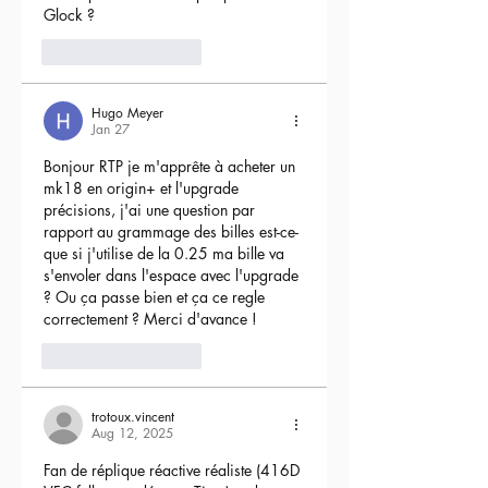
Glock ?
4
Reply
Hugo Meyer
Jan 27
Bonjour RTP je m'apprête à acheter un 
mk18 en origin+ et l'upgrade 
précisions, j'ai une question par 
rapport au grammage des billes est-ce-
que si j'utilise de la 0.25 ma bille va 
s'envoler dans l'espace avec l'upgrade 
? Ou ça passe bien et ça ce regle 
correctement ? Merci d'avance !
3
Reply
trotoux.vincent
Aug 12, 2025
Fan de réplique réactive réaliste (416D 