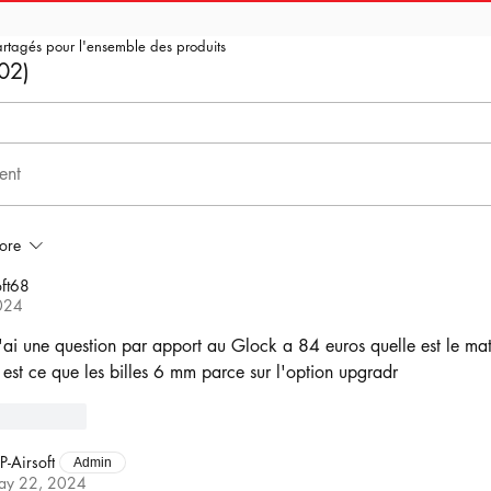
artagés pour l'ensemble des produits
02)
ent
ore
ft68
024
j'ai une question par apport au Glock a 84 euros quelle est le mat
 est ce que les billes 6 mm parce sur l'option upgradr
Reply
P-Airsoft
Admin
ay 22, 2024