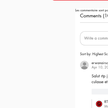
Les commentaire sont p
Comments (1
Write a comm
Sort by:
Highest Sc
erwanairso
Apr 10, 2
Salut rtp 
culasse et
6
RT
M