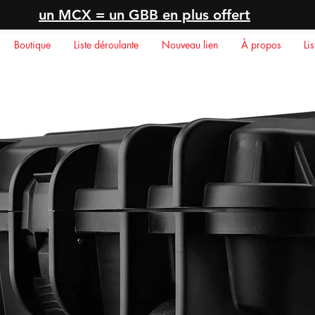
un MCX = un GBB en plus offert
Boutique
Liste déroulante
Nouveau lien
À propos
Li