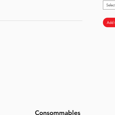
Selec
.
 la mallette.
Add t
2.5 cm ou 130 x 32 x 12.5 cm
s.
ilité et moins d'effort !
pression permettant de garder la mallette "sous
mallettes sont conçus pour le transport de vos
Consommables