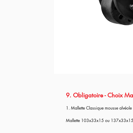
9. Obligatoire - Choix Ma
1. Mallette Classique mousse alvéole
Mallette 103x33x15 ou 137x33x15W
Mallette de protection anti-choc et wa
Mallette Waterproof certifié IP67.