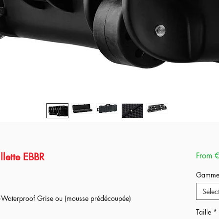
llette EBBR
From
€
Gamm
Selec
aterproof Grise ou (mousse prédécoupée)
terproof !
Taille
*