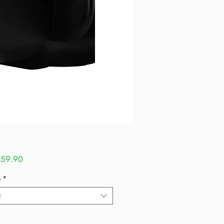
Sale
59.90
Price
e
*
t