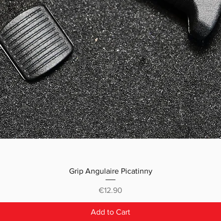
Grip Angulaire Picatinny
Price
€12.90
Add to Cart