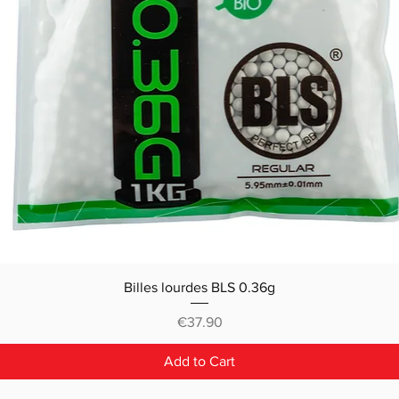
Billes lourdes BLS 0.36g
Price
€37.90
Add to Cart