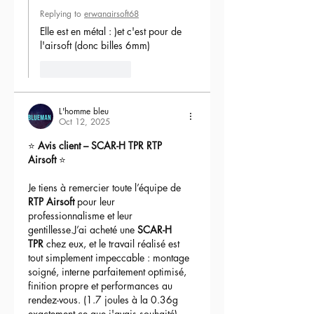
Replying to
erwanairsoft68
Elle est en métal : )et c'est pour de 
l'airsoft (donc billes 6mm) 
Like
Reply
L'homme bleu
Oct 12, 2025
⭐ 
Avis client – SCAR-H TPR RTP 
Airsoft
 ⭐
Je tiens à remercier toute l’équipe de 
RTP Airsoft
 pour leur 
professionnalisme et leur 
gentillesse.J’ai acheté une 
SCAR-H 
TPR
 chez eux, et le travail réalisé est 
tout simplement impeccable : montage 
soigné, interne parfaitement optimisé, 
finition propre et performances au 
rendez-vous. (1.7 joules à la 0.36g 
exactement ce que j'avais souhaité)