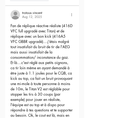
trotoux.vincent
Aug 12, 2025
Fan de réplique réactive réaliste (416D 
VFC full upgradé avec Titan) et de 
réplique avec un bon kick (416A5 
VFC GBBR upgradé)....j'étais malgré 
tout insatisfait du bruit de tir de l'AEG 
mais aussi insatisfait de la 
consommation/ inconstance du gaz.
Et là....c'est réglé aux petits oignons, 
ca tir loin même en ayant demandé à 
être juste à 1.1 joules pour le CQB, ca 
kick au top, ca fait un bruit provoquant 
une mi-mole à toute personne à moins 
de 10m, le Titan V2 est réglable pour 
stopper les tirs à 30 coups (par 
exemple) pour jouer en réaliste, 
l'équipe est au top et à dispo pour 
répondre à tes questions et te supporter 
au besoin. Ok, le cout est là, mais en 