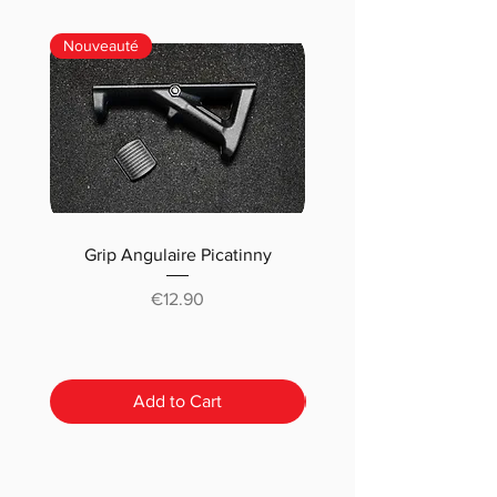
Nouveauté
Grip Angulaire Picatinny
Malletteau choix (m
classique ou pré-déc
Price
€12.90
Add to Cart