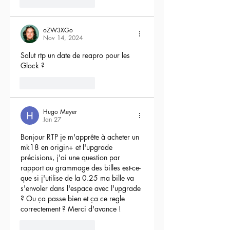
5
Reply
oZW3XGo
Nov 14, 2024
Salut rtp un date de reapro pour les 
Glock ?
4
Reply
Hugo Meyer
Jan 27
Bonjour RTP je m'apprête à acheter un 
mk18 en origin+ et l'upgrade 
précisions, j'ai une question par 
rapport au grammage des billes est-ce-
que si j'utilise de la 0.25 ma bille va 
s'envoler dans l'espace avec l'upgrade 
? Ou ça passe bien et ça ce regle 
correctement ? Merci d'avance !
3
Reply