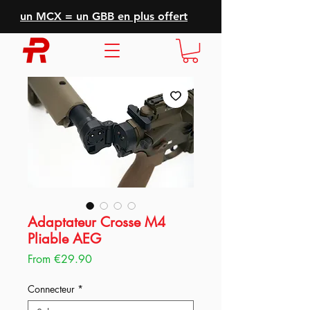
un MCX = un GBB en plus offert
Adaptateur Crosse M4
Pliable AEG
Sale
From
€29.90
Price
Connecteur
*