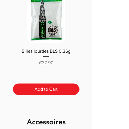
Billes lourdes BLS 0.36g
Traçantes Billes Bio BLS
(0.20g/0.25/0.28 /0.30
Price
€37.90
Add to Cart
Accessoires