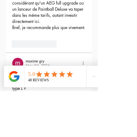
considérant qu'un AEG full upgrade ou 
un lanceur de Paintball Deluxe va taper 
dans les même tarifs, autant investir 
directement ici.
Bref, je recommande plus que vivement.
3
Reply
maxime gry
May 04, 2024
Bonjour l'équipe;
La batterie est fournie avec la M4 Flex 
type L ?
Edited
3
Reply
RTP-Airsoft
Admin
May 22, 2024
Replying to
maxime gry