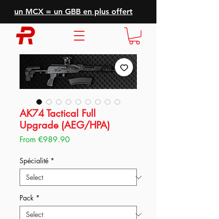
un MCX = un GBB en plus offert
AK74 Tactical Full
Upgrade (AEG/HPA)
Sale
From
€989.90
Price
Spécialité
*
Pack
*