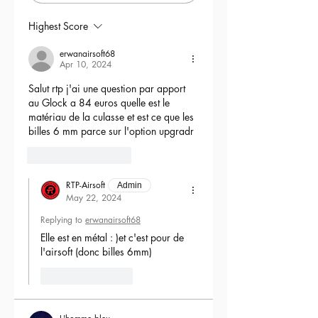
- Tappet plate GATE v2 (recoupée)
- ressort de puissance d'origine
Highest Score
- canon de précision sur mesure
importé du Japon RTP
erwanairsoft68
Apr 10, 2024
- joint hop up Quantum
- bloc hop up d'origine
Salut rtp j'ai une question par apport 
- moteur Brushless Solink Advanced
au Glock a 84 euros quelle est le 
(avec anti retour-intégré)
matériau de la culasse et est ce que les 
billes 6 mm parce sur l'option upgradr
La réplique est fournie avec différents
6
Reply
ressorts pour vous adapter à la
puissance de votre terrain.
RTP-Airsoft
Les accessoires (Red Dot avec sa
Admin
May 22, 2024
monture et la mallette) sont en option.
Replying to
erwanairsoft68
Elle est en métal : )et c'est pour de 
l'airsoft (donc billes 6mm) 
Like
Reply