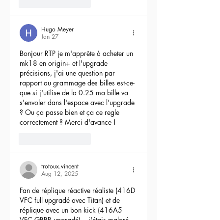
4
Reply
Hugo Meyer
Jan 27
Bonjour RTP je m'apprête à acheter un 
mk18 en origin+ et l'upgrade 
précisions, j'ai une question par 
rapport au grammage des billes est-ce-
que si j'utilise de la 0.25 ma bille va 
s'envoler dans l'espace avec l'upgrade 
? Ou ça passe bien et ça ce regle 
correctement ? Merci d'avance !
3
Reply
trotoux.vincent
Aug 12, 2025
Fan de réplique réactive réaliste (416D 
VFC full upgradé avec Titan) et de 
réplique avec un bon kick (416A5 
VFC GBBR upgradé)....j'étais malgré 