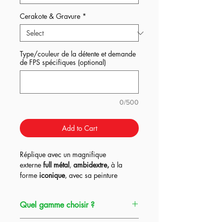
Cerakote & Gravure
*
Type/couleur de la détente et demande
de FPS spécifiques (optional)
0/500
Add to Cart
Réplique avec un magnifique
externe
full métal
,
ambidextre,
à la
forme
iconique
, avec sa peinture
Cerakote+ marquage sur
option
(plaque personnalisée inclus!) , le
Quel gamme choisir ?
tout proposée dans les
3
gammes
Spécialiste (plus d'informations dans