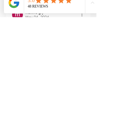
maxime gry
May 04, 2024
Bonjour l'équipe;
La batterie est fournie avec la M4 Flex 
type L ?
Edited
3
Reply
RTP-Airsoft
Admin
May 22, 2024
Replying to
maxime gry
Bonjour : )
Aucune batterie n'est fournie avec 
(pour éviter les doublons avec ceux 
qui en ont déjà), vous pouvez les 
retrouver ici : 
https://www.rtp-
airsoft.com/consommables-airsoft-
rtp