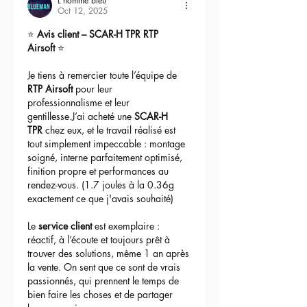
L'homme bleu
Oct 12, 2025
⭐ 
Avis client – SCAR-H TPR RTP 
Airsoft
 ⭐
Je tiens à remercier toute l’équipe de 
RTP Airsoft
 pour leur 
professionnalisme et leur 
gentillesse.J’ai acheté une 
SCAR-H 
TPR
 chez eux, et le travail réalisé est 
tout simplement impeccable : montage 
soigné, interne parfaitement optimisé, 
finition propre et performances au 
rendez-vous. (1.7 joules à la 0.36g 
exactement ce que j'avais souhaité)
Le 
service client
 est exemplaire : 
réactif, à l’écoute et toujours prêt à 
trouver des solutions, même 1 an après 
la vente. On sent que ce sont de vrais 
passionnés, qui prennent le temps de 
bien faire les choses et de partager 