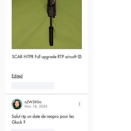
SCAR H-TPR Full upgrade RTP airsoft 😍
Edited
5
Reply
oZW3XGo
Nov 14, 2024
Salut rtp un date de reapro pour les 
Glock ?