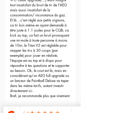
tout insatisfait du bruit de tir de l'AEG 
mais aussi insatisfait de la 
consommation/ inconstance du gaz.
Et là....c'est réglé aux petits oignons, 
ca tir loin même en ayant demandé à 
être juste à 1.1 joules pour le CQB, ca 
kick au top, ca fait un bruit provoquant 
une mi-mole à toute personne à moins 
de 10m, le Titan V2 est réglable pour 
stopper les tirs à 30 coups (par 
exemple) pour jouer en réaliste, 
l'équipe est au top et à dispo pour 
répondre à tes questions et te supporter 
au besoin. Ok, le cout est là, mais en 
considérant qu'un AEG full upgrade ou 
un lanceur de Paintball Deluxe va taper 
dans les même tarifs, autant investir 
directement ici.
Bref, je recommande plus que vivement.
3
Reply