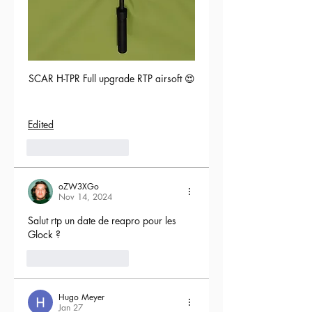
SCAR H-TPR Full upgrade RTP airsoft 😍
Edited
5
Reply
oZW3XGo
Nov 14, 2024
Salut rtp un date de reapro pour les 
Glock ?
4
Reply
Hugo Meyer
Jan 27