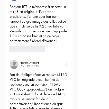
Bonjour RTP je m'apprête à acheter un 
mk18 en origin+ et l'upgrade 
précisions, j'ai une question par 
rapport au grammage des billes est-ce-
que si j'utilise de la 0.25 ma bille va 
s'envoler dans l'espace avec l'upgrade 
? Ou ça passe bien et ça ce regle 
correctement ? Merci d'avance !
3
Reply
trotoux.vincent
Aug 12, 2025
Fan de réplique réactive réaliste (416D 
VFC full upgradé avec Titan) et de 
réplique avec un bon kick (416A5 
VFC GBBR upgradé)....j'étais malgré 
tout insatisfait du bruit de tir de l'AEG 
mais aussi insatisfait de la 
consommation/ inconstance du gaz.
Et là....c'est réglé aux petits oignons, 