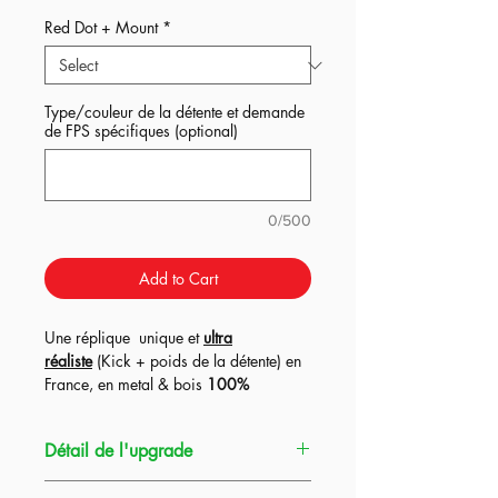
Red Dot + Mount
*
Type/couleur de la détente et demande
de FPS spécifiques (optional)
0/500
Add to Cart
Une réplique unique et
ultra
réaliste
(Kick + poids de la détente) en
France, en metal & bois
100%
upgradée
en version EBBR (blow-back)
!
Interne full upgrade, canon de
Détail de l'upgrade
précision sur mesure, moteur brushless
: le top du top. Batterie et chargeur mid
Perun + Clicker
= Poids sur la détente à