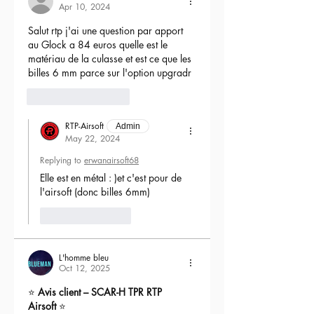
Apr 10, 2024
Salut rtp j'ai une question par apport 
au Glock a 84 euros quelle est le 
matériau de la culasse et est ce que les 
billes 6 mm parce sur l'option upgradr
6
Reply
RTP-Airsoft
Admin
May 22, 2024
Replying to
erwanairsoft68
Elle est en métal : )et c'est pour de 
l'airsoft (donc billes 6mm) 
Like
Reply
L'homme bleu
Oct 12, 2025
⭐ 
Avis client – SCAR-H TPR RTP 
Airsoft
 ⭐