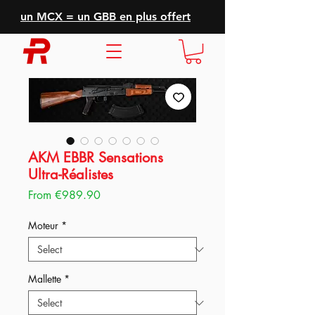
un MCX = un GBB en plus offert
AKM EBBR Sensations
Ultra-Réalistes
Sale
From
€989.90
Price
Moteur
*
Mallette
*