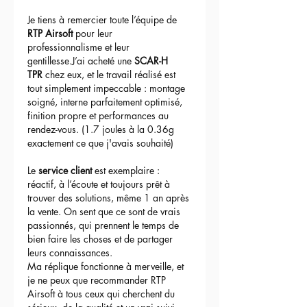
Je tiens à remercier toute l’équipe de 
RTP Airsoft
 pour leur 
professionnalisme et leur 
gentillesse.J’ai acheté une 
SCAR-H 
TPR
 chez eux, et le travail réalisé est 
tout simplement impeccable : montage 
soigné, interne parfaitement optimisé, 
finition propre et performances au 
rendez-vous. (1.7 joules à la 0.36g 
exactement ce que j'avais souhaité)
Le 
service client
 est exemplaire : 
réactif, à l’écoute et toujours prêt à 
trouver des solutions, même 1 an après 
la vente. On sent que ce sont de vrais 
passionnés, qui prennent le temps de 
bien faire les choses et de partager 
leurs connaissances.
Ma réplique fonctionne à merveille, et 
je ne peux que recommander RTP 
Airsoft à tous ceux qui cherchent du 