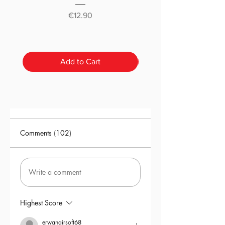
classique ou pré-déc
Price
€12.90
Add to Cart
Comments (102)
Write a comment
Highest Score
erwanairsoft68