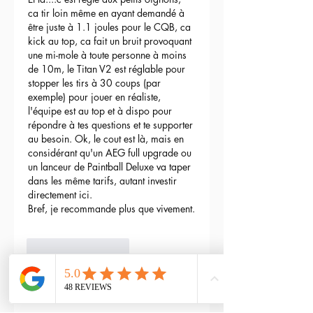
ca tir loin même en ayant demandé à 
être juste à 1.1 joules pour le CQB, ca 
kick au top, ca fait un bruit provoquant 
une mi-mole à toute personne à moins 
de 10m, le Titan V2 est réglable pour 
stopper les tirs à 30 coups (par 
exemple) pour jouer en réaliste, 
l'équipe est au top et à dispo pour 
répondre à tes questions et te supporter 
au besoin. Ok, le cout est là, mais en 
considérant qu'un AEG full upgrade ou 
un lanceur de Paintball Deluxe va taper 
dans les même tarifs, autant investir 
directement ici.
Bref, je recommande plus que vivement.
3
Reply
maxime gry
May 04, 2024