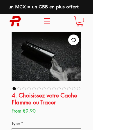
un MCX = un GBB en plus offert
4. Choisissez votre Cache
Flamme ou Tracer
Sale
From
€9.90
Price
Type
*