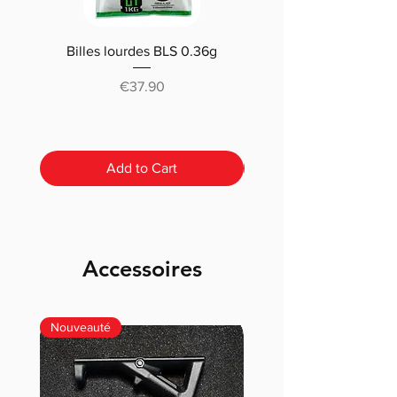
Billes lourdes BLS 0.36g
Traçantes Billes Bio BLS
(0.20g/0.25/0.28 /0.30
Price
€37.90
Add to Cart
Accessoires
Nouveauté