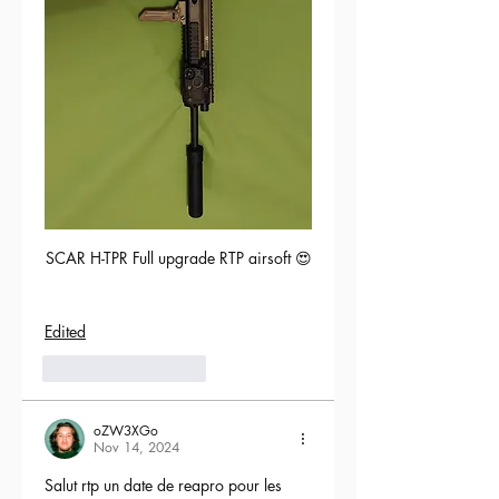
SCAR H-TPR Full upgrade RTP airsoft 😍
Edited
5
Reply
oZW3XGo
Nov 14, 2024
Salut rtp un date de reapro pour les 