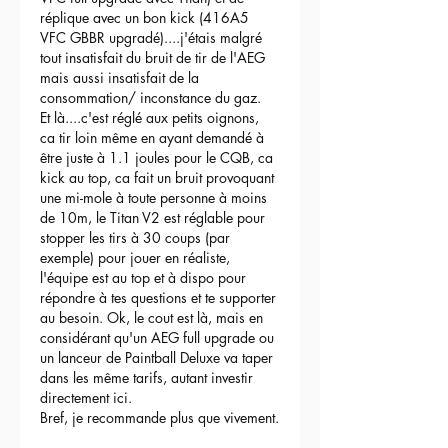
réplique avec un bon kick (416A5 
VFC GBBR upgradé)....j'étais malgré 
tout insatisfait du bruit de tir de l'AEG 
mais aussi insatisfait de la 
consommation/ inconstance du gaz.
Et là....c'est réglé aux petits oignons, 
ca tir loin même en ayant demandé à 
être juste à 1.1 joules pour le CQB, ca 
kick au top, ca fait un bruit provoquant 
une mi-mole à toute personne à moins 
de 10m, le Titan V2 est réglable pour 
stopper les tirs à 30 coups (par 
exemple) pour jouer en réaliste, 
l'équipe est au top et à dispo pour 
répondre à tes questions et te supporter 
au besoin. Ok, le cout est là, mais en 
considérant qu'un AEG full upgrade ou 
un lanceur de Paintball Deluxe va taper 
dans les même tarifs, autant investir 
directement ici.
Bref, je recommande plus que vivement.