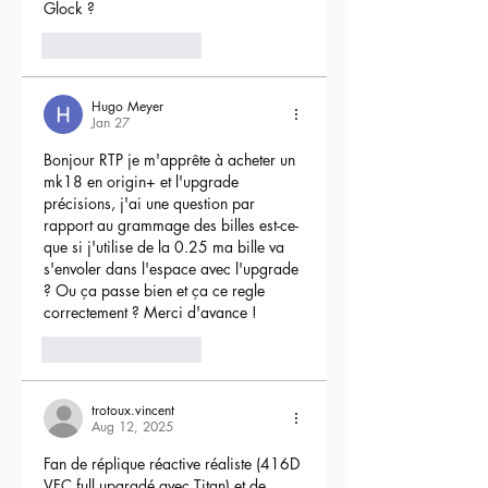
Glock ?
4
Reply
Hugo Meyer
Jan 27
Bonjour RTP je m'apprête à acheter un 
mk18 en origin+ et l'upgrade 
précisions, j'ai une question par 
rapport au grammage des billes est-ce-
que si j'utilise de la 0.25 ma bille va 
s'envoler dans l'espace avec l'upgrade 
? Ou ça passe bien et ça ce regle 
correctement ? Merci d'avance !
3
Reply
trotoux.vincent
Aug 12, 2025
Fan de réplique réactive réaliste (416D 
VFC full upgradé avec Titan) et de 