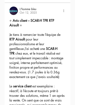
L'homme bleu
Oct 12, 2025
⭐ 
Avis client – SCAR-H TPR RTP 
Airsoft
 ⭐
Je tiens à remercier toute l’équipe de 
RTP Airsoft
 pour leur 
professionnalisme et leur 
gentillesse.J’ai acheté une 
SCAR-H 
TPR
 chez eux, et le travail réalisé est 
tout simplement impeccable : montage 
soigné, interne parfaitement optimisé, 
finition propre et performances au 
rendez-vous. (1.7 joules à la 0.36g 
exactement ce que j'avais souhaité)
Le 
service client
 est exemplaire : 
réactif, à l’écoute et toujours prêt à 
trouver des solutions, même 1 an après 
la vente. On sent que ce sont de vrais 
passionnés, qui prennent le temps de 