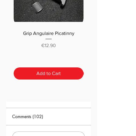
Grip Angulaire Picatinny
Malletteau choix (m
classique ou pré-déc
Price
€12.90
Add to Cart
Comments (102)