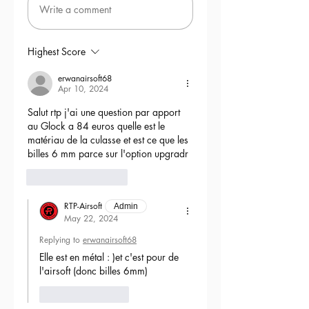
Write a comment
Highest Score
erwanairsoft68
Apr 10, 2024
Salut rtp j'ai une question par apport 
au Glock a 84 euros quelle est le 
matériau de la culasse et est ce que les 
billes 6 mm parce sur l'option upgradr
6
Reply
RTP-Airsoft
Admin
May 22, 2024
Replying to
erwanairsoft68
Elle est en métal : )et c'est pour de 
l'airsoft (donc billes 6mm) 
Like
Reply