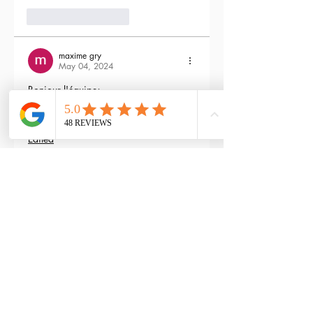
3
Reply
maxime gry
May 04, 2024
Bonjour l'équipe;
La batterie est fournie avec la M4 Flex 
type L ?
Edited
3
Reply
RTP-Airsoft
Admin
May 22, 2024
Replying to
maxime gry
Bonjour : )
Aucune batterie n'est fournie avec 
(pour éviter les doublons avec ceux 
qui en ont déjà), vous pouvez les 
retrouver ici : 
https://www.rtp-
airsoft.com/consommables-airsoft-