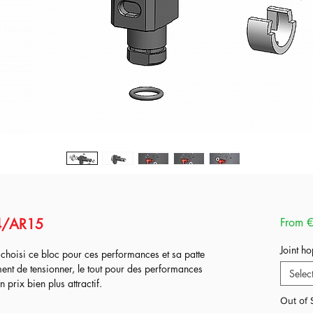
4/AR15
From
€
Joint h
choisi ce bloc pour ces performances et sa patte
ent de tensionner, le tout pour des performances
Selec
prix bien plus attractif.
Out of 
t des matériaux d'excellentes factures !