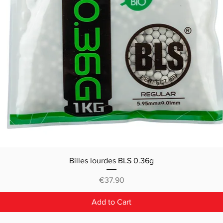
Billes lourdes BLS 0.36g
Price
€37.90
Add to Cart