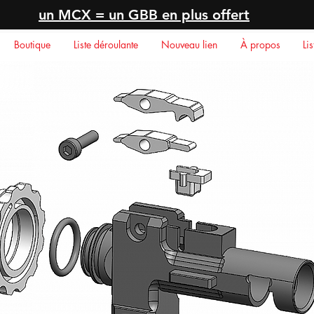
un MCX = un GBB en plus offert
Boutique
Liste déroulante
Nouveau lien
À propos
Li