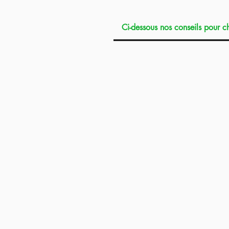
Bloc Hop Up RTP fabriqué en Europe
Ci-dessous nos conseils pour ch