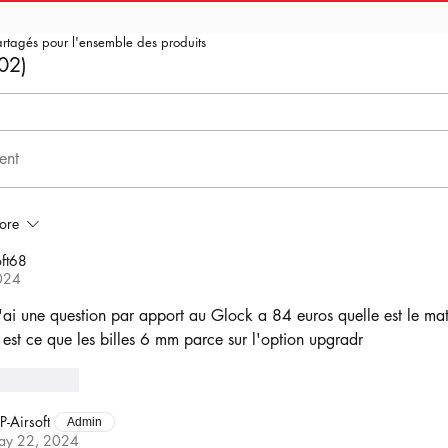
artagés pour l'ensemble des produits
02)
ent
ore
ft68
024
j'ai une question par apport au Glock a 84 euros quelle est le mat
 est ce que les billes 6 mm parce sur l'option upgradr
Reply
P-Airsoft
Admin
ay 22, 2024