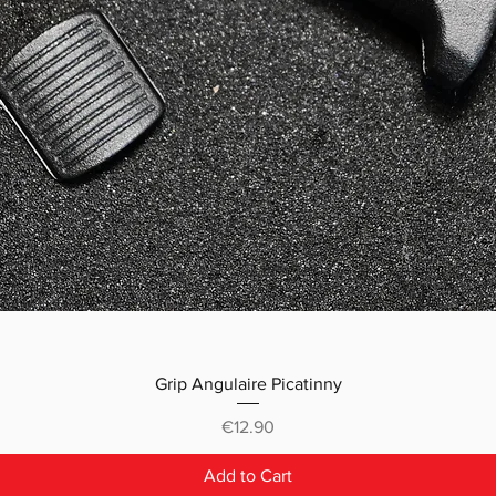
Grip Angulaire Picatinny
Price
€12.90
Add to Cart