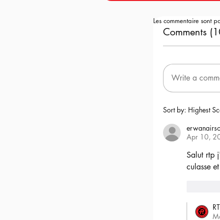
Les commentaire sont p
Comments (1
Write a comm
Sort by:
Highest Sc
erwanairso
Apr 10, 2
Salut rtp 
culasse et
6
RT
M