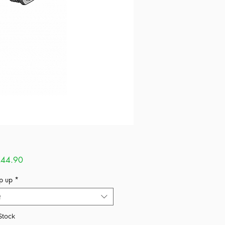
Sale
44.90
Price
op up
*
t
Stock