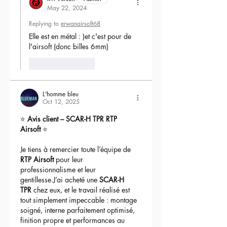
May 22, 2024
Replying to
erwanairsoft68
Elle est en métal : )et c'est pour de 
l'airsoft (donc billes 6mm) 
Like
Reply
L'homme bleu
Oct 12, 2025
⭐ 
Avis client – SCAR-H TPR RTP 
Airsoft
 ⭐
Je tiens à remercier toute l’équipe de 
RTP Airsoft
 pour leur 
professionnalisme et leur 
gentillesse.J’ai acheté une 
SCAR-H 
TPR
 chez eux, et le travail réalisé est 
tout simplement impeccable : montage 
soigné, interne parfaitement optimisé, 
finition propre et performances au 