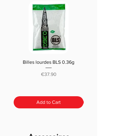
Billes lourdes BLS 0.36g
Traçantes Billes Bio BLS
(0.20g/0.25/0.28 /0.30
Price
€37.90
Add to Cart