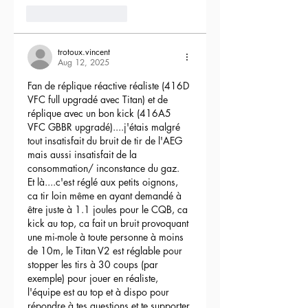
3
Reply
trotoux.vincent
Aug 12, 2025
Fan de réplique réactive réaliste (416D 
VFC full upgradé avec Titan) et de 
réplique avec un bon kick (416A5 
VFC GBBR upgradé)....j'étais malgré 
tout insatisfait du bruit de tir de l'AEG 
mais aussi insatisfait de la 
consommation/ inconstance du gaz.
Et là....c'est réglé aux petits oignons, 
ca tir loin même en ayant demandé à 
être juste à 1.1 joules pour le CQB, ca 
kick au top, ca fait un bruit provoquant 
une mi-mole à toute personne à moins 
de 10m, le Titan V2 est réglable pour 
stopper les tirs à 30 coups (par 
exemple) pour jouer en réaliste, 
l'équipe est au top et à dispo pour 
répondre à tes questions et te supporter 