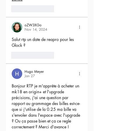
5
Reply
oZW3XGo
Nov 14, 2024
Salut rtp un date de reapro pour les 
Glock ?
4
Reply
Hugo Meyer
Jan 27
Bonjour RTP je m'apprête à acheter un 
mk18 en origin+ et l'upgrade 
précisions, j'ai une question par 
rapport au grammage des billes est-ce-
que si j'utilise de la 0.25 ma bille va 
s'envoler dans l'espace avec l'upgrade 
? Ou ça passe bien et ça ce regle 
correctement ? Merci d'avance !