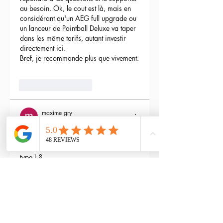
au besoin. Ok, le cout est là, mais en 
considérant qu'un AEG full upgrade ou 
un lanceur de Paintball Deluxe va taper 
dans les même tarifs, autant investir 
directement ici.
Bref, je recommande plus que vivement.
3
Reply
maxime gry
May 04, 2024
Bonjour l'équipe;
La batterie est fournie avec la M4 Flex 
type L ?
Edited
3
Reply
RTP-Airsoft
Admin
May 22, 2024