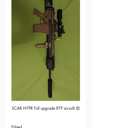
SCAR H-TPR Full upgrade RTP airsoft 😍
Edited