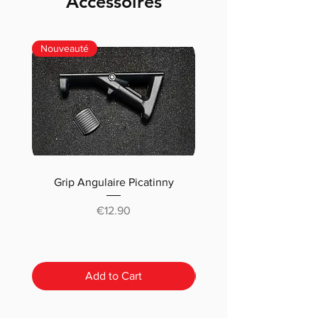
Accessoires
Nouveauté
Grip Angulaire Picatinny
Malletteau choix (m
classique ou pré-déc
Price
€12.90
Add to Cart