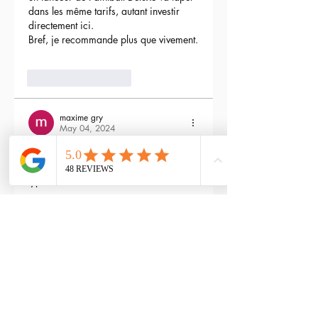
dans les même tarifs, autant investir 
directement ici.
Bref, je recommande plus que vivement.
3
Reply
maxime gry
May 04, 2024
Bonjour l'équipe;
La batterie est fournie avec la M4 Flex 
type L ?
Edited
3
Reply
RTP-Airsoft
Admin
May 22, 2024
Replying to
maxime gry
Bonjour : )