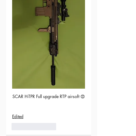
SCAR H-TPR Full upgrade RTP airsoft 😍
Edited
5
Reply