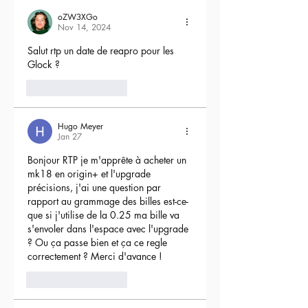
oZW3XGo
Nov 14, 2024
Salut rtp un date de reapro pour les 
Glock ?
4
Reply
Hugo Meyer
Jan 27
Bonjour RTP je m'apprête à acheter un 
mk18 en origin+ et l'upgrade 
précisions, j'ai une question par 
rapport au grammage des billes est-ce-
que si j'utilise de la 0.25 ma bille va 
s'envoler dans l'espace avec l'upgrade 
? Ou ça passe bien et ça ce regle 
correctement ? Merci d'avance !
3
Reply