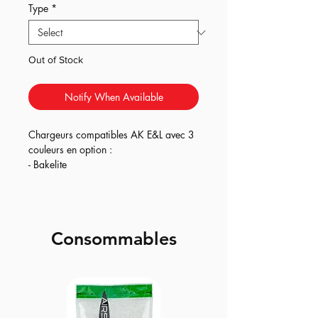
Type
*
Out of Stock
Notify When Available
Chargeurs compatibles AK E&L avec 3
couleurs en option :
- Bakelite
- AK Classique
- AK type 74
Mid cap 120 Bbs.
Consommables