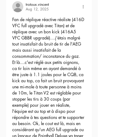
trotoux.vincent
Aug 12, 2025
Fan de réplique réactive réaliste (416D 
VFC full upgradé avec Titan) et de 
réplique avec un bon kick (416A5 
VFC GBBR upgradé)....j'étais malgré 
tout insatisfait du bruit de tir de l'AEG 
mais aussi insatisfait de la 
consommation/ inconstance du gaz.
Et là....c'est réglé aux petits oignons, 
ca tir loin même en ayant demandé à 
être juste à 1.1 joules pour le CQB, ca 
kick au top, ca fait un bruit provoquant 
une mi-mole à toute personne à moins 
de 10m, le Titan V2 est réglable pour 
stopper les tirs à 30 coups (par 
exemple) pour jouer en réaliste, 
l'équipe est au top et à dispo pour 
répondre à tes questions et te supporter 
au besoin. Ok, le cout est là, mais en 
considérant qu'un AEG full upgrade ou 
un lanceur de Paintball Deluxe va taper 