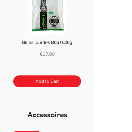
Billes lourdes BLS 0.36g
Traçantes Billes Bio BLS
(0.20g/0.25/0.28 /0.30
Price
€37.90
Add to Cart
Accessoires