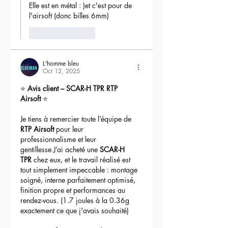
Elle est en métal : )et c'est pour de 
l'airsoft (donc billes 6mm) 
Like
Reply
L'homme bleu
Oct 12, 2025
⭐ 
Avis client – SCAR-H TPR RTP 
Airsoft
 ⭐
Je tiens à remercier toute l’équipe de 
RTP Airsoft
 pour leur 
professionnalisme et leur 
gentillesse.J’ai acheté une 
SCAR-H 
TPR
 chez eux, et le travail réalisé est 
tout simplement impeccable : montage 
soigné, interne parfaitement optimisé, 
finition propre et performances au 
rendez-vous. (1.7 joules à la 0.36g 
exactement ce que j'avais souhaité)